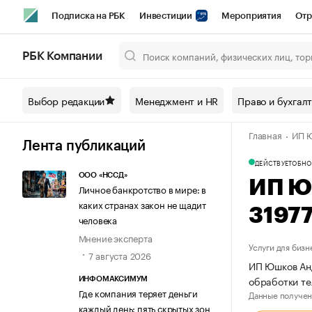
Подписка на РБК
Инвестиции
Мероприятия
Отр
Спорт
Школа управления РБК
РБК Образование
РБ
РБК Компании
Город
Стиль
Крипто
РБК Бизнес-среда
Дискусси
Выбор редакции
Менеджмент и HR
Право и бухгал
Спецпроекты СПб
Конференции СПб
Спецпроекты
Главная
ИП Ю
Технологии и медиа
Финансы
Рынок наличной валют
Лента публикаций
ДЕЙСТВУЕТ
ОБНО
ООО «НССД»
ИП Ю
Личное банкротство в мире: в
каких странах закон не щадит
3197
человека
Мнение эксперта
Услуги для бизн
7 августа 2026
ИП Юшков Анд
обработки те
ИНФОМАКСИМУМ
Где компания теряет деньги
Данные получен
каждый день: пять скрытых зон