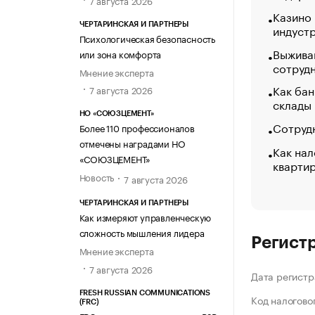
Казино
ЧЕРТАРИНСКАЯ И ПАРТНЕРЫ
индуст
Психологическая безопасность
Выжива
или зона комфорта
сотруд
Мнение эксперта
Как бан
7 августа 2026
склады
НО «СОЮЗЦЕМЕНТ»
Сотрудн
Более 110 профессионалов
отмечены наградами НО
Как нал
«СОЮЗЦЕМЕНТ»
кварти
Новость
7 августа 2026
ЧЕРТАРИНСКАЯ И ПАРТНЕРЫ
Как измеряют управленческую
сложность мышления лидера
Регист
Мнение эксперта
7 августа 2026
Дата регистр
FRESH RUSSIAN COMMUNICATIONS
Код налогово
(FRC)