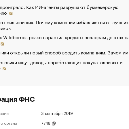
 проиграло. Как ИИ-агенты разрушают букмекерскую
рию
ют сильнейших. Почему компании избавляются от лучших
ников
к Wildberries резко нарастил кредиты селлерам до атак н
ики открыли новый способ вредить компаниям. Зачем им
оговики ищут доходы неработающих покупателей яхт и
р
рация ФНС
ации
3 сентября 2019
го органа
7746