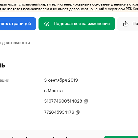
ия носит справочный характер и сгенерирована на основании данных из откр
 не является пользователем и не имеет деловых отношений с сервисом РБК Ко
Подписаться на изменения
По
лять страницей
 деятельности
ль
ации
3 сентября 2019
г. Москва
319774600514028
772645934176