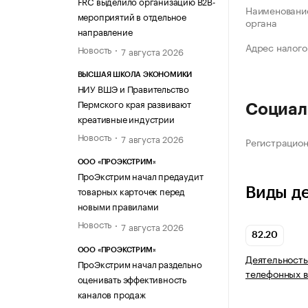
FRC выделило организацию B2B-
Наименование
мероприятий в отдельное
органа
направление
Адрес налого
Новость
7 августа 2026
ВЫСШАЯ ШКОЛА ЭКОНОМИКИ
НИУ ВШЭ и Правительство
Пермского края развивают
Социал
креативные индустрии
Новость
7 августа 2026
Регистрацио
ООО «ПРОЭКСТРИМ»
ПроЭкстрим начал предаудит
товарных карточек перед
Виды д
новыми правилами
Новость
7 августа 2026
82.20
ООО «ПРОЭКСТРИМ»
Деятельность
ПроЭкстрим начал раздельно
телефонных в
оценивать эффективность
каналов продаж