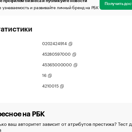
е профилем бизнеса и публикуйте новости
Получить дос
 узнаваемость и развивайте личный бренд на РБК
татистики
0202424914
45280597000
45365000000
16
4210015
есное на РБК
ко ваш авторитет зависит от атрибутов престижа? Тест д
в