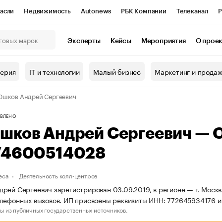
асли
Недвижимость
Autonews
РБК Компании
Телеканал
Р
К Курсы
РБК Life
Тренды
Визионеры
Национальные проекты
Эксперты
Кейсы
Мероприятия
О прое
онный клуб
Исследования
Кредитные рейтинги
Франшизы
Г
терия
IT и технологии
Малый бизнес
Маркетинг и прода
Проверка контрагентов
Политика
Экономика
Бизнес
шков Андрей Сергеевич
ы
ВЛЕНО
шков Андрей Сергеевич — 
74600514028
еса
Деятельность колл-центров
рей Сергеевич зарегистрирован 03.09.2019, в регионе — г. Москв
лефонных вызовов. ИП присвоены реквизиты ИНН: 772645934176 
ы из публичных государственных источников.