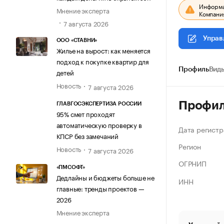
Информац
Мнение эксперта
Компания
7 августа 2026
Управ
ООО «СТАВНИ»
Жилье на вырост: как меняется
подход к покупке квартир для
Профиль
Виды
детей
Новость
7 августа 2026
Профи
ГЛАВГОСЭКСПЕРТИЗА РОССИИ
95% смет проходят
автоматическую проверку в
Дата регистр
КПСР без замечаний
Регион
Новость
7 августа 2026
ОГРНИП
«ПМСОФТ»
Дедлайны и бюджеты больше не
ИНН
главные: тренды проектов —
2026
Мнение эксперта