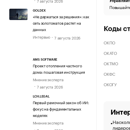
7 августа 2026
Управляйт
Повышайте
GOLDEX
«Не держаться за решения»: как
сеть золотоматов растет на
Коды с
данных
Интервью
7 августа 2026
ОКПО
ОКАТО
AMS SOFTWARE
ОКТМО
Проект отопления частного
дома: пошаговая инструкция
ОКФС
Мнение эксперта
ОКОГУ
7 августа 2026
LCH.LEGAL
Первый рамочный закон об ИИ:
фокус на фундаментальных
Интер
моделях
Насколь
Мнение эксперта
лидеро
7 августа 2026