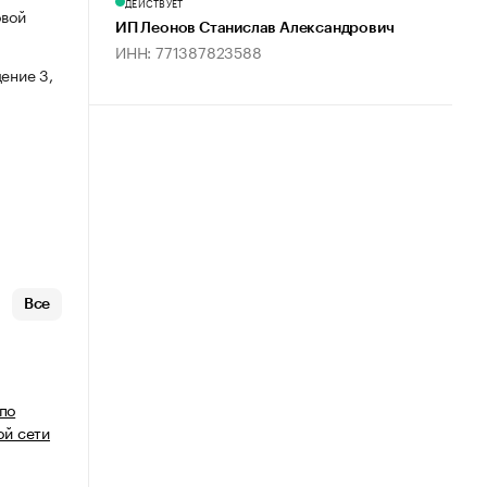
ДЕЙСТВУЕТ
овой
ИП Леонов Станислав Александрович
ИНН: 771387823588
ение 3,
Все
 по
й сети