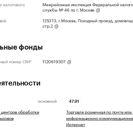
 налогового
Межрайонная инспекция Федеральной налог
службы № 46 по г. Москве
вой
125373, г.Москва, Походный проезд, домовлад
стр.2
ьные фонды
нный номер СФР
1120619307
еятельности
47.91
ОСНОВНОЙ
 центров обработки
Торговля розничная по почте или
ызовов
информационно-коммуникационно
Интернет