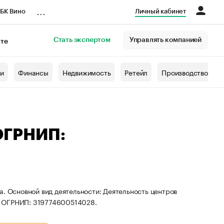
...
БК Вино
Личный кабинет
Стать экспертом
Управлять компанией
кте
азета
жи
Финансы
Недвижимость
Ретейл
Производство
ОГРНИП:
а. Основной вид деятельности: Деятельность центров
и ОГРНИП: 319774600514028.