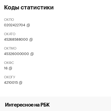
Коды статистики
ОКПО
0202422704
ОКАТО
45268588000
ОКТМО
45326000000
ОКФС
16
ОКОГУ
4210015
Интересное на РБК