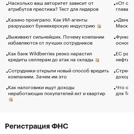
Насколько ваш авторитет зависит от
«От спо
атрибутов престижа? Тест для лидеров
глава к
Казино проиграло. Как ИИ-агенты
«Деньги
разрушают букмекерскую индустрию
Маск в 
Выживают сильнейших. Почему компании
Функции
избавляются от лучших сотрудников
основ э
Как банк Wildberries резко нарастил
ЕС раз
кредиты селлерам до атак на склады
нефти —
Сотрудники открыли новый способ вредить
Стресс 
компаниям. Зачем им это
доходов
Как налоговики ищут доходы
Что обв
неработающих покупателей яхт и квартир
для Tel
Регистрация ФНС