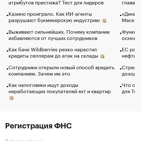
атрибутов престижа? Тест для лидеров
глава к
Казино проиграло. Как ИИ-агенты
«Деньги
разрушают букмекерскую индустрию
Маск в 
Выживают сильнейших. Почему компании
Функции
избавляются от лучших сотрудников
основ э
Как банк Wildberries резко нарастил
ЕС раз
кредиты селлерам до атак на склады
нефти —
Сотрудники открыли новый способ вредить
Стресс 
компаниям. Зачем им это
доходов
Как налоговики ищут доходы
Что обв
неработающих покупателей яхт и квартир
для Tel
Регистрация ФНС
Дата регистрации