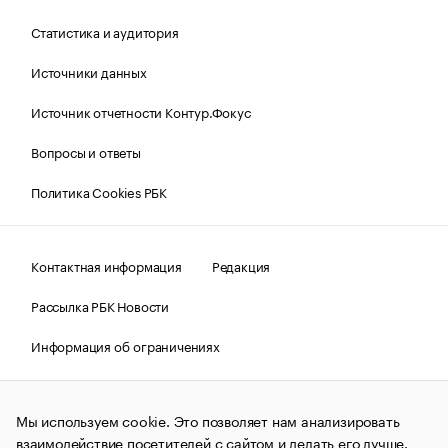
Статистика и аудитория
Источники данных
Источник отчетности Контур.Фокус
Вопросы и ответы
Политика Cookies РБК
Контактная информация
Редакция
Рассылка РБК Новости
Информация об ограничениях
Правовая информация
О соблюдении авторских прав
Мы используем cookie. Это позволяет нам анализировать
© АО «РОСБИЗНЕСКОНСАЛТИНГ»,
1995–2026.
Сообщения
и материалы информационного агентства «РБК»
взаимодействие посетителей с сайтом и делать его лучше.