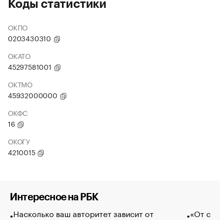
Коды статистики
ОКПО
0203430310
ОКАТО
45297581001
ОКТМО
45932000000
ОКФС
16
ОКОГУ
4210015
Интересное на РБК
Насколько ваш авторитет зависит от
«От спо