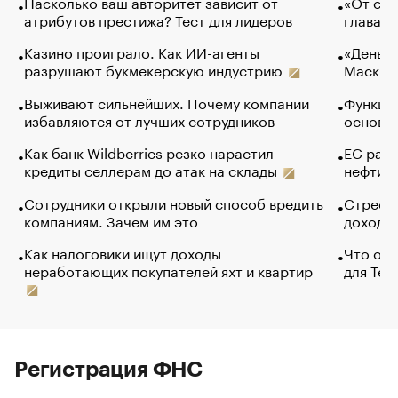
Насколько ваш авторитет зависит от
«От спо
атрибутов престижа? Тест для лидеров
глава к
Казино проиграло. Как ИИ-агенты
«Деньги
разрушают букмекерскую индустрию
Маск в 
Выживают сильнейших. Почему компании
Функции
избавляются от лучших сотрудников
основ э
Как банк Wildberries резко нарастил
ЕС раз
кредиты селлерам до атак на склады
нефти —
Сотрудники открыли новый способ вредить
Стресс 
компаниям. Зачем им это
доходов
Как налоговики ищут доходы
Что обв
неработающих покупателей яхт и квартир
для Tel
Регистрация ФНС