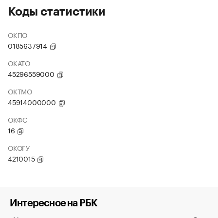
Коды статистики
ОКПО
0185637914
ОКАТО
45296559000
ОКТМО
45914000000
ОКФС
16
ОКОГУ
4210015
Интересное на РБК