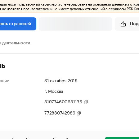
ия носит справочный характер и сгенерирована на основании данных из откр
 не является пользователем и не имеет деловых отношений с сервисом РБК Ко
Под
лять страницей
 деятельности
ль
ации
31 октября 2019
г. Москва
319774600631136
772880742989