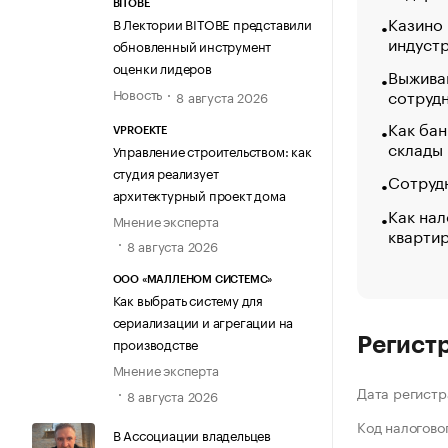
BITOBE
Казино
В Лектории BITOBE представили
индуст
обновленный инструмент
оценки лидеров
Выжива
Новость
сотруд
8 августа 2026
Как бан
VPROEKTE
склады
Управление строительством: как
студия реализует
Сотрудн
архитектурный проект дома
Как нал
Мнение эксперта
кварти
8 августа 2026
ООО «МАЛЛЕНОМ СИСТЕМС»
Как выбрать систему для
сериализации и агрегации на
производстве
Регист
Мнение эксперта
Дата регистр
8 августа 2026
Код налогово
В Ассоциации владельцев