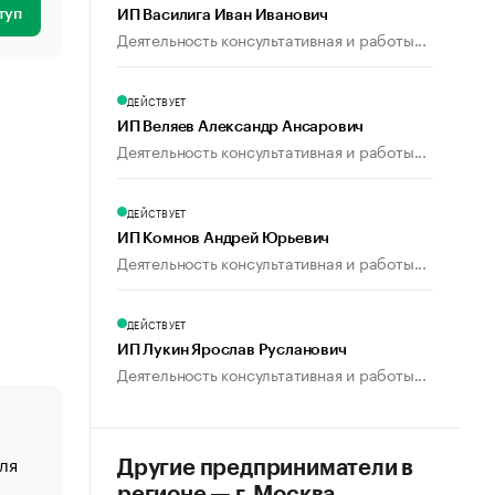
туп
ИП Василига Иван Иванович
Деятельность консультативная и работы...
ДЕЙСТВУЕТ
ИП Веляев Александр Ансарович
Деятельность консультативная и работы...
ДЕЙСТВУЕТ
ИП Комнов Андрей Юрьевич
Деятельность консультативная и работы...
ДЕЙСТВУЕТ
ИП Лукин Ярослав Русланович
Деятельность консультативная и работы...
ля
«От спорта тело стареет иначе». Как живет глава ко
Другие предприниматели в
создавшей GTA