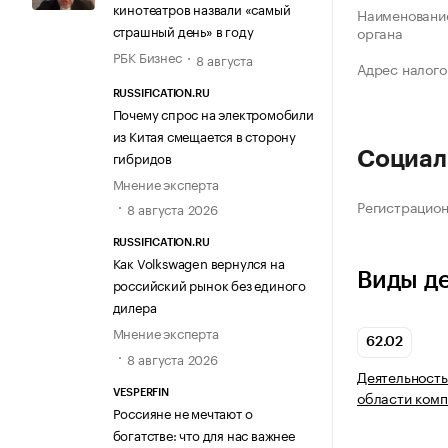
кинотеатров назвали «самый
Наименование
страшный день» в году
органа
РБК Бизнес
8 августа
Адрес налого
RUSSIFICATION.RU
Почему спрос на электромобили
из Китая смещается в сторону
гибридов
Социал
Мнение эксперта
Регистрацио
8 августа 2026
RUSSIFICATION.RU
Как Volkswagen вернулся на
Виды д
российский рынок без единого
дилера
Мнение эксперта
62.02
8 августа 2026
Деятельность
области комп
VESPERFIN
Россияне не мечтают о
богатстве: что для нас важнее