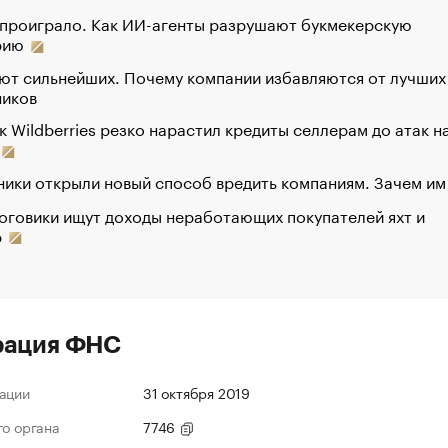
 проиграло. Как ИИ-агенты разрушают букмекерскую
рию
ют сильнейших. Почему компании избавляются от лучших
ников
к Wildberries резко нарастил кредиты селлерам до атак н
ики открыли новый способ вредить компаниям. Зачем им
оговики ищут доходы неработающих покупателей яхт и
р
рация ФНС
ации
31 октября 2019
го органа
7746