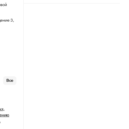
овой
ение 3,
Все
ых,
щению
…