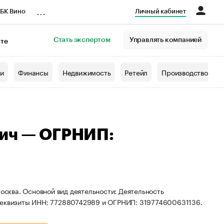
...
БК Вино
Личный кабинет
Стать экспертом
Управлять компанией
кте
азета
жи
Финансы
Недвижимость
Ретейл
Производство
вич — ОГРНИП:
Москва. Основной вид деятельности: Деятельность
 реквизиты ИНН: 772880742989 и ОГРНИП: 319774600631136.