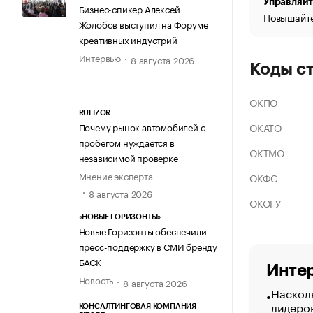
Управляйт
Бизнес-спикер Алексей
Повышайте
Жолобов выступил на Форуме
креативных индустрий
Интервью
8 августа 2026
Коды с
ОКПО
RULIZOR
ОКАТО
Почему рынок автомобилей с
пробегом нуждается в
ОКТМО
независимой проверке
Мнение эксперта
ОКФС
8 августа 2026
ОКОГУ
«НОВЫЕ ГОРИЗОНТЫ»
Новые Горизонты обеспечили
пресс-поддержку в СМИ бренду
БАСК
Интер
Новость
8 августа 2026
Насколь
лидеро
КОНСАЛТИНГОВАЯ КОМПАНИЯ