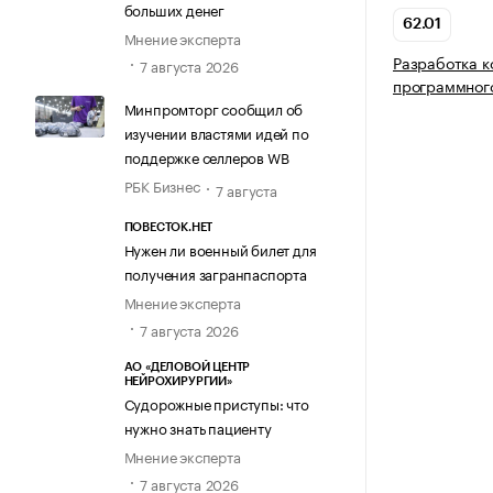
больших денег
62.01
Мнение эксперта
Разработка 
7 августа 2026
программног
Минпромторг сообщил об
изучении властями идей по
поддержке селлеров WB
РБК Бизнес
7 августа
ПОВЕСТОК.НЕТ
Нужен ли военный билет для
получения загранпаспорта
Мнение эксперта
7 августа 2026
АО «ДЕЛОВОЙ ЦЕНТР
НЕЙРОХИРУРГИИ»
Судорожные приступы: что
нужно знать пациенту
Мнение эксперта
7 августа 2026