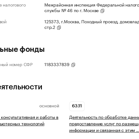
 налогового
Межрайонная инспекция Федеральной налог
службы № 46 по г. Москве
вой
125373, г.Москва, Походный проезд, домовлад
стр.2
ьные фонды
нный номер СФР
1183337839
еятельности
63.11
ОСНОВНОЙ
 консультативная и работы в
Деятельность по обработке данн
ьютерных технологий
предоставление услуг по разме
информации и связанная с этим 