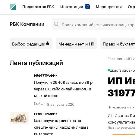
Подписка на РБК
Инвестиции
Мероприятия
Отр
Спорт
Школа управления РБК
РБК Образование
РБ
РБК Компании
Город
Стиль
Крипто
РБК Бизнес-среда
Дискусси
Выбор редакции
Менеджмент и HR
Право и бухгал
Спецпроекты СПб
Конференции СПб
Спецпроекты
Главная
ИП И
Технологии и медиа
Финансы
Рынок наличной валют
Лента публикаций
ДЕЙСТВУЕТ
ОБНО
НЕФТЕТРАФИК
ИП И
Получили 26 468 заявок по 38 р
через ВК: кейс онлайн-школы в
3197
мягкой нише
Кейс
8 августа 2026
IT-технологии
ИП Иванов Ки
НЕФТЕТРАФИК
Как получить клиентов на
консультатив
спецтехнику: находим лиды в
Данные получен
интернете