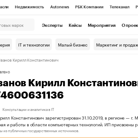
асли
Недвижимость
Autonews
РБК Компании
Телеканал
Р
К Курсы
РБК Life
Тренды
Визионеры
Национальные проекты
Эксперты
Кейсы
Мероприятия
О прое
онный клуб
Исследования
Кредитные рейтинги
Франшизы
Г
терия
IT и технологии
Малый бизнес
Маркетинг и прода
Проверка контрагентов
Политика
Экономика
Бизнес
ванов Кирилл Константинович
ы
ВЛЕНО
ванов Кирилл Константино
74600631136
Консультации и аналитика в IT
рилл Константинович зарегистрирован 31.10.2019, в регионе — г. 
ная и работы в области компьютерных технологий. ИП присвоены
ы из публичных государственных источников.