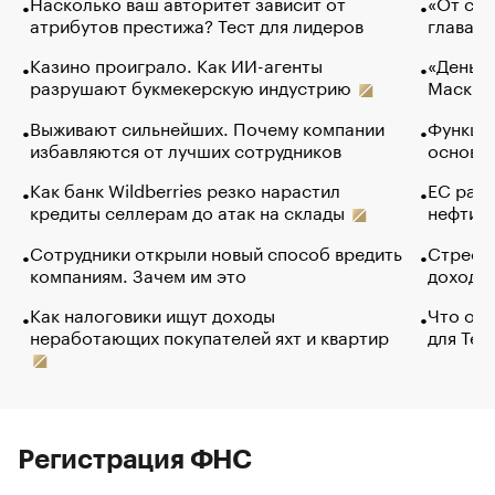
Насколько ваш авторитет зависит от
«От спо
атрибутов престижа? Тест для лидеров
глава к
Казино проиграло. Как ИИ-агенты
«Деньги
разрушают букмекерскую индустрию
Маск в 
Выживают сильнейших. Почему компании
Функции
избавляются от лучших сотрудников
основ э
Как банк Wildberries резко нарастил
ЕС раз
кредиты селлерам до атак на склады
нефти —
Сотрудники открыли новый способ вредить
Стресс 
компаниям. Зачем им это
доходов
Как налоговики ищут доходы
Что обв
неработающих покупателей яхт и квартир
для Tel
Регистрация ФНС