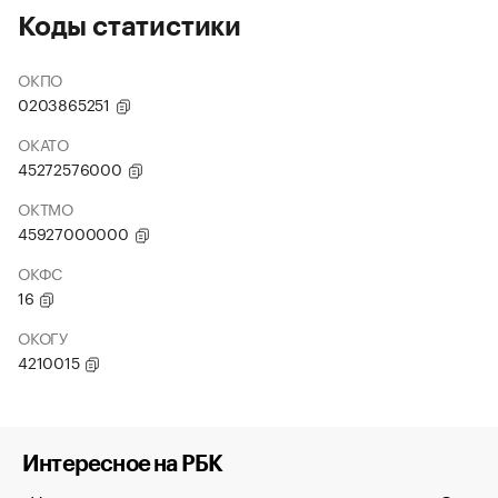
Коды статистики
ОКПО
0203865251
ОКАТО
45272576000
ОКТМО
45927000000
ОКФС
16
ОКОГУ
4210015
Интересное на РБК