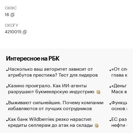
ОКФС
16
ОКОГУ
4210015
Интересное на РБК
Насколько ваш авторитет зависит от
«От спор
атрибутов престижа? Тест для лидеров
глава ко
Казино проиграло. Как ИИ-агенты
«Деньги б
разрушают букмекерскую индустрию
Маск в и
Выживают сильнейших. Почему компании
Функции 
избавляются от лучших сотрудников
основ эф
Как банк Wildberries резко нарастил
ЕС разре
кредиты селлерам до атак на склады
нефти — 