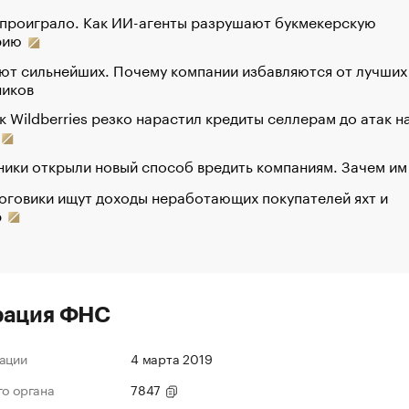
 проиграло. Как ИИ-агенты разрушают букмекерскую
рию
ют сильнейших. Почему компании избавляются от лучших
ников
к Wildberries резко нарастил кредиты селлерам до атак н
ики открыли новый способ вредить компаниям. Зачем им
оговики ищут доходы неработающих покупателей яхт и
р
рация ФНС
ации
4 марта 2019
го органа
7847