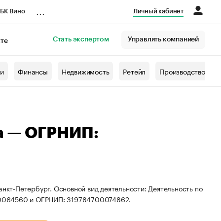
...
БК Вино
Личный кабинет
Стать экспертом
Управлять компанией
кте
азета
жи
Финансы
Недвижимость
Ретейл
Производство
а — ОГРНИП:
анкт-Петербург. Основной вид деятельности: Деятельность по
10064560 и ОГРНИП: 319784700074862.