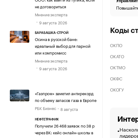
Управляйт
не договориться
Повышайте
Мнение эксперта
9 августа 2026
Коды с
БАРАБАШКА-СТРОЙ
Осина в русской бане:
ОКПО
идеальный выбор для парной
или компромисс
ОКАТО
Мнение эксперта
ОКТМО
9 августа 2026
ОКФС
ОКОГУ
«Газпром» заметил антирекорд
по объему запасов газа в Европе
РБК Бизнес
8 августа
Интер
НЕФТЕТРАФИК
Получили 26 468 заявок по 38 р
Насколь
через ВК: кейс онлайн-школы в
лидеро