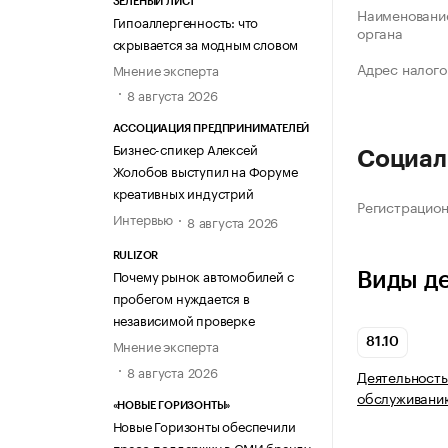
ЗЕЛЁНЫЙ ЛИСТ
Наименование
Гипоаллергенность: что
органа
скрывается за модным словом
Адрес налого
Мнение эксперта
8 августа 2026
АССОЦИАЦИЯ ПРЕДПРИНИМАТЕЛЕЙ
Бизнес-спикер Алексей
Социал
Жолобов выступил на Форуме
креативных индустрий
Регистрацио
Интервью
8 августа 2026
RULIZOR
Почему рынок автомобилей с
Виды д
пробегом нуждается в
независимой проверке
81.10
Мнение эксперта
8 августа 2026
Деятельность
обслуживани
«НОВЫЕ ГОРИЗОНТЫ»
Новые Горизонты обеспечили
пресс-поддержку в СМИ бренду