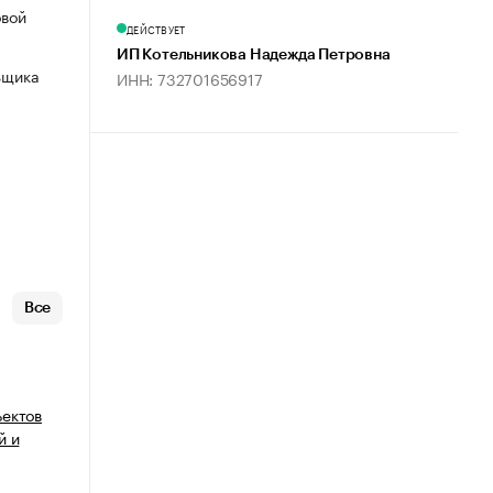
овой
ДЕЙСТВУЕТ
ИП Котельникова Надежда Петровна
ьщика
ИНН: 732701656917
Все
ъектов
й и