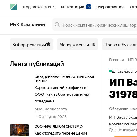
Подписка на РБК
Инвестиции
Мероприятия
Отр
Спорт
Школа управления РБК
РБК Образование
РБ
РБК Компании
Город
Стиль
Крипто
РБК Бизнес-среда
Дискусси
Выбор редакции
Менеджмент и HR
Право и бухгал
Спецпроекты СПб
Конференции СПб
Спецпроекты
Главная
ИП В
Технологии и медиа
Финансы
Рынок наличной валют
Лента публикаций
ДЕЙСТВУЕТ
ОБНО
ОБЪЕДИНЕННАЯ КОНСАЛТИНГОВАЯ
ИП В
ГРУППА
Корпоративный конфликт в
3197
ООО: как выбрать стратегию
поведения
Мнение эксперта
Обслуживание з
9 августа 2026
ИП Васильков
комплексном
ООО «МАЛЛЕНОМ СИСТЕМС»
Данные получен
Как отследить перемещение