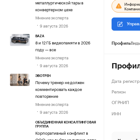
металлургической тары в
Информац
Компания
конвертерном цехе
Мнение эксперта
Управ
9 августа 2026
BAZA
8 и 12 ГБ видеопамяти в 2026
Профиль
Виды
году — все
Мнение эксперта
9 августа 2026
Профи
ЭВОТРЕН
Дата регистр
Почему тренер не должен
комментировать каждое
Регион
повторение
ОГРНИП
Мнение эксперта
9 августа 2026
ИНН
ОБЪЕДИНЕННАЯ КОНСАЛТИНГОВАЯ
ГРУППА
Корпоративный конфликт в
ООО: как выйти из тупика, если