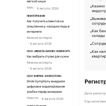
мягкой нише
Казино
Кейс
8 августа 2026
индуст
НЕФТЕТРАФИК
Выжива
Как получить клиентов на
сотруд
спецтехнику: находим лиды в
Как бан
интернете
склады
Мнение эксперта
Сотрудн
8 августа 2026
Как нал
ООО «МЕБЕЛЬ БИЗНЕС КОМФОРТ»
кварти
Как выбрать стулья для кухни
Мнение эксперта
8 августа 2026
ООО ФИРМА «НОВОСТОМ»
Smile Symphony внедрили
Регист
цифровое моделирование
улыбки перед винирами
Дата регистр
Новость
8 августа 2026
Код налогово