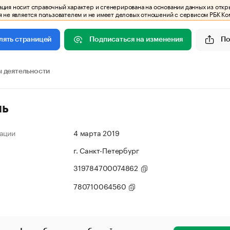
ия носит справочный характер и сгенерирована на основании данных из откр
 не является пользователем и не имеет деловых отношений с сервисом РБК Ко
Подписаться на изменения
По
лять страницей
 деятельности
ль
ации
4 марта 2019
г. Санкт-Петербург
319784700074862
780710064560