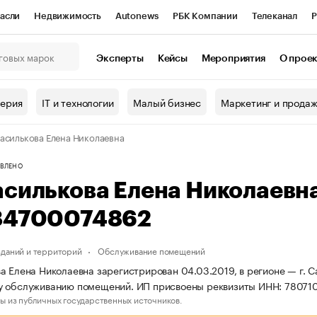
асли
Недвижимость
Autonews
РБК Компании
Телеканал
Р
К Курсы
РБК Life
Тренды
Визионеры
Национальные проекты
Эксперты
Кейсы
Мероприятия
О прое
онный клуб
Исследования
Кредитные рейтинги
Франшизы
Г
терия
IT и технологии
Малый бизнес
Маркетинг и прода
Проверка контрагентов
Политика
Экономика
Бизнес
асилькова Елена Николаевна
ы
ВЛЕНО
асилькова Елена Николаевн
84700074862
даний и территорий
Обслуживание помещений
а Елена Николаевна зарегистрирован 04.03.2019, в регионе — г. С
у обслуживанию помещений. ИП присвоены реквизиты ИНН: 7807
ы из публичных государственных источников.