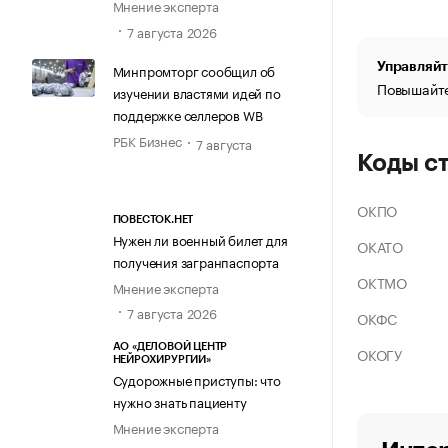
Мнение эксперта
7 августа 2026
Управляйт
Минпромторг сообщил об
Повышайте
изучении властями идей по
поддержке селлеров WB
РБК Бизнес
7 августа
Коды с
ОКПО
ПОВЕСТОК.НЕТ
Нужен ли военный билет для
ОКАТО
получения загранпаспорта
ОКТМО
Мнение эксперта
7 августа 2026
ОКФС
АО «ДЕЛОВОЙ ЦЕНТР
ОКОГУ
НЕЙРОХИРУРГИИ»
Судорожные приступы: что
нужно знать пациенту
Мнение эксперта