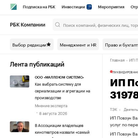
Подписка на РБК
Инвестиции
Мероприятия
Отр
Спорт
Школа управления РБК
РБК Образование
РБ
РБК Компании
Город
Стиль
Крипто
РБК Бизнес-среда
Дискусси
Выбор редакции
Менеджмент и HR
Право и бухгал
Спецпроекты СПб
Конференции СПб
Спецпроекты
Главная
ИП П
Технологии и медиа
Финансы
Рынок наличной валют
Лента публикаций
ЛИКВИДИРОВАН
ООО «МАЛЛЕНОМ СИСТЕМС»
ИП П
Как выбрать систему для
сериализации и агрегации на
3197
производстве
Мнение эксперта
ТЭК
Деятель
8 августа 2026
ИП Повзун Ва
услуг по пе
В Ассоциации владельцев
кинотеатров назвали «самый
ИП Повзун Ва