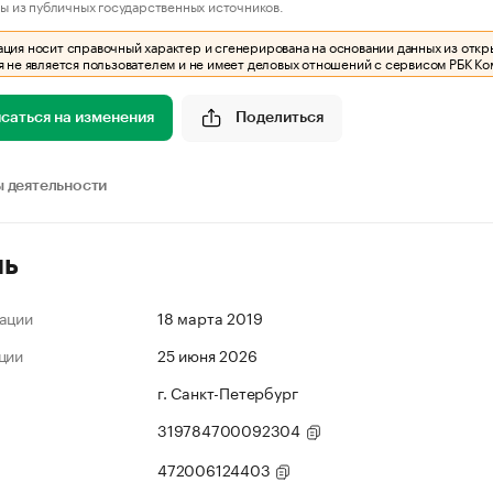
ы из публичных государственных источников.
ия носит справочный характер и сгенерирована на основании данных из откр
 не является пользователем и не имеет деловых отношений с сервисом РБК Ко
саться на изменения
Поделиться
 деятельности
ль
ации
18 марта 2019
ции
25 июня 2026
г. Санкт-Петербург
319784700092304
472006124403