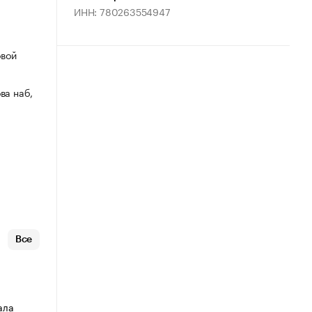
ИНН: 780263554947
овой
ва наб,
Все
ала