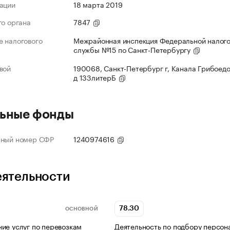
ации
18 марта 2019
го органа
7847
 налогового
Межрайонная инспекция Федеральной налог
службы №15 по Санкт-Петербургу
вой
190068, Санкт-Петербург г, Канала Грибоедо
д 133литерБ
ьные фонды
нный номер СФР
1240974616
еятельности
78.30
ОСНОВНОЙ
ие услуг по перевозкам
Деятельность по подбору персон