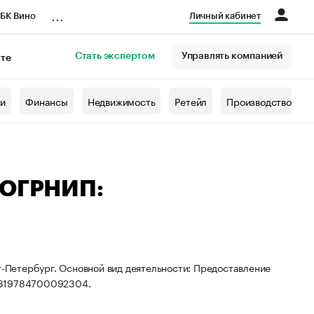
...
БК Вино
Личный кабинет
Стать экспертом
Управлять компанией
кте
азета
жи
Финансы
Недвижимость
Ретейл
Производство
 ОГРНИП:
т-Петербург. Основной вид деятельности: Предоставление
: 319784700092304.