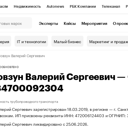
асли
Недвижимость
Autonews
РБК Компании
Телеканал
Р
К Курсы
РБК Life
Тренды
Визионеры
Национальные проекты
Эксперты
Кейсы
Мероприятия
О прое
онный клуб
Исследования
Кредитные рейтинги
Франшизы
Г
терия
IT и технологии
Малый бизнес
Маркетинг и прода
Проверка контрагентов
Политика
Экономика
Бизнес
овзун Валерий Сергеевич
ы
О
ОБНОВЛЕНО
овзун Валерий Сергеевич —
84700092304
ность трубопроводного транспорта
лерий Сергеевич зарегистрирован 18.03.2019, в регионе — г. Санк
ревозкам. ИП присвоены реквизиты ИНН: 472006124403 и ОГРНИП
лерий Сергеевич ликвидировано с 25.06.2026.