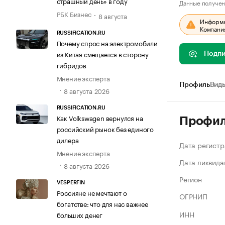
страшный день» в году
Данные получен
РБК Бизнес
8 августа
Информац
Компания
RUSSIFICATION.RU
Почему спрос на электромобили
из Китая смещается в сторону
Подпи
гибридов
Мнение эксперта
Профиль
Виды
8 августа 2026
RUSSIFICATION.RU
Как Volkswagen вернулся на
Профи
российский рынок без единого
дилера
Дата регистр
Мнение эксперта
Дата ликвида
8 августа 2026
Регион
VESPERFIN
Россияне не мечтают о
ОГРНИП
богатстве: что для нас важнее
ИНН
больших денег