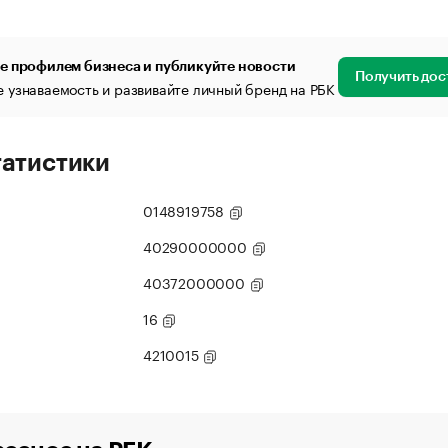
е профилем бизнеса и публикуйте новости
Получить дос
 узнаваемость и развивайте личный бренд на РБК
татистики
0148919758
40290000000
40372000000
16
4210015