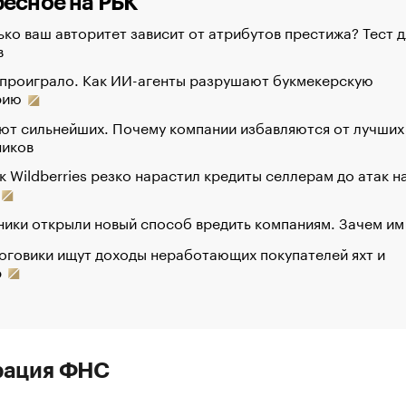
есное на РБК
ко ваш авторитет зависит от атрибутов престижа? Тест д
в
 проиграло. Как ИИ-агенты разрушают букмекерскую
рию
ют сильнейших. Почему компании избавляются от лучших
ников
к Wildberries резко нарастил кредиты селлерам до атак н
ики открыли новый способ вредить компаниям. Зачем им
оговики ищут доходы неработающих покупателей яхт и
р
рация ФНС