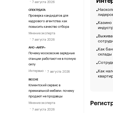
Интер
7 августа 2026
Насколь
СПЕКТРДАТА
лидеро
Проверка кандидатов для
кадрового агентства: как
Казино
повысить качество отбора
индуст
Мнение эксперта
Выжива
7 августа 2026
сотруд
Как бан
АНО «АИПР»
Почему московские зарядные
склады
станции работают не в полную
Сотрудн
силу
Как нал
Интервью
7 августа 2026
кварти
RICCHE
Клиентский сервис в
премиальной мебели: почему
продают не продавцы
Мнение эксперта
Регист
7 августа 2026