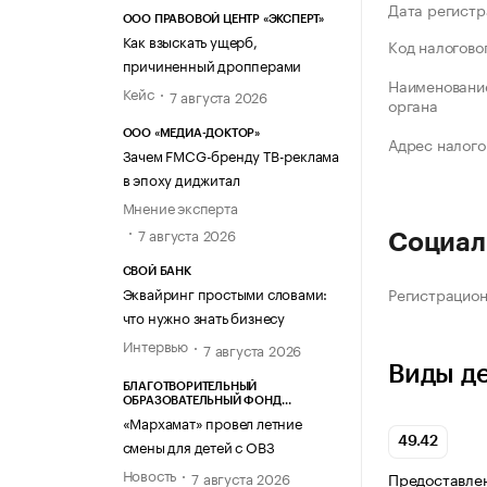
Дата регистр
ООО ПРАВОВОЙ ЦЕНТР «ЭКСПЕРТ»
Как взыскать ущерб,
Код налогово
причиненный дропперами
Наименование
Кейс
7 августа 2026
органа
ООО «МЕДИА-ДОКТОР»
Адрес налого
Зачем FMCG-бренду ТВ-реклама
в эпоху диджитал
Мнение эксперта
7 августа 2026
Социал
СВОЙ БАНК
Регистрацио
Эквайринг простыми словами:
что нужно знать бизнесу
Интервью
7 августа 2026
Виды д
БЛАГОТВОРИТЕЛЬНЫЙ
ОБРАЗОВАТЕЛЬНЫЙ ФОНД
«МАРХАМАТ»
«Мархамат» провел летние
49.42
смены для детей с ОВЗ
Новость
7 августа 2026
Предоставлен