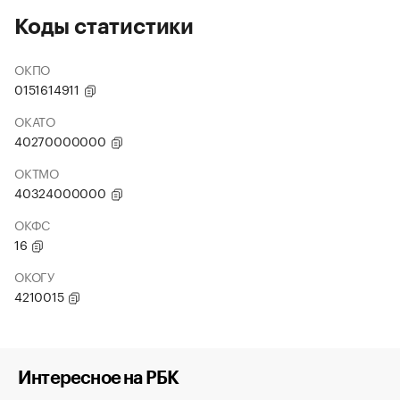
Коды статистики
ОКПО
0151614911
ОКАТО
40270000000
ОКТМО
40324000000
ОКФС
16
ОКОГУ
4210015
Интересное на РБК