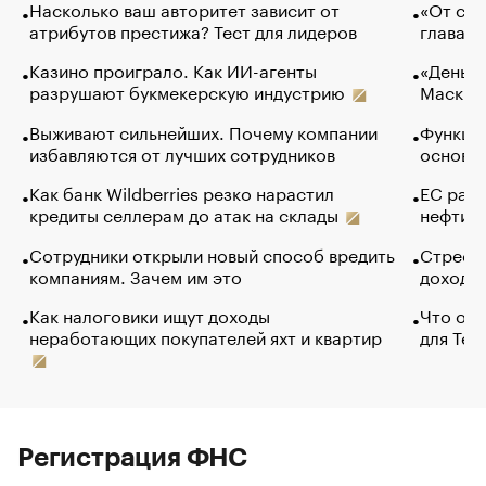
Насколько ваш авторитет зависит от
«От спо
атрибутов престижа? Тест для лидеров
глава к
Казино проиграло. Как ИИ-агенты
«Деньги
разрушают букмекерскую индустрию
Маск в 
Выживают сильнейших. Почему компании
Функции
избавляются от лучших сотрудников
основ э
Как банк Wildberries резко нарастил
ЕС раз
кредиты селлерам до атак на склады
нефти —
Сотрудники открыли новый способ вредить
Стресс 
компаниям. Зачем им это
доходов
Как налоговики ищут доходы
Что обв
неработающих покупателей яхт и квартир
для Tel
Регистрация ФНС