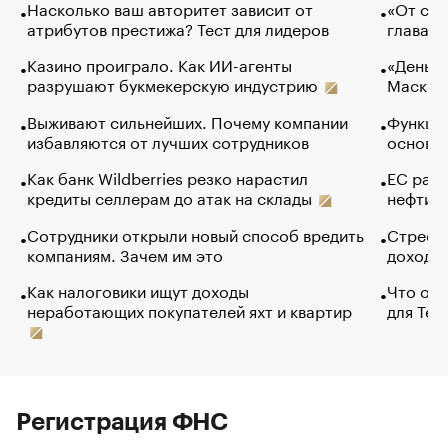
Насколько ваш авторитет зависит от
«От спо
атрибутов престижа? Тест для лидеров
глава к
Казино проиграло. Как ИИ-агенты
«Деньги
разрушают букмекерскую индустрию
Маск в 
Выживают сильнейших. Почему компании
Функции
избавляются от лучших сотрудников
основ э
Как банк Wildberries резко нарастил
ЕС раз
кредиты селлерам до атак на склады
нефти —
Сотрудники открыли новый способ вредить
Стресс 
компаниям. Зачем им это
доходов
Как налоговики ищут доходы
Что обв
неработающих покупателей яхт и квартир
для Tel
Регистрация ФНС