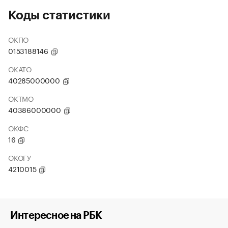
Коды статистики
ОКПО
0153188146
ОКАТО
40285000000
ОКТМО
40386000000
ОКФС
16
ОКОГУ
4210015
Интересное на РБК