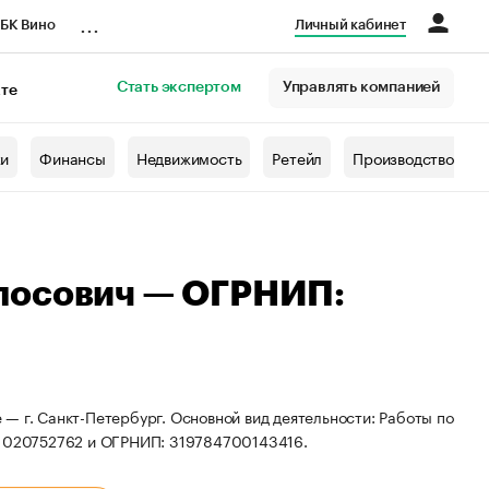
...
БК Вино
Личный кабинет
Стать экспертом
Управлять компанией
кте
азета
жи
Финансы
Недвижимость
Ретейл
Производство
лосович — ОГРНИП:
— г. Санкт-Петербург. Основной вид деятельности: Работы по
781020752762 и ОГРНИП: 319784700143416.