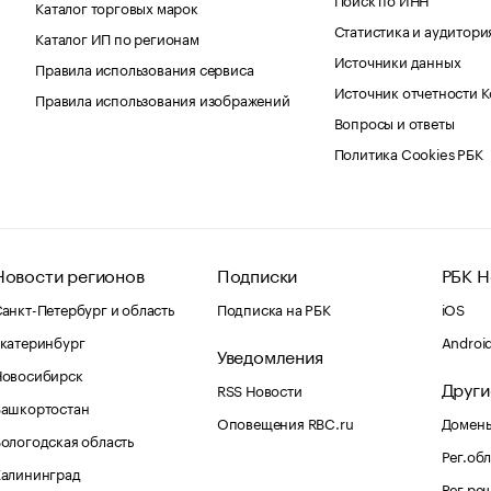
Каталог торговых марок
Статистика и аудитори
Каталог ИП по регионам
Источники данных
Правила использования сервиса
Источник отчетности 
Правила использования изображений
Вопросы и ответы
Политика Cookies РБК
Новости регионов
Подписки
РБК Н
анкт-Петербург и область
Подписка на РБК
iOS
катеринбург
Androi
Уведомления
Новосибирск
Други
RSS Новости
Башкортостан
Оповещения RBC.ru
Домены
ологодская область
Рег.об
Калининград
Рег.ре