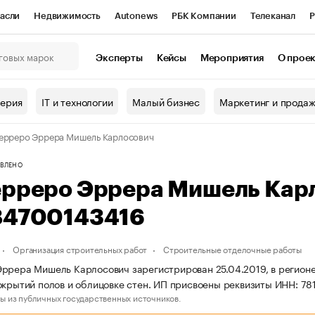
асли
Недвижимость
Autonews
РБК Компании
Телеканал
Р
К Курсы
РБК Life
Тренды
Визионеры
Национальные проекты
Эксперты
Кейсы
Мероприятия
О прое
онный клуб
Исследования
Кредитные рейтинги
Франшизы
Г
терия
IT и технологии
Малый бизнес
Маркетинг и прода
Проверка контрагентов
Политика
Экономика
Бизнес
ерреро Эррера Мишель Карлосович
ы
ВЛЕНО
ерреро Эррера Мишель Кар
84700143416
Организация строительных работ
Строительные отделочные работы
ррера Мишель Карлосович зарегистрирован 25.04.2019, в регионе 
окрытий полов и облицовке стен. ИП присвоены реквизиты ИНН: 
ы из публичных государственных источников.