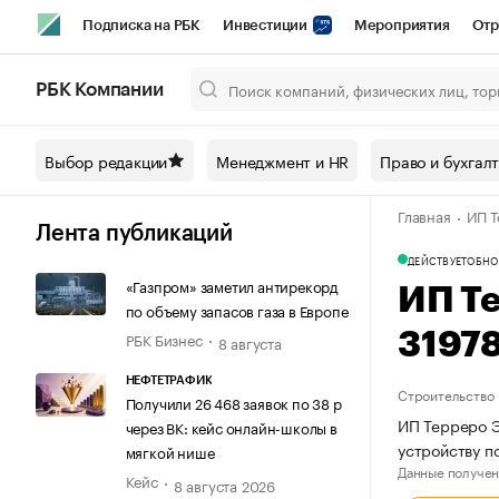
Подписка на РБК
Инвестиции
Мероприятия
Отр
Спорт
Школа управления РБК
РБК Образование
РБ
РБК Компании
Город
Стиль
Крипто
РБК Бизнес-среда
Дискусси
Выбор редакции
Менеджмент и HR
Право и бухгал
Спецпроекты СПб
Конференции СПб
Спецпроекты
Главная
ИП Т
Технологии и медиа
Финансы
Рынок наличной валют
Лента публикаций
ДЕЙСТВУЕТ
ОБНО
«Газпром» заметил антирекорд
ИП Т
по объему запасов газа в Европе
РБК Бизнес
3197
8 августа
НЕФТЕТРАФИК
Строительство
Получили 26 468 заявок по 38 р
ИП Терреро Э
через ВК: кейс онлайн-школы в
устройству п
мягкой нише
Данные получен
Кейс
8 августа 2026