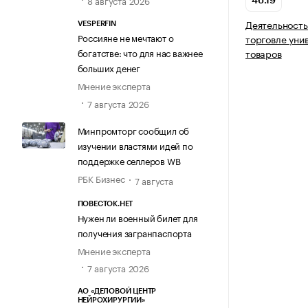
8 августа 2026
46.19
Деятельность
VESPERFIN
Россияне не мечтают о
торговле ун
богатстве: что для нас важнее
товаров
больших денег
Мнение эксперта
7 августа 2026
Минпромторг сообщил об
изучении властями идей по
поддержке селлеров WB
РБК Бизнес
7 августа
ПОВЕСТОК.НЕТ
Нужен ли военный билет для
получения загранпаспорта
Мнение эксперта
7 августа 2026
АО «ДЕЛОВОЙ ЦЕНТР
НЕЙРОХИРУРГИИ»