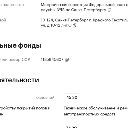
 налогового
Межрайонная инспекция Федеральной налог
службы №15 по Санкт-Петербургу
вой
191124, Санкт-Петербург г, Красного Текстил
ул, д 10-12 лит.О
ьные фонды
нный номер СФР
1185845607
еятельности
45.20
ОСНОВНОЙ
тройству покрытий полов и
Техническое обслуживание и рем
ен
автотранспортных средств