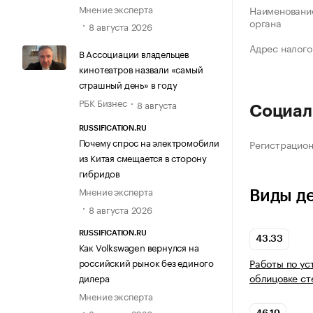
Мнение эксперта
Наименование
органа
8 августа 2026
Адрес налого
В Ассоциации владельцев
кинотеатров назвали «самый
страшный день» в году
РБК Бизнес
8 августа
Социал
RUSSIFICATION.RU
Почему спрос на электромобили
Регистрацио
из Китая смещается в сторону
гибридов
Мнение эксперта
Виды д
8 августа 2026
RUSSIFICATION.RU
43.33
Как Volkswagen вернулся на
российский рынок без единого
Работы по ус
облицовке ст
дилера
Мнение эксперта