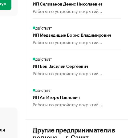
туп
ИП Селиванов Денис Николаевич
Работы по устройству покрытий...
ДЕЙСТВУЕТ
ИП Медведицын Борис Владимирович
Работы по устройству покрытий...
ДЕЙСТВУЕТ
ИП Бэк Василий Сергеевич
Работы по устройству покрытий...
ДЕЙСТВУЕТ
ИП Ан Игорь Павлович
Работы по устройству покрытий...
ля
«От спорта тело стареет иначе». Как живет глава ко
Другие предприниматели в
создавшей GTA