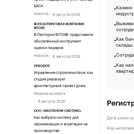
БАСК
Казино
индуст
Новость
8 августа 2026
Выжива
КОНСАЛТИНГОВАЯ КОМПАНИЯ
сотруд
BITOBE
В Лектории BITOBE представили
Как бан
обновленный инструмент
склады
оценки лидеров
Сотрудн
Новость
8 августа 2026
Как нал
VPROEKTE
кварти
Управление строительством: как
студия реализует
архитектурный проект дома
Мнение эксперта
8 августа 2026
Регист
ООО «МАЛЛЕНОМ СИСТЕМС»
Как выбрать систему для
Дата регистр
сериализации и агрегации на
Код налогово
производстве