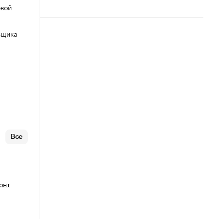
овой
ьщика
Все
онт