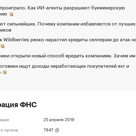
 проиграло. Как ИИ-агенты разрушают букмекерскую
рию
ют сильнейших. Почему компании избавляются от лучших
ников
к Wildberries резко нарастил кредиты селлерам до атак н
ики открыли новый способ вредить компаниям. Зачем им
оговики ищут доходы неработающих покупателей яхт и
р
рация ФНС
ации
25 апреля 2019
го органа
7847