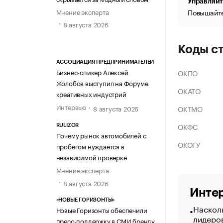
Управляйт
Мнение эксперта
Повышайте
8 августа 2026
Коды с
АССОЦИАЦИЯ ПРЕДПРИНИМАТЕЛЕЙ
Бизнес-спикер Алексей
ОКПО
Жолобов выступил на Форуме
ОКАТО
креативных индустрий
Интервью
ОКТМО
8 августа 2026
ОКФС
RULIZOR
Почему рынок автомобилей с
ОКОГУ
пробегом нуждается в
независимой проверке
Мнение эксперта
8 августа 2026
Интер
«НОВЫЕ ГОРИЗОНТЫ»
Насколь
Новые Горизонты обеспечили
лидеро
пресс-поддержку в СМИ бренду