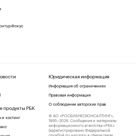
я
Контур.Фокус
овости
Юридическая информация
Информация об ограничениях
d
Правовая информация
О соблюдении авторских прав
е продукты РБК
© АО «РОСБИЗНЕСКОНСАЛТИНГ»,
 и хостинг
1995–2026.
Сообщения и материалы
информационного агентства «РБК»
лако
(зарегистрировано Федеральной
службой по надзору в сфере связи,
шения