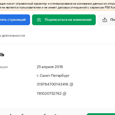
ия носит справочный характер и сгенерирована на основании данных из откр
 не является пользователем и не имеет деловых отношений с сервисом РБК Ко
Подписаться на изменения
По
лять страницей
 деятельности
ль
ации
25 апреля 2019
г. Санкт-Петербург
319784700143416
781020752762