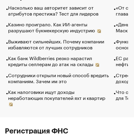
Насколько ваш авторитет зависит от
«От спо
атрибутов престижа? Тест для лидеров
глава к
Казино проиграло. Как ИИ-агенты
«Деньги
разрушают букмекерскую индустрию
Маск в 
Выживают сильнейших. Почему компании
Функции
избавляются от лучших сотрудников
основ э
Как банк Wildberries резко нарастил
ЕС раз
кредиты селлерам до атак на склады
нефти —
Сотрудники открыли новый способ вредить
Стресс 
компаниям. Зачем им это
доходов
Как налоговики ищут доходы
Что обв
неработающих покупателей яхт и квартир
для Tel
Регистрация ФНС