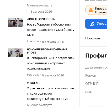
Мнение эксперта
Информац
8 августа 2026
Компания
«НОВЫЕ ГОРИЗОНТЫ»
Новые Горизонты обеспечили
Управ
пресс-поддержку в СМИ бренду
БАСК
Профиль
Новость
8 августа 2026
КОНСАЛТИНГОВАЯ КОМПАНИЯ
BITOBE
Профи
В Лектории BITOBE представили
обновленный инструмент
Дата регистр
оценки лидеров
Новость
Регион
8 августа 2026
ОГРНИП
VPROEKTE
Управление строительством: как
ИНН
студия реализует
архитектурный проект дома
Мнение эксперта