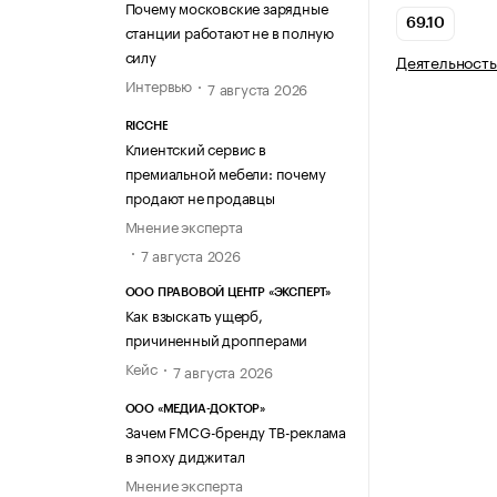
Почему московские зарядные
69.10
станции работают не в полную
силу
Деятельность
Интервью
7 августа 2026
RICCHE
Клиентский сервис в
премиальной мебели: почему
продают не продавцы
Мнение эксперта
7 августа 2026
ООО ПРАВОВОЙ ЦЕНТР «ЭКСПЕРТ»
Как взыскать ущерб,
причиненный дропперами
Кейс
7 августа 2026
ООО «МЕДИА-ДОКТОР»
Зачем FMCG-бренду ТВ-реклама
в эпоху диджитал
Мнение эксперта