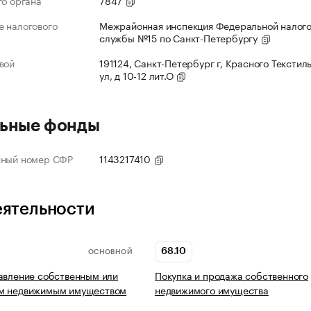
го органа
7847
 налогового
Межрайонная инспекция Федеральной налог
службы №15 по Санкт-Петербургу
вой
191124, Санкт-Петербург г, Красного Текстил
ул, д 10-12 лит.О
ьные фонды
нный номер СФР
1143217410
еятельности
68.10
ОСНОВНОЙ
авление собственным или
Покупка и продажа собственного
м недвижимым имуществом
недвижимого имущества