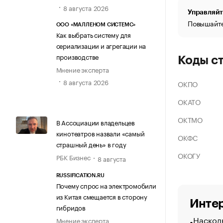
8 августа 2026
Управляйт
Повышайте
ООО «МАЛЛЕНОМ СИСТЕМС»
Как выбрать систему для
сериализации и агрегации на
производстве
Коды с
Мнение эксперта
8 августа 2026
ОКПО
ОКАТО
ОКТМО
В Ассоциации владельцев
кинотеатров назвали «самый
ОКФС
страшный день» в году
ОКОГУ
РБК Бизнес
8 августа
RUSSIFICATION.RU
Почему спрос на электромобили
из Китая смещается в сторону
Интер
гибридов
Насколь
Мнение эксперта