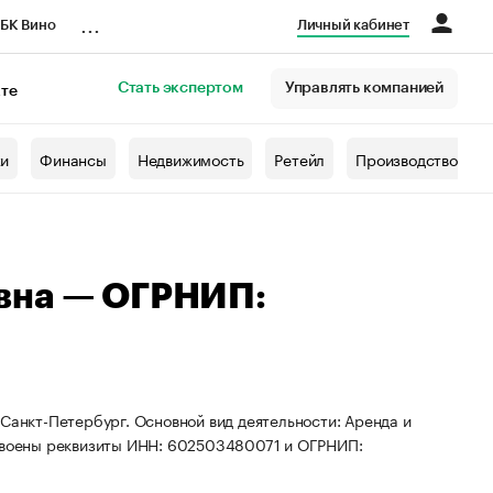
...
БК Вино
Личный кабинет
Стать экспертом
Управлять компанией
кте
азета
жи
Финансы
Недвижимость
Ретейл
Производство
вна — ОГРНИП:
Санкт-Петербург. Основной вид деятельности: Аренда и
воены реквизиты ИНН: 602503480071 и ОГРНИП: