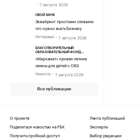
7 августа 2026
СВОЙ БАНК
Эквайринг простыми словами:
что нужно знать бизнесу
Интервью
7 августа 2026
БЛАГОТВОРИТЕЛЬНЫЙ
ОБРАЗОВАТЕЛЬНЫЙ ФОНД
«МАРХАМАТ»
«Мархамат» провел летние
смены для детей с ОВЗ
Новость
7 августа 2026
Все публикации
О проекте
Лента публикаций
Поделиться новостью на РБК
Эксперты
Получить пробный доступ
Выбор редакции