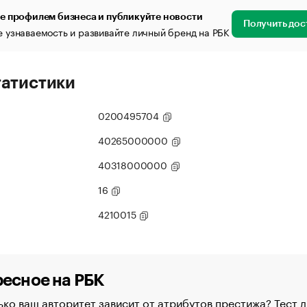
е профилем бизнеса и публикуйте новости
Получить дос
 узнаваемость и развивайте личный бренд на РБК
татистики
0200495704
40265000000
40318000000
16
4210015
есное на РБК
ко ваш авторитет зависит от атрибутов престижа? Тест д