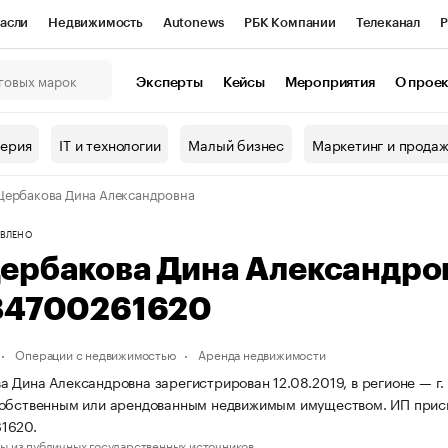
асли
Недвижимость
Autonews
РБК Компании
Телеканал
Р
К Курсы
РБК Life
Тренды
Визионеры
Национальные проекты
Эксперты
Кейсы
Мероприятия
О прое
онный клуб
Исследования
Кредитные рейтинги
Франшизы
Г
терия
IT и технологии
Малый бизнес
Маркетинг и прода
Проверка контрагентов
Политика
Экономика
Бизнес
ербакова Дина Александровна
ы
ВЛЕНО
ербакова Дина Александро
84700261620
Операции с недвижимостью
Аренда недвижимости
 Дина Александровна зарегистрирован 12.08.2019, в регионе — г. 
собственным или арендованным недвижимым имуществом. ИП прис
1620.
ы из публичных государственных источников.