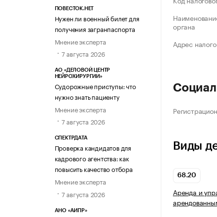
Код налогово
ПОВЕСТОК.НЕТ
Наименование
Нужен ли военный билет для
органа
получения загранпаспорта
Мнение эксперта
Адрес налого
7 августа 2026
АО «ДЕЛОВОЙ ЦЕНТР
НЕЙРОХИРУРГИИ»
Судорожные приступы: что
Социал
нужно знать пациенту
Мнение эксперта
Регистрацио
7 августа 2026
СПЕКТРДАТА
Виды д
Проверка кандидатов для
кадрового агентства: как
повысить качество отбора
68.20
Мнение эксперта
Аренда и упр
7 августа 2026
арендованны
АНО «АИПР»