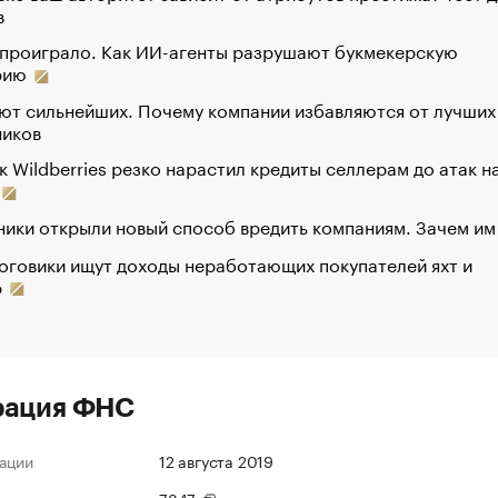
в
 проиграло. Как ИИ-агенты разрушают букмекерскую
рию
ют сильнейших. Почему компании избавляются от лучших
ников
к Wildberries резко нарастил кредиты селлерам до атак н
ики открыли новый способ вредить компаниям. Зачем им
оговики ищут доходы неработающих покупателей яхт и
р
рация ФНС
ации
12 августа 2019