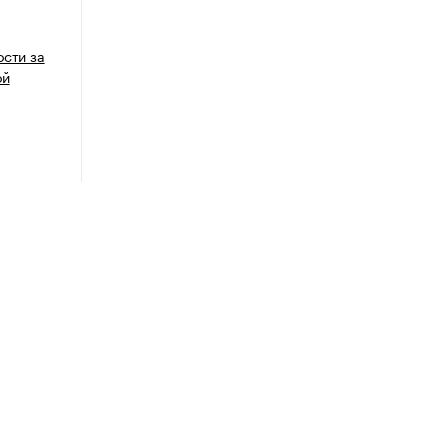
ости за
ой