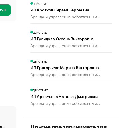
ДЕЙСТВУЕТ
туп
ИП Кротков Сергей Сергеевич
Аренда и управление собственным...
ДЕЙСТВУЕТ
ИП Гулидова Оксана Викторовна
Аренда и управление собственным...
ДЕЙСТВУЕТ
ИП Григорьева Марина Викторовна
Аренда и управление собственным...
ДЕЙСТВУЕТ
ИП Артемьева Наталья Дмитриевна
Аренда и управление собственным...
ля
«От спорта тело стареет иначе». Как живет глава ко
Другие предприниматели в