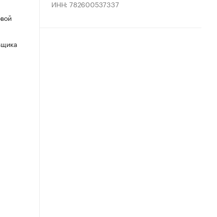
ИНН: 782600537337
овой
ьщика