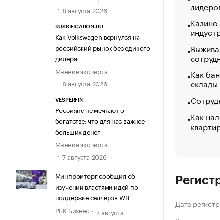
лидеро
8 августа 2026
Казино
RUSSIFICATION.RU
индуст
Как Volkswagen вернулся на
Выжива
российский рынок без единого
сотруд
дилера
Мнение эксперта
Как бан
склады
8 августа 2026
Сотрудн
VESPERFIN
Россияне не мечтают о
Как нал
богатстве: что для нас важнее
кварти
больших денег
Мнение эксперта
7 августа 2026
Минпромторг сообщил об
Регист
изучении властями идей по
поддержке селлеров WB
Дата регистр
РБК Бизнес
7 августа