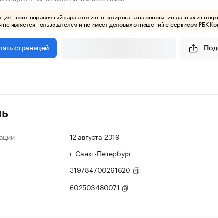
ия носит справочный характер и сгенерирована на основании данных из откр
 не является пользователем и не имеет деловых отношений с сервисом РБК Ко
Под
лять страницей
ль
ации
12 августа 2019
г. Санкт-Петербург
319784700261620
602503480071