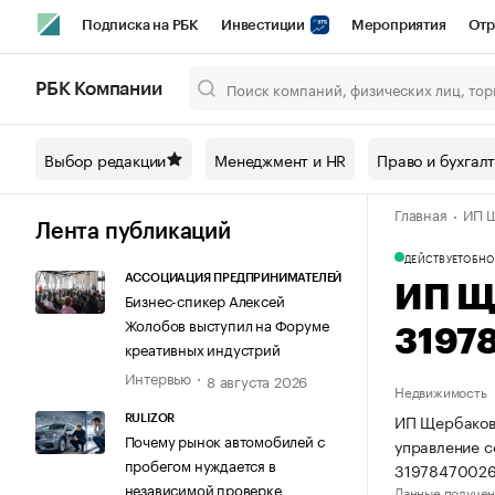
Подписка на РБК
Инвестиции
Мероприятия
Отр
Спорт
Школа управления РБК
РБК Образование
РБ
РБК Компании
Город
Стиль
Крипто
РБК Бизнес-среда
Дискусси
Выбор редакции
Менеджмент и HR
Право и бухгал
Спецпроекты СПб
Конференции СПб
Спецпроекты
Главная
ИП Щ
Технологии и медиа
Финансы
Рынок наличной валют
Лента публикаций
ДЕЙСТВУЕТ
ОБНО
АССОЦИАЦИЯ ПРЕДПРИНИМАТЕЛЕЙ
ИП Щ
Бизнес-спикер Алексей
Жолобов выступил на Форуме
3197
креативных индустрий
Интервью
8 августа 2026
Недвижимость
ИП Щербакова
RULIZOR
Почему рынок автомобилей с
управление 
пробегом нуждается в
31978470026
независимой проверке
Данные получен