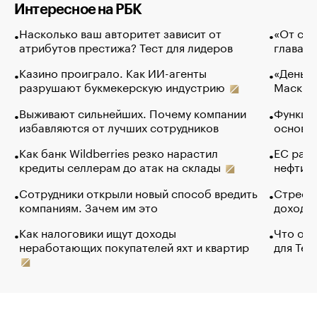
Интересное на РБК
Насколько ваш авторитет зависит от
«От спо
атрибутов престижа? Тест для лидеров
глава к
Казино проиграло. Как ИИ-агенты
«Деньги
разрушают букмекерскую индустрию
Маск в 
Выживают сильнейших. Почему компании
Функции
избавляются от лучших сотрудников
основ э
Как банк Wildberries резко нарастил
ЕС раз
кредиты селлерам до атак на склады
нефти —
Сотрудники открыли новый способ вредить
Стресс 
компаниям. Зачем им это
доходов
Как налоговики ищут доходы
Что обв
неработающих покупателей яхт и квартир
для Tel