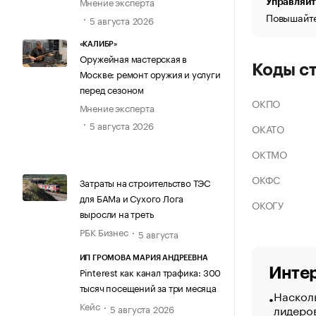
Мнение эксперта
Управляйт
Повышайте
5 августа 2026
«КАЛИБР»
Оружейная мастерская в
Коды с
Москве: ремонт оружия и услуги
перед сезоном
ОКПО
Мнение эксперта
5 августа 2026
ОКАТО
ОКТМО
ОКФС
Затраты на строительство ТЭС
для БАМа и Сухого Лога
ОКОГУ
выросли на треть
РБК Бизнес
5 августа
ИП ГРОМОВА МАРИЯ АНДРЕЕВНА
Интер
Pinterest как канал трафика: 300
тысяч посещений за три месяца
Насколь
Кейс
лидеро
5 августа 2026