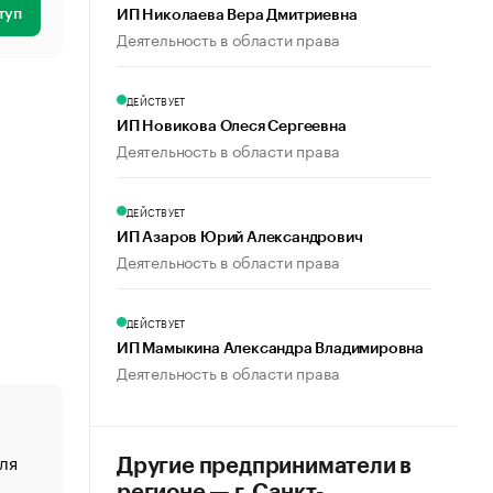
туп
ИП Николаева Вера Дмитриевна
Деятельность в области права
ДЕЙСТВУЕТ
ИП Новикова Олеся Сергеевна
Деятельность в области права
ДЕЙСТВУЕТ
ИП Азаров Юрий Александрович
Деятельность в области права
ДЕЙСТВУЕТ
ИП Мамыкина Александра Владимировна
Деятельность в области права
ля
«От спорта тело стареет иначе». Как живет глава ко
Другие предприниматели в
создавшей GTA