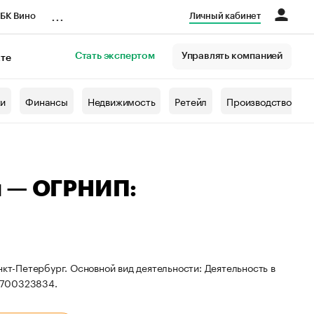
...
БК Вино
Личный кабинет
Стать экспертом
Управлять компанией
кте
азета
жи
Финансы
Недвижимость
Ретейл
Производство
ч — ОГРНИП:
нкт-Петербург. Основной вид деятельности: Деятельность в
4700323834.