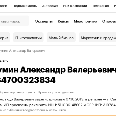
асли
Недвижимость
Autonews
РБК Компании
Телеканал
Р
К Курсы
РБК Life
Тренды
Визионеры
Национальные проекты
Эксперты
Кейсы
Мероприятия
О прое
онный клуб
Исследования
Кредитные рейтинги
Франшизы
Г
терия
IT и технологии
Малый бизнес
Маркетинг и прода
Проверка контрагентов
Политика
Экономика
Бизнес
умин Александр Валерьевич
ы
ВЛЕНО
умин Александр Валерьеви
84700323834
бухгалтерские услуги
Право и юриспруденция
ксандр Валерьевич зарегистрирован 07.10.2019, в регионе — г. Са
а. ИП присвоены реквизиты ИНН: 511006145692 и ОГРНИП: 31978
ы из публичных государственных источников.