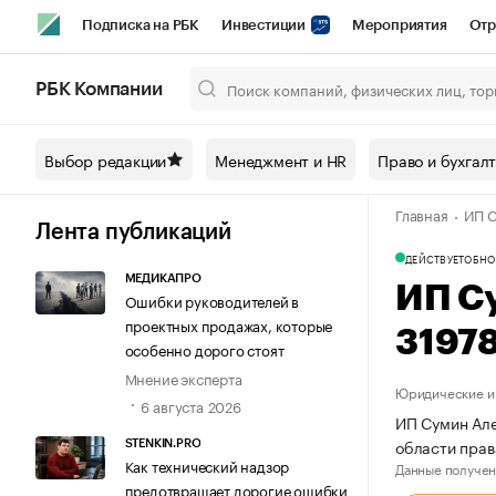
Подписка на РБК
Инвестиции
Мероприятия
Отр
Спорт
Школа управления РБК
РБК Образование
РБ
РБК Компании
Город
Стиль
Крипто
РБК Бизнес-среда
Дискусси
Выбор редакции
Менеджмент и HR
Право и бухгал
Спецпроекты СПб
Конференции СПб
Спецпроекты
Главная
ИП С
Технологии и медиа
Финансы
Рынок наличной валют
Лента публикаций
ДЕЙСТВУЕТ
ОБНО
МЕДИКАПРО
ИП С
Ошибки руководителей в
проектных продажах, которые
3197
особенно дорого стоят
Мнение эксперта
Юридические и 
6 августа 2026
ИП Сумин Але
области прав
STENKIN.PRO
Как технический надзор
Данные получен
предотвращает дорогие ошибки