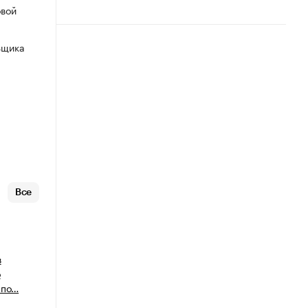
овой
ьщика
Все
в
о
 по…