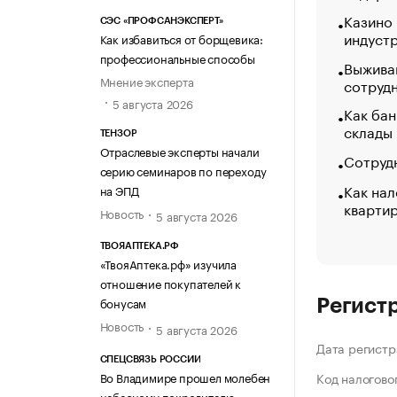
Казино
СЭС «ПРОФСАНЭКСПЕРТ»
индуст
Как избавиться от борщевика:
профессиональные способы
Выжива
Мнение эксперта
сотруд
5 августа 2026
Как бан
склады
ТЕНЗОР
Отраслевые эксперты начали
Сотрудн
серию семинаров по переходу
Как нал
на ЭПД
кварти
Новость
5 августа 2026
ТВОЯАПТЕКА.РФ
«ТвояАптека.рф» изучила
отношение покупателей к
бонусам
Регист
Новость
5 августа 2026
Дата регистр
СПЕЦСВЯЗЬ РОССИИ
Во Владимире прошел молебен
Код налогово
небесному покровителю