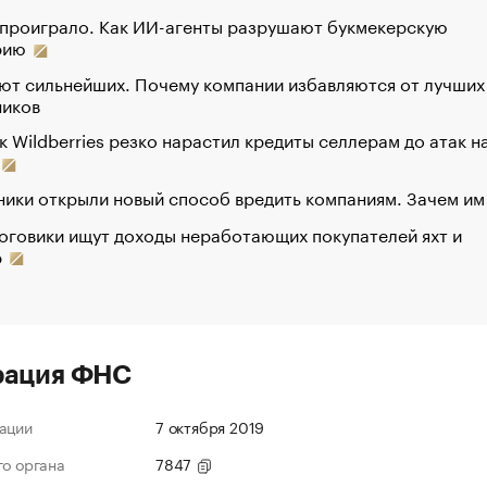
 проиграло. Как ИИ-агенты разрушают букмекерскую
рию
ют сильнейших. Почему компании избавляются от лучших
ников
к Wildberries резко нарастил кредиты селлерам до атак н
ики открыли новый способ вредить компаниям. Зачем им
оговики ищут доходы неработающих покупателей яхт и
р
рация ФНС
ации
7 октября 2019
го органа
7847