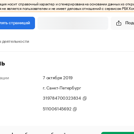
ия носит справочный характер и сгенерирована на основании данных из откр
 не является пользователем и не имеет деловых отношений с сервисом РБК Ко
Под
лять страницей
 деятельности
ль
ации
7 октября 2019
г. Санкт-Петербург
319784700323834
511006145692