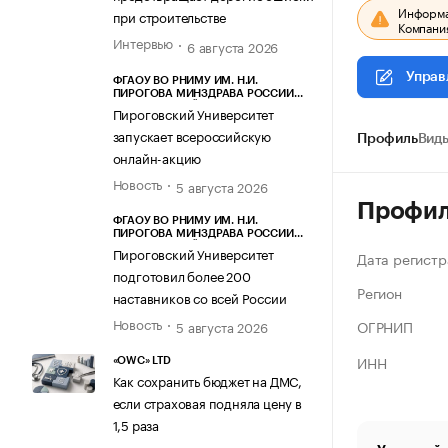
Информац
при строительстве
Компания
Интервью
6 августа 2026
Управ
ФГАОУ ВО РНИМУ ИМ. Н.И.
ПИРОГОВА МИНЗДРАВА РОССИИ
(ПИРОГОВСКИЙ УНИВЕРСИТЕТ)
Пироговский Университет
запускает всероссийскую
Профиль
Виды
онлайн-акцию
Новость
5 августа 2026
Профи
ФГАОУ ВО РНИМУ ИМ. Н.И.
ПИРОГОВА МИНЗДРАВА РОССИИ
(ПИРОГОВСКИЙ УНИВЕРСИТЕТ)
Пироговский Университет
Дата регистр
подготовил более 200
Регион
наставников со всей России
Новость
ОГРНИП
5 августа 2026
ИНН
«OWC» LTD
Как сохранить бюджет на ДМС,
если страховая подняла цену в
1,5 раза