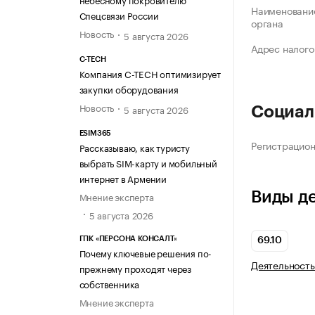
Наименование
Спецсвязи России
органа
Новость
5 августа 2026
Адрес налого
C-TECH
Компания C-TECH оптимизирует
закупки оборудования
Новость
5 августа 2026
Социал
ESIM365
Регистрацио
Рассказываю, как туристу
выбрать SIM-карту и мобильный
интернет в Армении
Виды д
Мнение эксперта
5 августа 2026
ГПК «ПЕРСОНА КОНСАЛТ»
69.10
Почему ключевые решения по-
Деятельность
прежнему проходят через
собственника
Мнение эксперта