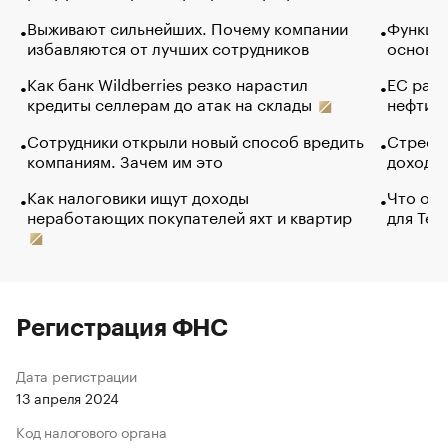
Выживают сильнейших. Почему компании
Функции
избавляются от лучших сотрудников
основ э
Как банк Wildberries резко нарастил
ЕС раз
кредиты селлерам до атак на склады
нефти —
Сотрудники открыли новый способ вредить
Стресс 
компаниям. Зачем им это
доходов
Как налоговики ищут доходы
Что обв
неработающих покупателей яхт и квартир
для Tel
Регистрация ФНС
Дата регистрации
13 апреля 2024
Код налогового органа