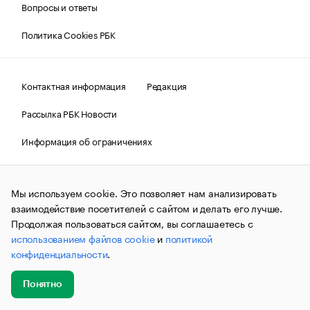
Вопросы и ответы
Политика Cookies РБК
Контактная информация
Редакция
Рассылка РБК Новости
Информация об ограничениях
Правовая информация
О соблюдении авторских прав
Мы используем cookie. Это позволяет нам анализировать
© АО «РОСБИЗНЕСКОНСАЛТИНГ»,
1995–2026.
Сообщения
и материалы информационного агентства «РБК»
взаимодействие посетителей с сайтом и делать его лучше.
(зарегистрировано Федеральной службой по надзору в сфере
Продолжая пользоваться сайтом, вы соглашаетесь с
связи, информационных технологий и массовых
использованием файлов cookie
и
политикой
коммуникаций (Роскомнадзор) 09.12.2015 за номером ИА
№ФС77-63848) сопровождаются пометкой «РБК». Отдельные
конфиденциальности
.
публикации могут содержать информацию,
не предназначенную для пользователей
до 18 лет.
companycardsfeedback@rbc.ru
Понятно
Добавить
Главное
Эксперты
Кейсы
Мероприятия