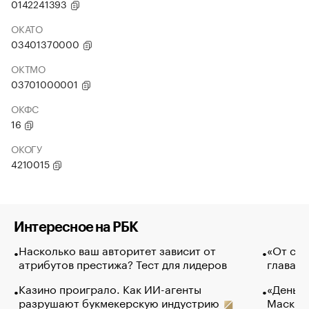
0142241393
ОКАТО
03401370000
ОКТМО
03701000001
ОКФС
16
ОКОГУ
4210015
Интересное на РБК
Насколько ваш авторитет зависит от
«От спо
атрибутов престижа? Тест для лидеров
глава к
Казино проиграло. Как ИИ-агенты
«Деньги
разрушают букмекерскую индустрию
Маск в 