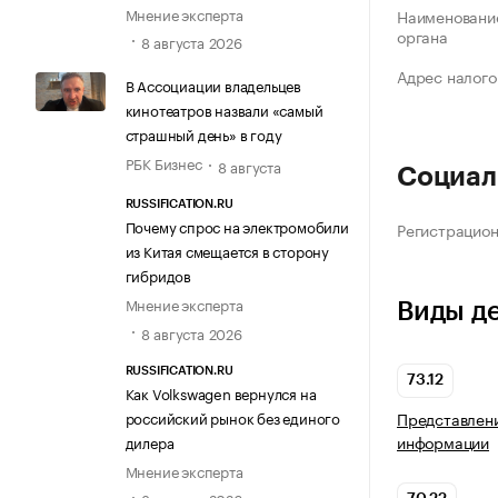
Мнение эксперта
Наименование
органа
8 августа 2026
Адрес налого
В Ассоциации владельцев
кинотеатров назвали «самый
страшный день» в году
РБК Бизнес
8 августа
Социал
RUSSIFICATION.RU
Почему спрос на электромобили
Регистрацио
из Китая смещается в сторону
гибридов
Мнение эксперта
Виды д
8 августа 2026
RUSSIFICATION.RU
73.12
Как Volkswagen вернулся на
российский рынок без единого
Представлени
информации
дилера
Мнение эксперта