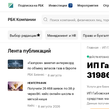
Подписка на РБК
Инвестиции
Мероприятия
Отр
Спорт
Школа управления РБК
РБК Образование
РБ
РБК Компании
Город
Стиль
Крипто
РБК Бизнес-среда
Дискусси
Выбор редакции
Менеджмент и HR
Право и бухгал
Спецпроекты СПб
Конференции СПб
Спецпроекты
Главная
ИП Г
Технологии и медиа
Финансы
Рынок наличной валют
Лента публикаций
ДЕЙСТВУЕТ
ОБНО
«Газпром» заметил антирекорд
ИП Г
по объему запасов газа в Европе
РБК Бизнес
3198
8 августа
НЕФТЕТРАФИК
Услуги для бизн
Получили 26 468 заявок по 38 р
ИП Габовская
через ВК: кейс онлайн-школы в
средствах м
мягкой нише
Данные получен
Кейс
8 августа 2026