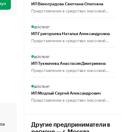
туп
ИП Виноградова Светлана Олеговна
Представление в средствах массовой...
ДЕЙСТВУЕТ
ИП Григорьева Наталья Александровна
Представление в средствах массовой...
ДЕЙСТВУЕТ
ИП Тукмачева Анастасия Дмитриевна
Представление в средствах массовой...
ДЕЙСТВУЕТ
ИП Модлый Сергей Александрович
Представление в средствах массовой...
ля
«От спорта тело стареет иначе». Как живет глава ко
Другие предприниматели в
создавшей GTA