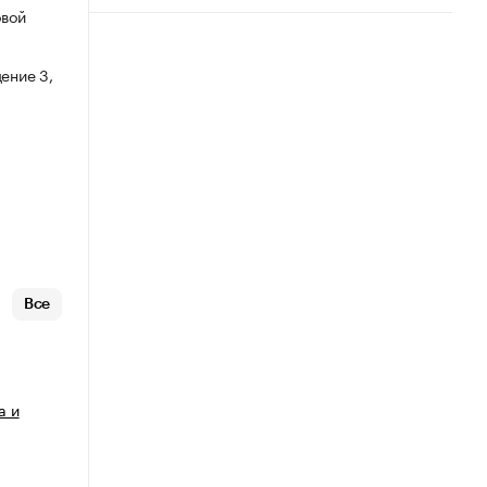
овой
ение 3,
Все
а и