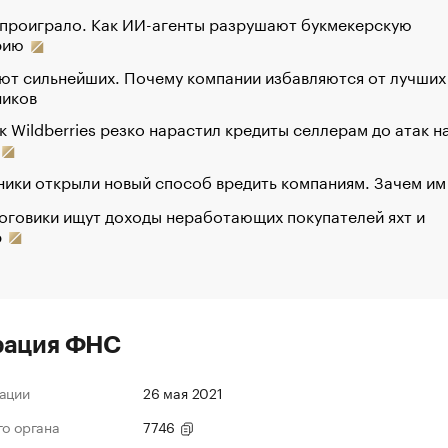
 проиграло. Как ИИ-агенты разрушают букмекерскую
рию
ют сильнейших. Почему компании избавляются от лучших
ников
к Wildberries резко нарастил кредиты селлерам до атак н
ики открыли новый способ вредить компаниям. Зачем им
оговики ищут доходы неработающих покупателей яхт и
р
рация ФНС
ации
26 мая 2021
го органа
7746