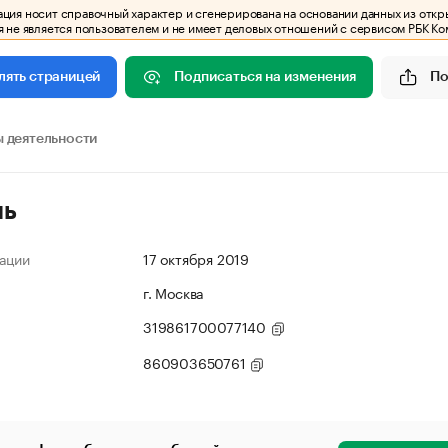
ия носит справочный характер и сгенерирована на основании данных из откр
 не является пользователем и не имеет деловых отношений с сервисом РБК Ко
Подписаться на изменения
По
лять страницей
 деятельности
ль
ации
17 октября 2019
г. Москва
319861700077140
860903650761