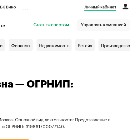
...
БК Вино
Личный кабинет
Стать экспертом
Управлять компанией
кте
азета
жи
Финансы
Недвижимость
Ретейл
Производство
вна — ОГРНИП:
Москва. Основной вид деятельности: Представление в
1 и ОГРНИП: 319861700077140.