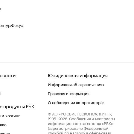
я
Контур.Фокус
овости
Юридическая информация
Информация об ограничениях
d
Правовая информация
О соблюдении авторских прав
е продукты РБК
© АО «РОСБИЗНЕСКОНСАЛТИНГ»,
 и хостинг
1995–2026.
Сообщения и материалы
информационного агентства «РБК»
лако
(зарегистрировано Федеральной
службой по надзору в сфере связи,
шения