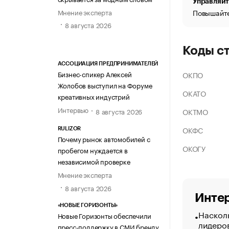
Управляйт
Мнение эксперта
Повышайте
8 августа 2026
Коды с
АССОЦИАЦИЯ ПРЕДПРИНИМАТЕЛЕЙ
Бизнес-спикер Алексей
ОКПО
Жолобов выступил на Форуме
ОКАТО
креативных индустрий
Интервью
ОКТМО
8 августа 2026
ОКФС
RULIZOR
Почему рынок автомобилей с
ОКОГУ
пробегом нуждается в
независимой проверке
Мнение эксперта
8 августа 2026
Интер
«НОВЫЕ ГОРИЗОНТЫ»
Насколь
Новые Горизонты обеспечили
лидеро
пресс-поддержку в СМИ бренду