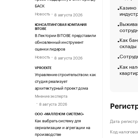
БАСК
Казино
индуст
Новость
8 августа 2026
Выжива
КОНСАЛТИНГОВАЯ КОМПАНИЯ
сотруд
BITOBE
В Лектории BITOBE представили
Как бан
обновленный инструмент
склады
оценки лидеров
Сотрудн
Новость
8 августа 2026
Как нал
VPROEKTE
кварти
Управление строительством: как
студия реализует
архитектурный проект дома
Мнение эксперта
8 августа 2026
Регист
ООО «МАЛЛЕНОМ СИСТЕМС»
Как выбрать систему для
Дата регистр
сериализации и агрегации на
Код налогово
производстве