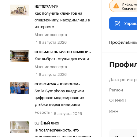
Информац
НЕФТЕТРАФИК
Компания
Как получить клиентов на
спецтехнику: находим лиды в
Управ
интернете
Мнение эксперта
8 августа 2026
Профиль
Виды
ООО «МЕБЕЛЬ БИЗНЕС КОМФОРТ»
Как выбрать стулья для кухни
Профи
Мнение эксперта
8 августа 2026
Дата регистр
ООО ФИРМА «НОВОСТОМ»
Регион
Smile Symphony внедрили
цифровое моделирование
ОГРНИП
улыбки перед винирами
ИНН
Новость
8 августа 2026
ЗЕЛЁНЫЙ ЛИСТ
Гипоаллергенность: что
скрывается за модным словом