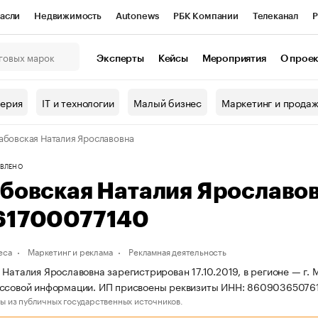
асли
Недвижимость
Autonews
РБК Компании
Телеканал
Р
К Курсы
РБК Life
Тренды
Визионеры
Национальные проекты
Эксперты
Кейсы
Мероприятия
О прое
онный клуб
Исследования
Кредитные рейтинги
Франшизы
Г
терия
IT и технологии
Малый бизнес
Маркетинг и прода
Проверка контрагентов
Политика
Экономика
Бизнес
абовская Наталия Ярославовна
ы
ВЛЕНО
абовская Наталия Ярославо
61700077140
еса
Маркетинг и реклама
Рекламная деятельность
 Наталия Ярославовна зарегистрирован 17.10.2019, в регионе — г. 
ассовой информации. ИП присвоены реквизиты ИНН: 86090365076
ы из публичных государственных источников.