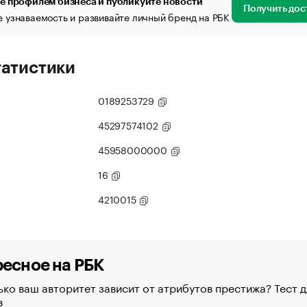
е профилем бизнеса и публикуйте новости
Получить дос
 узнаваемость и развивайте личный бренд на РБК
татистики
0189253729
45297574102
45958000000
16
4210015
есное на РБК
ко ваш авторитет зависит от атрибутов престижа? Тест д
в