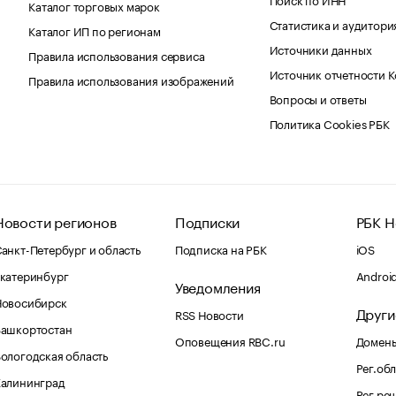
Каталог торговых марок
Статистика и аудитори
Каталог ИП по регионам
Источники данных
Правила использования сервиса
Источник отчетности 
Правила использования изображений
Вопросы и ответы
Политика Cookies РБК
Новости регионов
Подписки
РБК Н
анкт-Петербург и область
Подписка на РБК
iOS
катеринбург
Androi
Уведомления
Новосибирск
Други
RSS Новости
Башкортостан
Оповещения RBC.ru
Домены
ологодская область
Рег.об
Калининград
Рег.ре