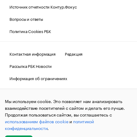
Источник отчетности Контур.Фокус
Вопросы и ответы
Политика Cookies РБК
Контактная информация
Редакция
Рассылка РБК Новости
Информация об ограничениях
Правовая информация
О соблюдении авторских прав
Мы используем cookie. Это позволяет нам анализировать
© АО «РОСБИЗНЕСКОНСАЛТИНГ»,
1995–2026.
Сообщения
и материалы информационного агентства «РБК»
взаимодействие посетителей с сайтом и делать его лучше.
(зарегистрировано Федеральной службой по надзору в сфере
Продолжая пользоваться сайтом, вы соглашаетесь с
связи, информационных технологий и массовых
использованием файлов cookie
и
политикой
коммуникаций (Роскомнадзор) 09.12.2015 за номером ИА
№ФС77-63848) сопровождаются пометкой «РБК». Отдельные
конфиденциальности
.
публикации могут содержать информацию,
не предназначенную для пользователей