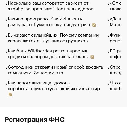
Насколько ваш авторитет зависит от
«От спо
атрибутов престижа? Тест для лидеров
глава к
Казино проиграло. Как ИИ-агенты
«Деньги
разрушают букмекерскую индустрию
Маск в 
Выживают сильнейших. Почему компании
Функции
избавляются от лучших сотрудников
основ э
Как банк Wildberries резко нарастил
ЕС раз
кредиты селлерам до атак на склады
нефти —
Сотрудники открыли новый способ вредить
Стресс 
компаниям. Зачем им это
доходов
Как налоговики ищут доходы
Что обв
неработающих покупателей яхт и квартир
для Tel
Регистрация ФНС