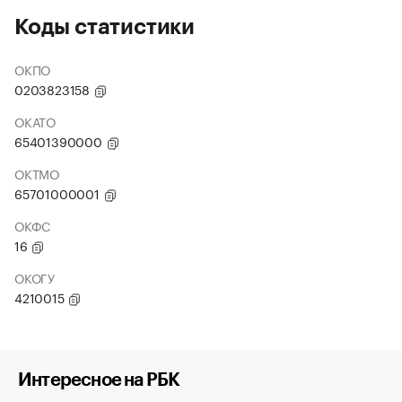
Коды статистики
ОКПО
0203823158
ОКАТО
65401390000
ОКТМО
65701000001
ОКФС
16
ОКОГУ
4210015
Интересное на РБК