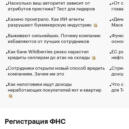
Насколько ваш авторитет зависит от
«От спо
атрибутов престижа? Тест для лидеров
глава к
Казино проиграло. Как ИИ-агенты
«Деньги
разрушают букмекерскую индустрию
Маск в 
Выживают сильнейших. Почему компании
Функции
избавляются от лучших сотрудников
основ э
Как банк Wildberries резко нарастил
ЕС раз
кредиты селлерам до атак на склады
нефти —
Сотрудники открыли новый способ вредить
Стресс 
компаниям. Зачем им это
доходов
Как налоговики ищут доходы
Что обв
неработающих покупателей яхт и квартир
для Tel
Регистрация ФНС