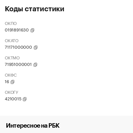
Коды статистики
ОКПО
0191891630
ОКАТО
71171000000
ОКТМО
71951000001
ОКФС
16
ОКОГУ
4210015
Интересное на РБК