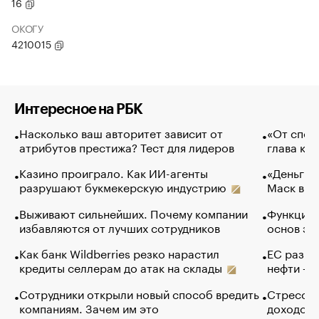
16
ОКОГУ
4210015
Интересное на РБК
Насколько ваш авторитет зависит от
«От спор
атрибутов престижа? Тест для лидеров
глава ко
Казино проиграло. Как ИИ-агенты
«Деньги б
разрушают букмекерскую индустрию
Маск в и
Выживают сильнейших. Почему компании
Функции 
избавляются от лучших сотрудников
основ эф
Как банк Wildberries резко нарастил
ЕС разре
кредиты селлерам до атак на склады
нефти — 
Сотрудники открыли новый способ вредить
Стресс о
компаниям. Зачем им это
доходов 