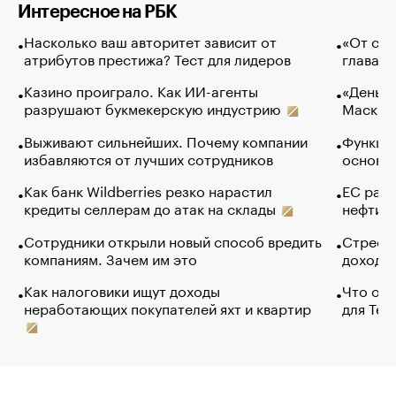
Интересное на РБК
Насколько ваш авторитет зависит от
«От спо
атрибутов престижа? Тест для лидеров
глава к
Казино проиграло. Как ИИ-агенты
«Деньги
разрушают букмекерскую индустрию
Маск в 
Выживают сильнейших. Почему компании
Функции
избавляются от лучших сотрудников
основ э
Как банк Wildberries резко нарастил
ЕС раз
кредиты селлерам до атак на склады
нефти —
Сотрудники открыли новый способ вредить
Стресс 
компаниям. Зачем им это
доходов
Как налоговики ищут доходы
Что обв
неработающих покупателей яхт и квартир
для Tel