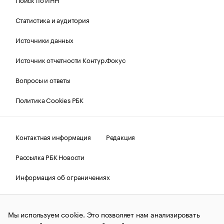
Статистика и аудитория
Источники данных
Источник отчетности Контур.Фокус
Вопросы и ответы
Политика Cookies РБК
Контактная информация
Редакция
Рассылка РБК Новости
Информация об ограничениях
Правовая информация
О соблюдении авторских прав
Мы используем cookie. Это позволяет нам анализировать
© АО «РОСБИЗНЕСКОНСАЛТИНГ»,
1995–2026.
Сообщения
и материалы информационного агентства «РБК»