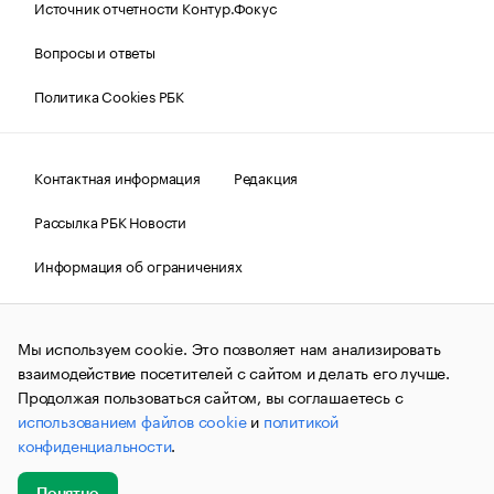
Источник отчетности Контур.Фокус
Вопросы и ответы
Политика Cookies РБК
Контактная информация
Редакция
Рассылка РБК Новости
Информация об ограничениях
Правовая информация
О соблюдении авторских прав
Мы используем cookie. Это позволяет нам анализировать
© АО «РОСБИЗНЕСКОНСАЛТИНГ»,
1995–2026.
Сообщения
и материалы информационного агентства «РБК»
взаимодействие посетителей с сайтом и делать его лучше.
(зарегистрировано Федеральной службой по надзору в сфере
Продолжая пользоваться сайтом, вы соглашаетесь с
связи, информационных технологий и массовых
использованием файлов cookie
и
политикой
коммуникаций (Роскомнадзор) 09.12.2015 за номером ИА
№ФС77-63848) сопровождаются пометкой «РБК». Отдельные
конфиденциальности
.
публикации могут содержать информацию,
не предназначенную для пользователей
до 18 лет.
companycardsfeedback@rbc.ru