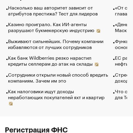
Насколько ваш авторитет зависит от
«От спо
атрибутов престижа? Тест для лидеров
глава к
Казино проиграло. Как ИИ-агенты
«Деньги
разрушают букмекерскую индустрию
Маск в 
Выживают сильнейших. Почему компании
Функции
избавляются от лучших сотрудников
основ э
Как банк Wildberries резко нарастил
ЕС раз
кредиты селлерам до атак на склады
нефти —
Сотрудники открыли новый способ вредить
Стресс 
компаниям. Зачем им это
доходов
Как налоговики ищут доходы
Что обв
неработающих покупателей яхт и квартир
для Tel
Регистрация ФНС