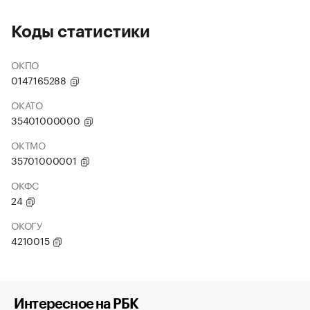
Коды статистики
ОКПО
0147165288
ОКАТО
35401000000
ОКТМО
35701000001
ОКФС
24
ОКОГУ
4210015
Интересное на РБК