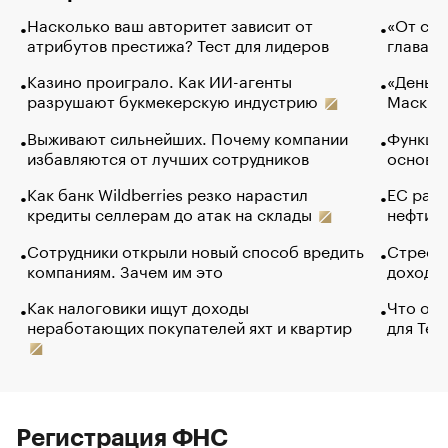
Насколько ваш авторитет зависит от
«От спо
атрибутов престижа? Тест для лидеров
глава к
Казино проиграло. Как ИИ-агенты
«Деньги
разрушают букмекерскую индустрию
Маск в 
Выживают сильнейших. Почему компании
Функции
избавляются от лучших сотрудников
основ э
Как банк Wildberries резко нарастил
ЕС раз
кредиты селлерам до атак на склады
нефти —
Сотрудники открыли новый способ вредить
Стресс 
компаниям. Зачем им это
доходов
Как налоговики ищут доходы
Что обв
неработающих покупателей яхт и квартир
для Tel
Регистрация ФНС