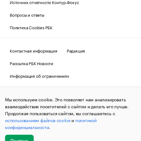
Источник отчетности Контур.Фокус
Вопросы и ответы
Политика Cookies РБК
Контактная информация
Редакция
Рассылка РБК Новости
Информация об ограничениях
Правовая информация
О соблюдении авторских прав
Мы используем cookie. Это позволяет нам анализировать
© АО «РОСБИЗНЕСКОНСАЛТИНГ»,
1995–2026.
Сообщения
и материалы информационного агентства «РБК»
взаимодействие посетителей с сайтом и делать его лучше.
(зарегистрировано Федеральной службой по надзору в сфере
Продолжая пользоваться сайтом, вы соглашаетесь с
связи, информационных технологий и массовых
использованием файлов cookie
и
политикой
коммуникаций (Роскомнадзор) 09.12.2015 за номером ИА
№ФС77-63848) сопровождаются пометкой «РБК». Отдельные
конфиденциальности
.
публикации могут содержать информацию,
не предназначенную для пользователей
до 18 лет.
companycardsfeedback@rbc.ru