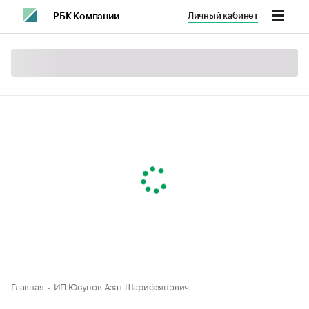
Личный кабинет
РБК Компании
Главная
ИП Юсупов Азат Шарифзянович