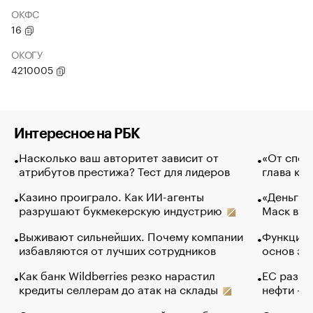
ОКФС
16
ОКОГУ
4210005
Интересное на РБК
Насколько ваш авторитет зависит от
«От спор
атрибутов престижа? Тест для лидеров
глава ко
Казино проиграло. Как ИИ-агенты
«Деньги б
разрушают букмекерскую индустрию
Маск в и
Выживают сильнейших. Почему компании
Функции 
избавляются от лучших сотрудников
основ эф
Как банк Wildberries резко нарастил
ЕС разре
кредиты селлерам до атак на склады
нефти — 