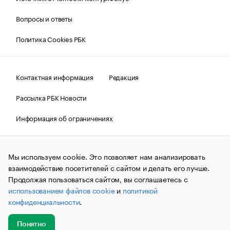
Вопросы и ответы
Политика Cookies РБК
Контактная информация
Редакция
Рассылка РБК Новости
Информация об ограничениях
Правовая информация
О соблюдении авторских прав
Мы используем cookie. Это позволяет нам анализировать
© АО «РОСБИЗНЕСКОНСАЛТИНГ»,
1995–2026.
Сообщения
и материалы информационного агентства «РБК»
взаимодействие посетителей с сайтом и делать его лучше.
(зарегистрировано Федеральной службой по надзору в сфере
Продолжая пользоваться сайтом, вы соглашаетесь с
связи, информационных технологий и массовых
использованием файлов cookie
и
политикой
коммуникаций (Роскомнадзор) 09.12.2015 за номером ИА
№ФС77-63848) сопровождаются пометкой «РБК». Отдельные
конфиденциальности
.
публикации могут содержать информацию,
не предназначенную для пользователей
до 18 лет.
companycardsfeedback@rbc.ru
Понятно