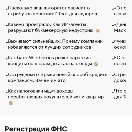
Насколько ваш авторитет зависит от
«От спо
атрибутов престижа? Тест для лидеров
глава к
Казино проиграло. Как ИИ-агенты
«Деньги
разрушают букмекерскую индустрию
Маск в 
Выживают сильнейших. Почему компании
Функции
избавляются от лучших сотрудников
основ э
Как банк Wildberries резко нарастил
ЕС раз
кредиты селлерам до атак на склады
нефти —
Сотрудники открыли новый способ вредить
Стресс 
компаниям. Зачем им это
доходов
Как налоговики ищут доходы
Что обв
неработающих покупателей яхт и квартир
для Tel
Регистрация ФНС