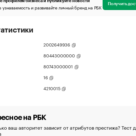
е профилем бизнеса и публикуйте новости
Получить дос
 узнаваемость и развивайте личный бренд на РБК
татистики
2002649936
80443000000
80743000001
16
4210015
есное на РБК
ко ваш авторитет зависит от атрибутов престижа? Тест д
в