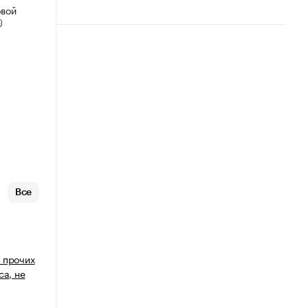
овой
Все
 прочих
са, не