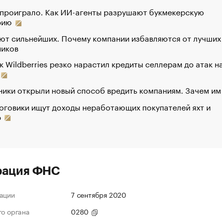
 проиграло. Как ИИ-агенты разрушают букмекерскую
рию
ют сильнейших. Почему компании избавляются от лучших
ников
к Wildberries резко нарастил кредиты селлерам до атак н
ики открыли новый способ вредить компаниям. Зачем им
оговики ищут доходы неработающих покупателей яхт и
р
рация ФНС
ации
7 сентября 2020
го органа
0280