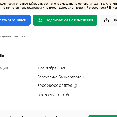
ия носит справочный характер и сгенерирована на основании данных из откр
 не является пользователем и не имеет деловых отношений с сервисом РБК Ко
Подписаться на изменения
По
лять страницей
 деятельности
ль
ации
7 сентября 2020
Республика Башкортостан
320028000095799
026702129030