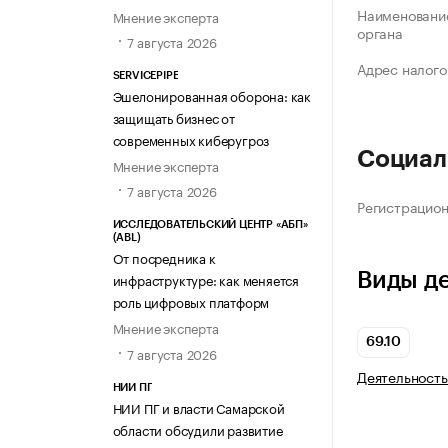
Наименование
Мнение эксперта
органа
7 августа 2026
Адрес налого
SERVICEPIPE
Эшелонированная оборона: как
защищать бизнес от
современных киберугроз
Социал
Мнение эксперта
7 августа 2026
Регистрацио
ИССЛЕДОВАТЕЛЬСКИЙ ЦЕНТР «АБП»
(ABL)
От посредника к
Виды д
инфраструктуре: как меняется
роль цифровых платформ
Мнение эксперта
69.10
7 августа 2026
Деятельность
НИИ ПГ
НИИ ПГ и власти Самарской
области обсудили развитие