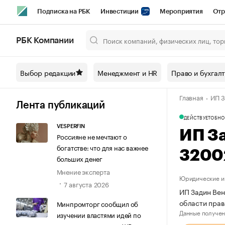
Подписка на РБК
Инвестиции
Мероприятия
Отр
Спорт
Школа управления РБК
РБК Образование
РБ
РБК Компании
Город
Стиль
Крипто
РБК Бизнес-среда
Дискусси
Выбор редакции
Менеджмент и HR
Право и бухгал
Спецпроекты СПб
Конференции СПб
Спецпроекты
Главная
ИП З
Технологии и медиа
Финансы
Рынок наличной валют
Лента публикаций
ДЕЙСТВУЕТ
ОБНО
VESPERFIN
ИП З
Россияне не мечтают о
богатстве: что для нас важнее
3200
больших денег
Мнение эксперта
Юридические и 
7 августа 2026
ИП Задин Вен
области пра
Минпромторг сообщил об
Данные получен
изучении властями идей по