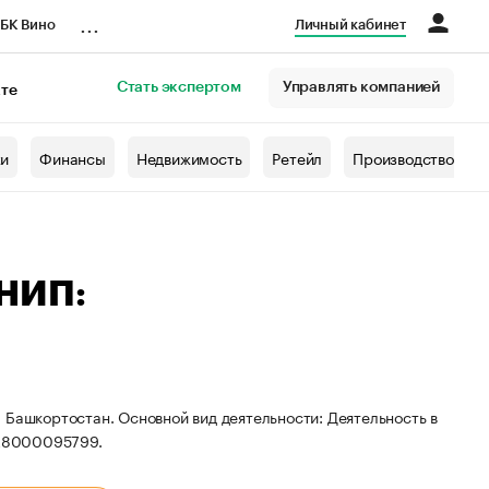
...
БК Вино
Личный кабинет
Стать экспертом
Управлять компанией
кте
азета
жи
Финансы
Недвижимость
Ретейл
Производство
РНИП:
 Башкортостан. Основной вид деятельности: Деятельность в
028000095799.