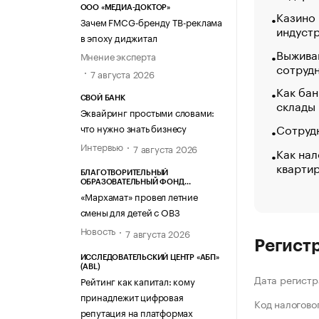
ООО «МЕДИА-ДОКТОР»
Казино
Зачем FMCG-бренду ТВ-реклама
индуст
в эпоху диджитал
Выжива
Мнение эксперта
сотруд
7 августа 2026
Как бан
СВОЙ БАНК
склады
Эквайринг простыми словами:
Сотрудн
что нужно знать бизнесу
Интервью
7 августа 2026
Как нал
кварти
БЛАГОТВОРИТЕЛЬНЫЙ
ОБРАЗОВАТЕЛЬНЫЙ ФОНД
«МАРХАМАТ»
«Мархамат» провел летние
смены для детей с ОВЗ
Новость
7 августа 2026
Регист
ИССЛЕДОВАТЕЛЬСКИЙ ЦЕНТР «АБП»
(ABL)
Дата регистр
Рейтинг как капитал: кому
принадлежит цифровая
Код налогово
репутация на платформах