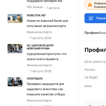
поддержке селлеров WB
Информац
Компания
РБК Бизнес
7 августа
ПОВЕСТОК.НЕТ
Управ
Нужен ли военный билет для
получения загранпаспорта
Мнение эксперта
Профиль
Виды
7 августа 2026
АО «ДЕЛОВОЙ ЦЕНТР
Профи
НЕЙРОХИРУРГИИ»
Судорожные приступы: что
нужно знать пациенту
Дата регистр
Мнение эксперта
Регион
7 августа 2026
ОГРНИП
СПЕКТРДАТА
Проверка кандидатов для
ИНН
кадрового агентства: как
повысить качество отбора
Мнение эксперта
7 августа 2026