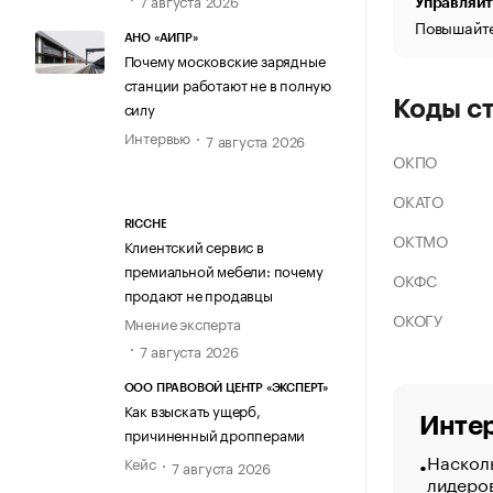
Управляйт
Повышайте
АНО «АИПР»
Почему московские зарядные
станции работают не в полную
Коды с
силу
Интервью
7 августа 2026
ОКПО
ОКАТО
RICCHE
ОКТМО
Клиентский сервис в
премиальной мебели: почему
ОКФС
продают не продавцы
ОКОГУ
Мнение эксперта
7 августа 2026
ООО ПРАВОВОЙ ЦЕНТР «ЭКСПЕРТ»
Как взыскать ущерб,
Интер
причиненный дропперами
Насколь
Кейс
7 августа 2026
лидеро