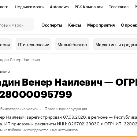
асли
Недвижимость
Autonews
РБК Компании
Телеканал
Р
К Курсы
РБК Life
Тренды
Визионеры
Национальные проекты
Эксперты
Кейсы
Мероприятия
О прое
онный клуб
Исследования
Кредитные рейтинги
Франшизы
Г
терия
IT и технологии
Малый бизнес
Маркетинг и прода
Проверка контрагентов
Политика
Экономика
Бизнес
адин Венер Наилевич
ы
ВЛЕНО
адин Венер Наилевич — ОГ
28000095799
бухгалтерские услуги
Право и юриспруденция
ер Наилевич зарегистрирован 07.09.2020, в регионе — Республика
ва. ИП присвоены реквизиты ИНН: 026702129030 и ОГРНИП: 320
ы из публичных государственных источников.