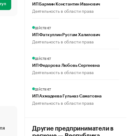
туп
ИП Бармин Константин Иванович
Деятельность в области права
ДЕЙСТВУЕТ
ИП Фаткуллин Рустам Халилович
Деятельность в области права
ДЕЙСТВУЕТ
ИП Федорова Любовь Сергеевна
Деятельность в области права
ДЕЙСТВУЕТ
ИП Ахмадеева Гульназ Саматовна
Деятельность в области права
ля
«От спорта тело стареет иначе». Как живет глава ко
Другие предприниматели в
создавшей GTA