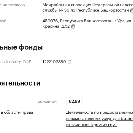
 налогового
Межрайонная инспекция Федеральной налог
службы № 39 по Республике Башкортостан
вой
450076, Республика Башкортостан, г.Уфа, ул
Красина, д.52
ьные фонды
нный номер СФР
1222102889
еятельности
82.99
ОСНОВНОЙ
 в области права
Деятельность по предоставлению
вспомогательных услуг для бизне
включенная в другие гру…