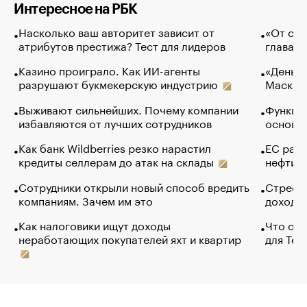
Интересное на РБК
Насколько ваш авторитет зависит от
«От спо
атрибутов престижа? Тест для лидеров
глава к
Казино проиграло. Как ИИ-агенты
«Деньги
разрушают букмекерскую индустрию
Маск в 
Выживают сильнейших. Почему компании
Функции
избавляются от лучших сотрудников
основ э
Как банк Wildberries резко нарастил
ЕС раз
кредиты селлерам до атак на склады
нефти —
Сотрудники открыли новый способ вредить
Стресс 
компаниям. Зачем им это
доходов
Как налоговики ищут доходы
Что обв
неработающих покупателей яхт и квартир
для Tel