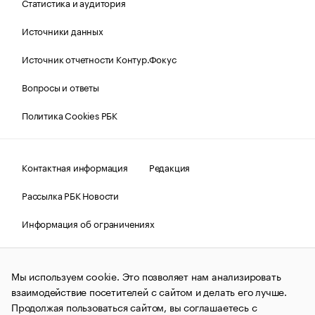
Статистика и аудитория
Источники данных
Источник отчетности Контур.Фокус
Вопросы и ответы
Политика Cookies РБК
Контактная информация
Редакция
Рассылка РБК Новости
Информация об ограничениях
Правовая информация
О соблюдении авторских прав
Мы используем cookie. Это позволяет нам анализировать
© АО «РОСБИЗНЕСКОНСАЛТИНГ»,
1995–2026.
Сообщения
и материалы информационного агентства «РБК»
взаимодействие посетителей с сайтом и делать его лучше.
(зарегистрировано Федеральной службой по надзору в сфере
Продолжая пользоваться сайтом, вы соглашаетесь с
связи, информационных технологий и массовых