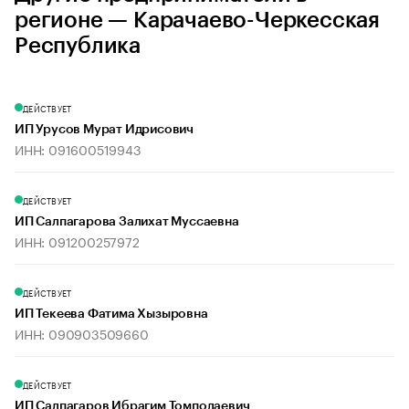
регионе — Карачаево-Черкесская
Республика
ДЕЙСТВУЕТ
ИП Урусов Мурат Идрисович
ИНН: 091600519943
ДЕЙСТВУЕТ
ИП Салпагарова Залихат Муссаевна
ИНН: 091200257972
ДЕЙСТВУЕТ
ИП Текеева Фатима Хызыровна
ИНН: 090903509660
ДЕЙСТВУЕТ
ИП Салпагаров Ибрагим Томполаевич