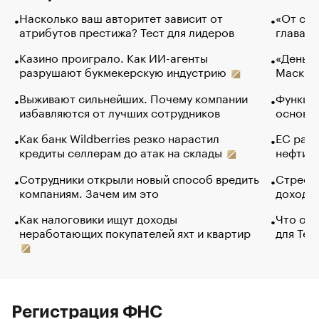
Насколько ваш авторитет зависит от
«От спо
атрибутов престижа? Тест для лидеров
глава к
Казино проиграло. Как ИИ-агенты
«Деньги
разрушают букмекерскую индустрию
Маск в 
Выживают сильнейших. Почему компании
Функции
избавляются от лучших сотрудников
основ э
Как банк Wildberries резко нарастил
ЕС раз
кредиты селлерам до атак на склады
нефти —
Сотрудники открыли новый способ вредить
Стресс 
компаниям. Зачем им это
доходов
Как налоговики ищут доходы
Что обв
неработающих покупателей яхт и квартир
для Tel
Регистрация ФНС