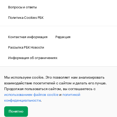
Вопросы и ответы
Политика Cookies РБК
Контактная информация
Редакция
Рассылка РБК Новости
Информация об ограничениях
Правовая информация
О соблюдении авторских прав
Мы используем cookie. Это позволяет нам анализировать
© АО «РОСБИЗНЕСКОНСАЛТИНГ»,
1995–2026.
Сообщения
и материалы информационного агентства «РБК»
взаимодействие посетителей с сайтом и делать его лучше.
(зарегистрировано Федеральной службой по надзору в сфере
Продолжая пользоваться сайтом, вы соглашаетесь с
связи, информационных технологий и массовых
использованием файлов cookie
и
политикой
коммуникаций (Роскомнадзор) 09.12.2015 за номером ИА
№ФС77-63848) сопровождаются пометкой «РБК». Отдельные
конфиденциальности
.
публикации могут содержать информацию,
не предназначенную для пользователей
до 18 лет.
companycardsfeedback@rbc.ru
Понятно