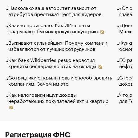
Насколько ваш авторитет зависит от
«От спо
атрибутов престижа? Тест для лидеров
глава к
Казино проиграло. Как ИИ-агенты
«Деньги
разрушают букмекерскую индустрию
Маск в 
Выживают сильнейших. Почему компании
Функции
избавляются от лучших сотрудников
основ э
Как банк Wildberries резко нарастил
ЕС раз
кредиты селлерам до атак на склады
нефти —
Сотрудники открыли новый способ вредить
Стресс 
компаниям. Зачем им это
доходов
Как налоговики ищут доходы
Что обв
неработающих покупателей яхт и квартир
для Tel
Регистрация ФНС