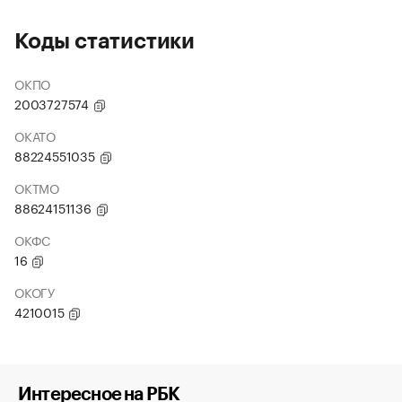
Коды статистики
ОКПО
2003727574
ОКАТО
88224551035
ОКТМО
88624151136
ОКФС
16
ОКОГУ
4210015
Интересное на РБК