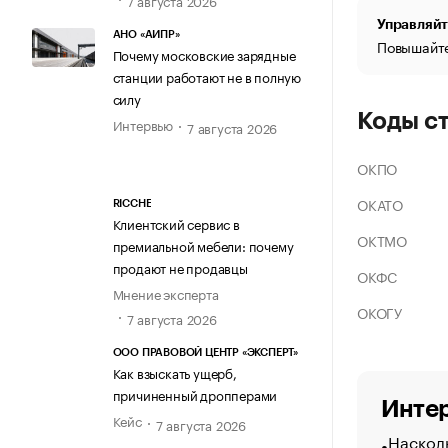
Управляйт
АНО «АИПР»
Повышайте
Почему московские зарядные
станции работают не в полную
силу
Коды с
Интервью
7 августа 2026
ОКПО
ОКАТО
RICCHE
Клиентский сервис в
ОКТМО
премиальной мебели: почему
продают не продавцы
ОКФС
Мнение эксперта
ОКОГУ
7 августа 2026
ООО ПРАВОВОЙ ЦЕНТР «ЭКСПЕРТ»
Как взыскать ущерб,
причиненный дропперами
Интер
Кейс
7 августа 2026
Насколь