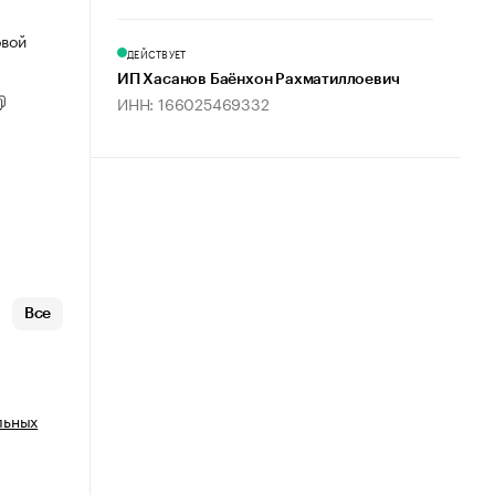
овой
ДЕЙСТВУЕТ
ИП Хасанов Баёнхон Рахматиллоевич
ИНН: 166025469332
Все
льных