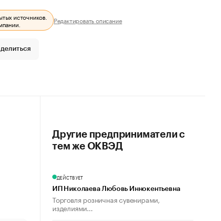
ытых источников.
Редактировать описание
мпании.
делиться
Другие предприниматели с
тем же ОКВЭД
ДЕЙСТВУЕТ
ИП Николаева Любовь Иннокентьевна
Торговля розничная сувенирами,
изделиями...