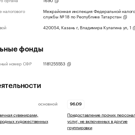
го органа
1690
 налогового
Межрайонная инспекция Федеральной налог
службы № 18 по Республике Татарстан
вой
420054, Казань г, Владимира Кулагина ул, 1
ьные фонды
нный номер СФР
1181255553
еятельности
96.09
ОСНОВНОЙ
ничная сувенирами,
Предоставление прочих персона
ародных художественных
услуг, не включенных в другие
группировки