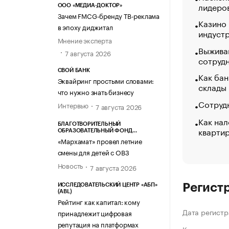
лидеро
ООО «МЕДИА-ДОКТОР»
Зачем FMCG-бренду ТВ-реклама
Казино
в эпоху диджитал
индуст
Мнение эксперта
Выжива
7 августа 2026
сотруд
СВОЙ БАНК
Как бан
Эквайринг простыми словами:
склады
что нужно знать бизнесу
Сотрудн
Интервью
7 августа 2026
Как нал
БЛАГОТВОРИТЕЛЬНЫЙ
кварти
ОБРАЗОВАТЕЛЬНЫЙ ФОНД
«МАРХАМАТ»
«Мархамат» провел летние
смены для детей с ОВЗ
Новость
7 августа 2026
Регист
ИССЛЕДОВАТЕЛЬСКИЙ ЦЕНТР «АБП»
(ABL)
Рейтинг как капитал: кому
Дата регистр
принадлежит цифровая
репутация на платформах