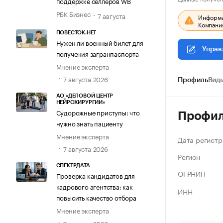
поддержке селлеров WB
РБК Бизнес
7 августа
Информац
Компания
ПОВЕСТОК.НЕТ
Нужен ли военный билет для
Управ
получения загранпаспорта
Мнение эксперта
7 августа 2026
Профиль
Виды
АО «ДЕЛОВОЙ ЦЕНТР
НЕЙРОХИРУРГИИ»
Судорожные приступы: что
Профи
нужно знать пациенту
Мнение эксперта
Дата регистр
7 августа 2026
Регион
СПЕКТРДАТА
ОГРНИП
Проверка кандидатов для
кадрового агентства: как
ИНН
повысить качество отбора
Мнение эксперта
7 августа 2026