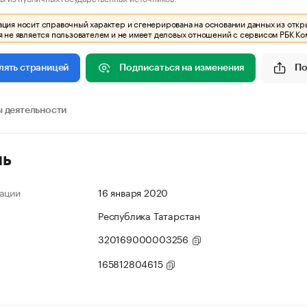
ия носит справочный характер и сгенерирована на основании данных из откр
 не является пользователем и не имеет деловых отношений с сервисом РБК Ко
Подписаться на изменения
По
лять страницей
 деятельности
ль
ации
16 января 2020
Республика Татарстан
320169000003256
165812804615