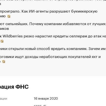
в
 проиграло. Как ИИ-агенты разрушают букмекерскую
рию
ют сильнейших. Почему компании избавляются от лучших
ников
к Wildberries резко нарастил кредиты селлерам до атак н
ики открыли новый способ вредить компаниям. Зачем им
оговики ищут доходы неработающих покупателей яхт и
р
рация ФНС
ации
16 января 2020