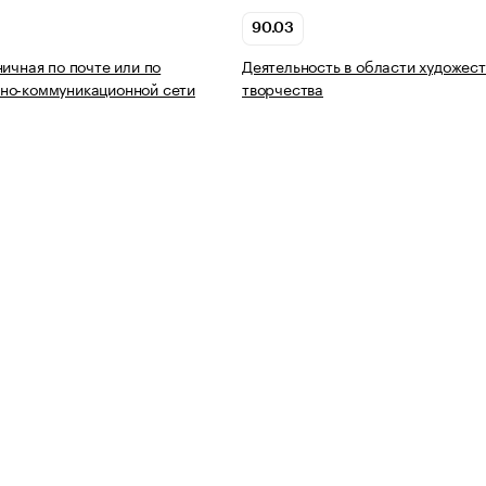
90.03
ничная по почте или по
Деятельность в области художес
но-коммуникационной сети
творчества