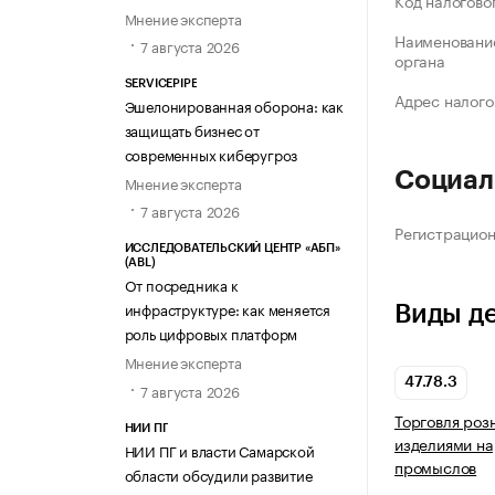
Код налогово
Мнение эксперта
Наименование
7 августа 2026
органа
SERVICEPIPE
Адрес налого
Эшелонированная оборона: как
защищать бизнес от
современных киберугроз
Социал
Мнение эксперта
7 августа 2026
Регистрацио
ИССЛЕДОВАТЕЛЬСКИЙ ЦЕНТР «АБП»
(ABL)
От посредника к
инфраструктуре: как меняется
Виды д
роль цифровых платформ
Мнение эксперта
47.78.3
7 августа 2026
Торговля роз
НИИ ПГ
изделиями н
НИИ ПГ и власти Самарской
промыслов
области обсудили развитие