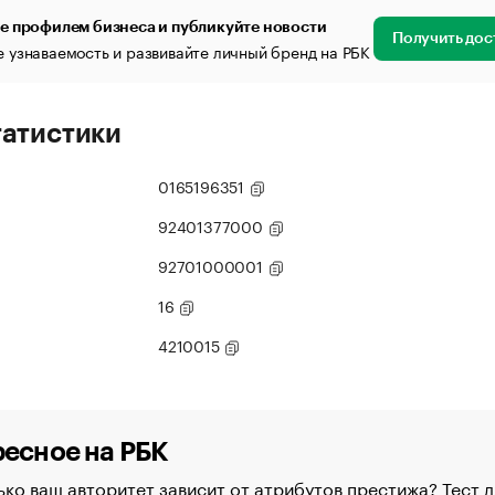
е профилем бизнеса и публикуйте новости
Получить дос
 узнаваемость и развивайте личный бренд на РБК
татистики
0165196351
92401377000
92701000001
16
4210015
есное на РБК
ко ваш авторитет зависит от атрибутов престижа? Тест д