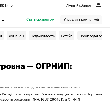
...
БК Вино
Личный кабинет
Стать экспертом
Управлять компанией
кте
азета
жи
Финансы
Недвижимость
Ретейл
Производство
уровна — ОГРНИП:
вая электронным оборудованием и его запасными частями
Республика Татарстан. Основной вид деятельности: Торговля
исвоены реквизиты ИНН: 165812804615 и ОГРНИП: