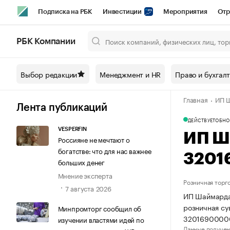
Подписка на РБК
Инвестиции
Мероприятия
Отр
Спорт
Школа управления РБК
РБК Образование
РБ
РБК Компании
Город
Стиль
Крипто
РБК Бизнес-среда
Дискусси
Выбор редакции
Менеджмент и HR
Право и бухгал
Спецпроекты СПб
Конференции СПб
Спецпроекты
Главная
ИП Ш
Технологии и медиа
Финансы
Рынок наличной валют
Лента публикаций
ДЕЙСТВУЕТ
ОБНО
VESPERFIN
ИП Ш
Россияне не мечтают о
богатстве: что для нас важнее
3201
больших денег
Мнение эксперта
Розничная торг
7 августа 2026
ИП Шаймардан
розничная су
Минпромторг сообщил об
3201690000
изучении властями идей по
Данные получен