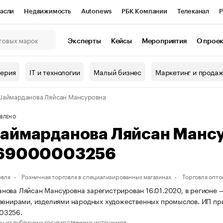
асли
Недвижимость
Autonews
РБК Компании
Телеканал
Р
К Курсы
РБК Life
Тренды
Визионеры
Национальные проекты
Эксперты
Кейсы
Мероприятия
О прое
онный клуб
Исследования
Кредитные рейтинги
Франшизы
Г
терия
IT и технологии
Малый бизнес
Маркетинг и прода
Проверка контрагентов
Политика
Экономика
Бизнес
аймарданова Ляйсан Мансуровна
ы
ВЛЕНО
аймарданова Ляйсан Манс
69000003256
овля
Розничная торговля в специализированных магазинах
Торговля опто
ова Ляйсан Мансуровна зарегистрирован 16.01.2020, в регионе — 
венирами, изделиями народных художественных промыслов. ИП пр
03256.
ы из публичных государственных источников.