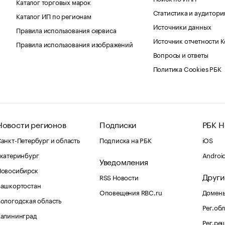
Каталог торговых марок
Статистика и аудитори
Каталог ИП по регионам
Источники данных
Правила использования сервиса
Источник отчетности 
Правила использования изображений
Вопросы и ответы
Политика Cookies РБК
Новости регионов
Подписки
РБК Н
анкт-Петербург и область
Подписка на РБК
iOS
катеринбург
Androi
Уведомления
Новосибирск
Други
RSS Новости
Башкортостан
Оповещения RBC.ru
Домены
ологодская область
Рег.об
Калининград
Рег.ре