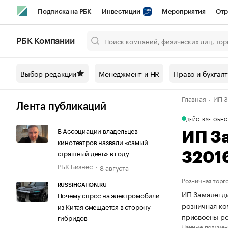
Подписка на РБК
Инвестиции
Мероприятия
Отр
Спорт
Школа управления РБК
РБК Образование
РБ
РБК Компании
Город
Стиль
Крипто
РБК Бизнес-среда
Дискусси
Выбор редакции
Менеджмент и HR
Право и бухгал
Спецпроекты СПб
Конференции СПб
Спецпроекты
Главная
ИП З
Технологии и медиа
Финансы
Рынок наличной валют
Лента публикаций
ДЕЙСТВУЕТ
ОБНО
В Ассоциации владельцев
ИП З
кинотеатров назвали «самый
страшный день» в году
3201
РБК Бизнес
8 августа
Розничная торг
RUSSIFICATION.RU
ИП Замалетди
Почему спрос на электромобили
розничная ко
из Китая смещается в сторону
присвоены р
гибридов
Данные получен