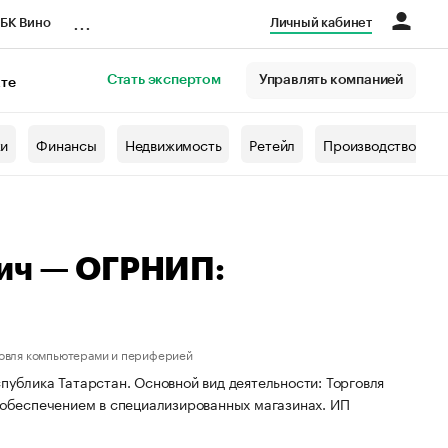
...
БК Вино
Личный кабинет
Стать экспертом
Управлять компанией
кте
азета
жи
Финансы
Недвижимость
Ретейл
Производство
вич — ОГРНИП:
говля компьютерами и периферией
публика Татарстан. Основной вид деятельности: Торговля
обеспечением в специализированных магазинах. ИП