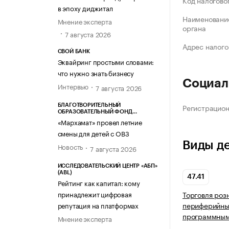
Код налогово
в эпоху диджитал
Наименование
Мнение эксперта
органа
7 августа 2026
Адрес налого
СВОЙ БАНК
Эквайринг простыми словами:
что нужно знать бизнесу
Социал
Интервью
7 августа 2026
Регистрацио
БЛАГОТВОРИТЕЛЬНЫЙ
ОБРАЗОВАТЕЛЬНЫЙ ФОНД
«МАРХАМАТ»
«Мархамат» провел летние
смены для детей с ОВЗ
Виды д
Новость
7 августа 2026
ИССЛЕДОВАТЕЛЬСКИЙ ЦЕНТР «АБП»
(ABL)
47.41
Рейтинг как капитал: кому
принадлежит цифровая
Торговля роз
периферийным
репутация на платформах
программным
Мнение эксперта