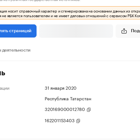
ия носит справочный характер и сгенерирована на основании данных из откр
 не является пользователем и не имеет деловых отношений с сервисом РБК Ко
Под
лять страницей
 деятельности
ль
ации
31 января 2020
Республика Татарстан
320169000012780
162201153403