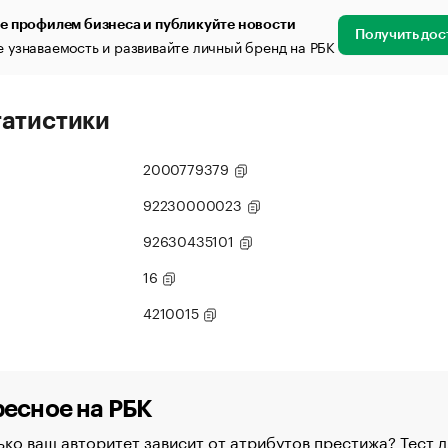
е профилем бизнеса и публикуйте новости
Получить дос
 узнаваемость и развивайте личный бренд на РБК
татистики
2000779379
92230000023
92630435101
16
4210015
есное на РБК
ко ваш авторитет зависит от атрибутов престижа? Тест д