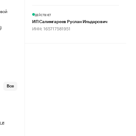
овой
ДЕЙСТВУЕТ
ИП Салимгареев Руслан Ильдарович
ИНН: 165717581951
Все
 и