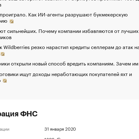
в
 проиграло. Как ИИ-агенты разрушают букмекерскую
рию
ют сильнейших. Почему компании избавляются от лучших
ников
к Wildberries резко нарастил кредиты селлерам до атак н
ики открыли новый способ вредить компаниям. Зачем им
оговики ищут доходы неработающих покупателей яхт и
р
рация ФНС
ации
31 января 2020