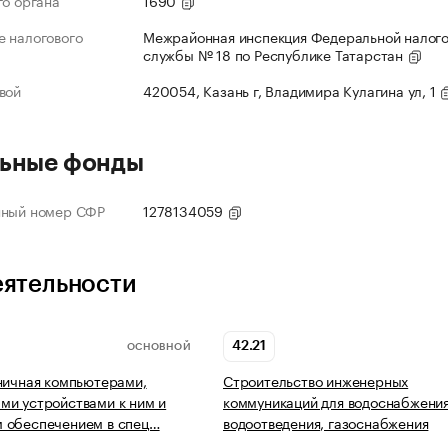
го органа
1690
 налогового
Межрайонная инспекция Федеральной налог
службы № 18 по Республике Татарстан
вой
420054, Казань г, Владимира Кулагина ул, 1
ьные фонды
нный номер СФР
1278134059
еятельности
42.21
ОСНОВНОЙ
ничная компьютерами,
Строительство инженерных
и устройствами к ним и
коммуникаций для водоснабжения
 обеспечением в спец…
водоотведения, газоснабжения