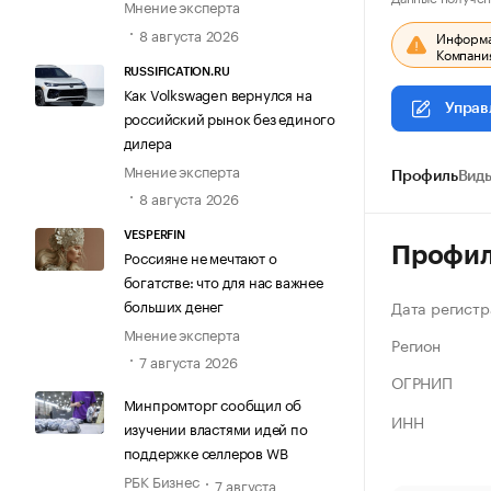
Мнение эксперта
8 августа 2026
Информац
Компания
RUSSIFICATION.RU
Как Volkswagen вернулся на
Управ
российский рынок без единого
дилера
Мнение эксперта
Профиль
Виды
8 августа 2026
VESPERFIN
Профи
Россияне не мечтают о
богатстве: что для нас важнее
больших денег
Дата регистр
Мнение эксперта
Регион
7 августа 2026
ОГРНИП
Минпромторг сообщил об
ИНН
изучении властями идей по
поддержке селлеров WB
РБК Бизнес
7 августа