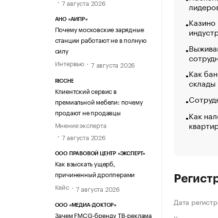
7 августа 2026
лидеро
Казино
АНО «АИПР»
Почему московские зарядные
индуст
станции работают не в полную
Выжива
силу
сотруд
Интервью
7 августа 2026
Как бан
склады
RICCHE
Клиентский сервис в
Сотрудн
премиальной мебели: почему
продают не продавцы
Как нал
кварти
Мнение эксперта
7 августа 2026
ООО ПРАВОВОЙ ЦЕНТР «ЭКСПЕРТ»
Как взыскать ущерб,
причиненный дропперами
Регист
Кейс
7 августа 2026
Дата регистр
ООО «МЕДИА-ДОКТОР»
Зачем FMCG-бренду ТВ-реклама