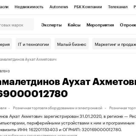
асли
Недвижимость
Autonews
РБК Компании
Телеканал
Р
К Курсы
РБК Life
Тренды
Визионеры
Национальные проекты
Эксперты
Кейсы
Мероприятия
О прое
онный клуб
Исследования
Кредитные рейтинги
Франшизы
Г
терия
IT и технологии
Малый бизнес
Маркетинг и прода
Проверка контрагентов
Политика
Экономика
Бизнес
амалетдинов Аухат Ахметович
ы
ВЛЕНО
амалетдинов Аухат Ахмето
69000012780
овля
Розничная торговля оборудованием и электроникой
Розничная тор
нов Аухат Ахметович зарегистрирован 31.01.2020, в регионе — Рес
мпьютерами, периферийными устройствами к ним и программным 
еквизиты ИНН: 162201153403 и ОГРНИП: 320169000012780.
ы из публичных государственных источников.