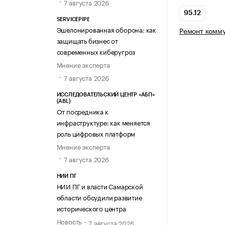
7 августа 2026
95.12
SERVICEPIPE
Эшелонированная оборона: как
Ремонт комму
защищать бизнес от
современных киберугроз
Мнение эксперта
7 августа 2026
ИССЛЕДОВАТЕЛЬСКИЙ ЦЕНТР «АБП»
(ABL)
От посредника к
инфраструктуре: как меняется
роль цифровых платформ
Мнение эксперта
7 августа 2026
НИИ ПГ
НИИ ПГ и власти Самарской
области обсудили развитие
исторического центра
Новость
7 августа 2026