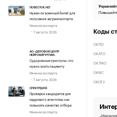
Управляйт
ПОВЕСТОК.НЕТ
Повышайте
Нужен ли военный билет для
получения загранпаспорта
Мнение эксперта
Коды с
7 августа 2026
ОКПО
АО «ДЕЛОВОЙ ЦЕНТР
ОКАТО
НЕЙРОХИРУРГИИ»
Судорожные приступы: что
ОКТМО
нужно знать пациенту
ОКФС
Мнение эксперта
7 августа 2026
ОКОГУ
СПЕКТРДАТА
Проверка кандидатов для
кадрового агентства: как
повысить качество отбора
Интер
Мнение эксперта
Насколь