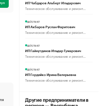
туп
ИП Чабдаров Альберт Ильдарович
Техническое обслуживание и ремонт...
ДЕЙСТВУЕТ
ИП Акбаров Руслан Фаритович
Техническое обслуживание и ремонт...
ДЕЙСТВУЕТ
ИП Гайнутдинов Ильдар Гумарович
Техническое обслуживание и ремонт...
ДЕЙСТВУЕТ
ИП Гордейко Ирина Валерьевна
Техническое обслуживание и ремонт...
ля
«От спорта тело стареет иначе». Как живет глава ко
Другие предприниматели в
создавшей GTA