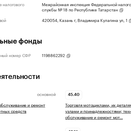
 налогового
Межрайонная инспекция Федеральной налог
службы № 18 по Республике Татарстан
вой
420054, Казань г, Владимира Кулагина ул, 1
ьные фонды
нный номер СФР
1198862292
еятельности
45.40
ОСНОВНОЙ
обслуживание и ремонт
Торговля мотоциклами, их деталя
тных средств
узлами и принадлежностями; тех
обслуживание и ремонт мот…