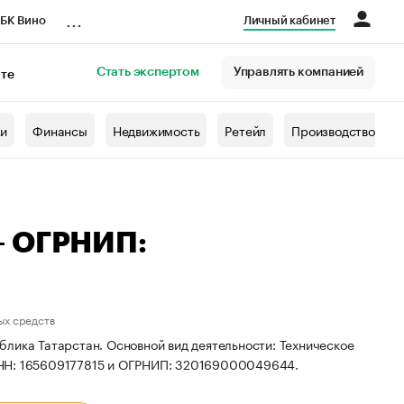
...
БК Вино
Личный кабинет
Стать экспертом
Управлять компанией
кте
азета
жи
Финансы
Недвижимость
Ретейл
Производство
— ОГРНИП:
ых средств
лика Татарстан. Основной вид деятельности: Техническое
ИНН: 165609177815 и ОГРНИП: 320169000049644.