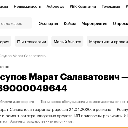
асли
Недвижимость
Autonews
РБК Компании
Телеканал
Р
К Курсы
РБК Life
Тренды
Визионеры
Национальные проекты
Эксперты
Кейсы
Мероприятия
О прое
онный клуб
Исследования
Кредитные рейтинги
Франшизы
Г
терия
IT и технологии
Малый бизнес
Маркетинг и прода
Проверка контрагентов
Политика
Экономика
Бизнес
супов Марат Салаватович
ы
ВЛЕНО
супов Марат Салаватович 
69000049644
обилями и автосервис
Техническое обслуживание и ремонт автотранспортн
рат Салаватович зарегистрирован 24.04.2020, в регионе — Респуб
 и ремонт автотранспортных средств. ИП присвоены реквизиты 
ы из публичных государственных источников.