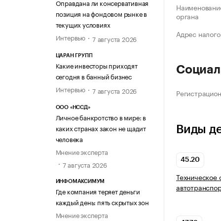
Оправдана ли консервативная
Наименование
позиция на фондовом рынке в
органа
текущих условиях
Адрес налого
Интервью
7 августа 2026
ЦАРАН ГРУПП
Какие инвесторы приходят
Социал
сегодня в банный бизнес
Интервью
7 августа 2026
Регистрацио
ООО «НССД»
Личное банкротство в мире: в
каких странах закон не щадит
Виды д
человека
Мнение эксперта
45.20
7 августа 2026
Техническое 
ИНФОМАКСИМУМ
автотранспор
Где компания теряет деньги
каждый день: пять скрытых зон
Мнение эксперта