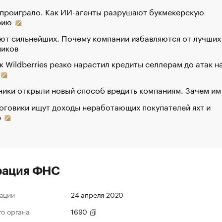
 проиграло. Как ИИ-агенты разрушают букмекерскую
рию
ют сильнейших. Почему компании избавляются от лучших
ников
к Wildberries резко нарастил кредиты селлерам до атак н
ики открыли новый способ вредить компаниям. Зачем им
оговики ищут доходы неработающих покупателей яхт и
р
рация ФНС
ации
24 апреля 2020
го органа
1690