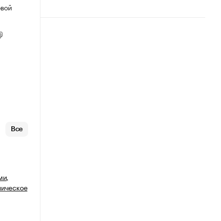
овой
Все
ми,
ническое