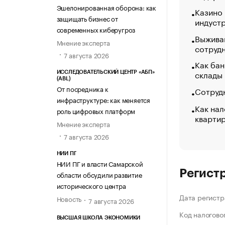
Эшелонированная оборона: как
Казино
защищать бизнес от
индуст
современных киберугроз
Выжива
Мнение эксперта
сотруд
7 августа 2026
Как бан
склады
ИССЛЕДОВАТЕЛЬСКИЙ ЦЕНТР «АБП»
(ABL)
От посредника к
Сотрудн
инфраструктуре: как меняется
Как нал
роль цифровых платформ
кварти
Мнение эксперта
7 августа 2026
НИИ ПГ
НИИ ПГ и власти Самарской
Регист
области обсудили развитие
исторического центра
Дата регистр
Новость
7 августа 2026
Код налогово
ВЫСШАЯ ШКОЛА ЭКОНОМИКИ