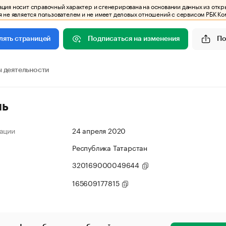
ия носит справочный характер и сгенерирована на основании данных из откр
 не является пользователем и не имеет деловых отношений с сервисом РБК Ко
Подписаться на изменения
По
лять страницей
 деятельности
ль
ации
24 апреля 2020
Республика Татарстан
320169000049644
165609177815