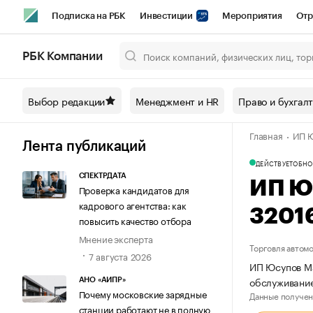
Подписка на РБК
Инвестиции
Мероприятия
Отр
Спорт
Школа управления РБК
РБК Образование
РБ
РБК Компании
Город
Стиль
Крипто
РБК Бизнес-среда
Дискусси
Выбор редакции
Менеджмент и HR
Право и бухгал
Спецпроекты СПб
Конференции СПб
Спецпроекты
Главная
ИП Ю
Технологии и медиа
Финансы
Рынок наличной валют
Лента публикаций
ДЕЙСТВУЕТ
ОБНО
СПЕКТРДАТА
ИП Ю
Проверка кандидатов для
кадрового агентства: как
3201
повысить качество отбора
Мнение эксперта
Торговля автом
7 августа 2026
ИП Юсупов Ма
обслуживание
АНО «АИПР»
Почему московские зарядные
Данные получен
станции работают не в полную