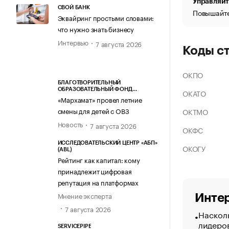
Управляйт
СВОЙ БАНК
Повышайте
Эквайринг простыми словами:
что нужно знать бизнесу
Интервью
7 августа 2026
Коды с
ОКПО
БЛАГОТВОРИТЕЛЬНЫЙ
ОБРАЗОВАТЕЛЬНЫЙ ФОНД
ОКАТО
«МАРХАМАТ»
«Мархамат» провел летние
смены для детей с ОВЗ
ОКТМО
Новость
7 августа 2026
ОКФС
ИССЛЕДОВАТЕЛЬСКИЙ ЦЕНТР «АБП»
ОКОГУ
(ABL)
Рейтинг как капитал: кому
принадлежит цифровая
репутация на платформах
Мнение эксперта
Интер
7 августа 2026
Насколь
лидеро
SERVICEPIPE