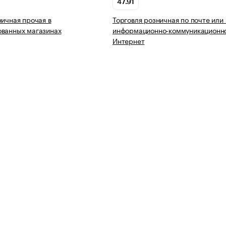
47.91
ничная прочая в
Торговля розничная по почте или
ованных магазинах
информационно-коммуникационно
Интернет