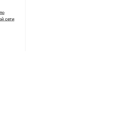
 по
й сети