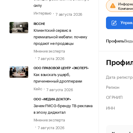
Информац
силу
Компания
Интервью
7 августа 2026
Управ
RICCHE
Клиентский сервис в
премиальной мебели: почему
Профиль
Виды
продают не продавцы
Мнение эксперта
7 августа 2026
Профи
ООО ПРАВОВОЙ ЦЕНТР «ЭКСПЕРТ»
Как взыскать ущерб,
Дата регистр
причиненный дропперами
Регион
Кейс
7 августа 2026
ОГРНИП
ООО «МЕДИА-ДОКТОР»
Зачем FMCG-бренду ТВ-реклама
ИНН
в эпоху диджитал
Мнение эксперта
7 августа 2026