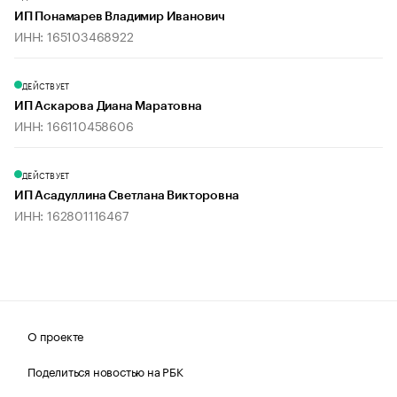
ИП Понамарев Владимир Иванович
ИНН: 165103468922
ДЕЙСТВУЕТ
ИП Аскарова Диана Маратовна
ИНН: 166110458606
ДЕЙСТВУЕТ
ИП Асадуллина Светлана Викторовна
ИНН: 162801116467
О проекте
Поделиться новостью на РБК