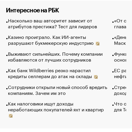
Интересное на РБК
Насколько ваш авторитет зависит от
«От спо
атрибутов престижа? Тест для лидеров
глава к
Казино проиграло. Как ИИ-агенты
«Деньги
разрушают букмекерскую индустрию
Маск в 
Выживают сильнейших. Почему компании
Функции
избавляются от лучших сотрудников
основ э
Как банк Wildberries резко нарастил
ЕС раз
кредиты селлерам до атак на склады
нефти —
Сотрудники открыли новый способ вредить
Стресс 
компаниям. Зачем им это
доходов
Как налоговики ищут доходы
Что обв
неработающих покупателей яхт и квартир
для Tel