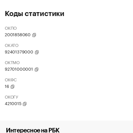
Коды статистики
ОКПО
2001858060
ОКАТО
92401379000
ОКТМО
92701000001
ОКФС
16
ОКОГУ
4210015
Интересное на РБК