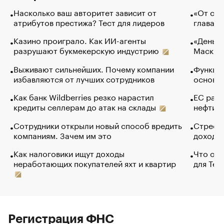
Насколько ваш авторитет зависит от
«От спо
атрибутов престижа? Тест для лидеров
глава к
Казино проиграло. Как ИИ-агенты
«Деньги
разрушают букмекерскую индустрию
Маск в 
Выживают сильнейших. Почему компании
Функции
избавляются от лучших сотрудников
основ э
Как банк Wildberries резко нарастил
ЕС раз
кредиты селлерам до атак на склады
нефти —
Сотрудники открыли новый способ вредить
Стресс 
компаниям. Зачем им это
доходов
Как налоговики ищут доходы
Что обв
неработающих покупателей яхт и квартир
для Tel
Регистрация ФНС