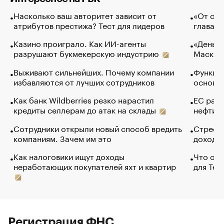
Насколько ваш авторитет зависит от
«От спо
атрибутов престижа? Тест для лидеров
глава к
Казино проиграло. Как ИИ-агенты
«Деньги
разрушают букмекерскую индустрию
Маск в 
Выживают сильнейших. Почему компании
Функции
избавляются от лучших сотрудников
основ э
Как банк Wildberries резко нарастил
ЕС раз
кредиты селлерам до атак на склады
нефти —
Сотрудники открыли новый способ вредить
Стресс 
компаниям. Зачем им это
доходов
Как налоговики ищут доходы
Что обв
неработающих покупателей яхт и квартир
для Tel
Регистрация ФНС