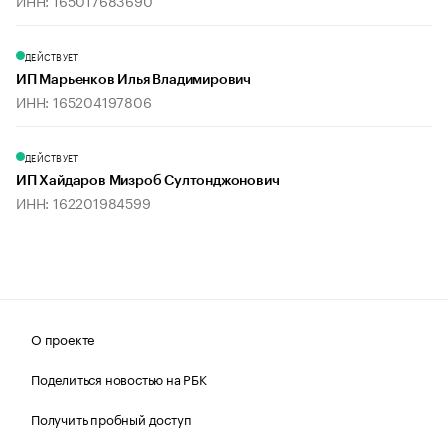
ИНН: 165017683690
ДЕЙСТВУЕТ
ИП Марьенков Илья Владимирович
ИНН: 165204197806
ДЕЙСТВУЕТ
ИП Хайдаров Мизроб Султонджонович
ИНН: 162201984599
О проекте
Поделиться новостью на РБК
Получить пробный доступ