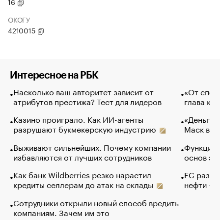
16
ОКОГУ
4210015
Интересное на РБК
Насколько ваш авторитет зависит от
«От спор
атрибутов престижа? Тест для лидеров
глава ко
Казино проиграло. Как ИИ-агенты
«Деньги б
разрушают букмекерскую индустрию
Маск в и
Выживают сильнейших. Почему компании
Функции 
избавляются от лучших сотрудников
основ эф
Как банк Wildberries резко нарастил
ЕС разре
кредиты селлерам до атак на склады
нефти — 
Сотрудники открыли новый способ вредить
компаниям. Зачем им это