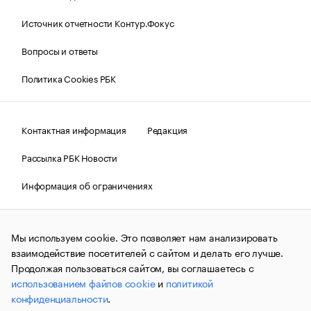
Источник отчетности Контур.Фокус
Вопросы и ответы
Политика Cookies РБК
Контактная информация
Редакция
Рассылка РБК Новости
Информация об ограничениях
Правовая информация
О соблюдении авторских прав
Мы используем cookie. Это позволяет нам анализировать
© АО «РОСБИЗНЕСКОНСАЛТИНГ»,
1995–2026.
Сообщения
и материалы информационного агентства «РБК»
взаимодействие посетителей с сайтом и делать его лучше.
(зарегистрировано Федеральной службой по надзору в сфере
Продолжая пользоваться сайтом, вы соглашаетесь с
связи, информационных технологий и массовых
использованием файлов cookie
и
политикой
коммуникаций (Роскомнадзор) 09.12.2015 за номером ИА
№ФС77-63848) сопровождаются пометкой «РБК». Отдельные
конфиденциальности
.
публикации могут содержать информацию,