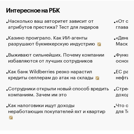
Интересное на РБК
Насколько ваш авторитет зависит от
«От спо
атрибутов престижа? Тест для лидеров
глава к
Казино проиграло. Как ИИ-агенты
«Деньги
разрушают букмекерскую индустрию
Маск в 
Выживают сильнейших. Почему компании
Функции
избавляются от лучших сотрудников
основ э
Как банк Wildberries резко нарастил
ЕС раз
кредиты селлерам до атак на склады
нефти —
Сотрудники открыли новый способ вредить
Стресс 
компаниям. Зачем им это
доходов
Как налоговики ищут доходы
Что обв
неработающих покупателей яхт и квартир
для Tel