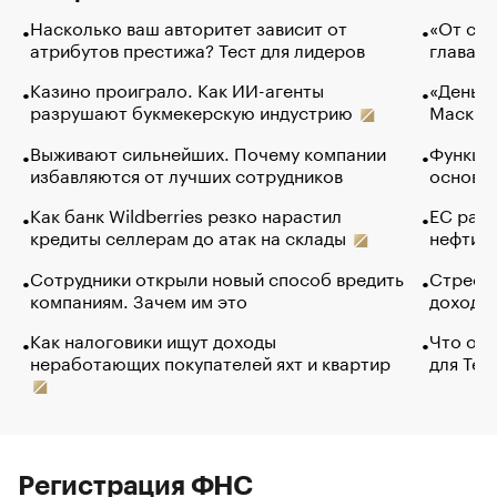
Насколько ваш авторитет зависит от
«От спо
атрибутов престижа? Тест для лидеров
глава к
Казино проиграло. Как ИИ-агенты
«Деньги
разрушают букмекерскую индустрию
Маск в 
Выживают сильнейших. Почему компании
Функции
избавляются от лучших сотрудников
основ э
Как банк Wildberries резко нарастил
ЕС раз
кредиты селлерам до атак на склады
нефти —
Сотрудники открыли новый способ вредить
Стресс 
компаниям. Зачем им это
доходов
Как налоговики ищут доходы
Что обв
неработающих покупателей яхт и квартир
для Tel
Регистрация ФНС