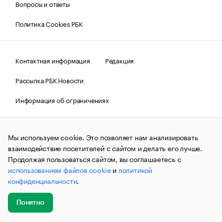
Вопросы и ответы
Политика Cookies РБК
Контактная информация
Редакция
Рассылка РБК Новости
Информация об ограничениях
Правовая информация
О соблюдении авторских прав
Мы используем cookie. Это позволяет нам анализировать
© АО «РОСБИЗНЕСКОНСАЛТИНГ»,
1995–2026.
Сообщения
и материалы информационного агентства «РБК»
взаимодействие посетителей с сайтом и делать его лучше.
(зарегистрировано Федеральной службой по надзору в сфере
Продолжая пользоваться сайтом, вы соглашаетесь с
связи, информационных технологий и массовых
использованием файлов cookie
и
политикой
коммуникаций (Роскомнадзор) 09.12.2015 за номером ИА
№ФС77-63848) сопровождаются пометкой «РБК». Отдельные
конфиденциальности
.
публикации могут содержать информацию,
не предназначенную для пользователей
до 18 лет.
companycardsfeedback@rbc.ru
Понятно
Добавить
Главное
Эксперты
Кейсы
Мероприятия