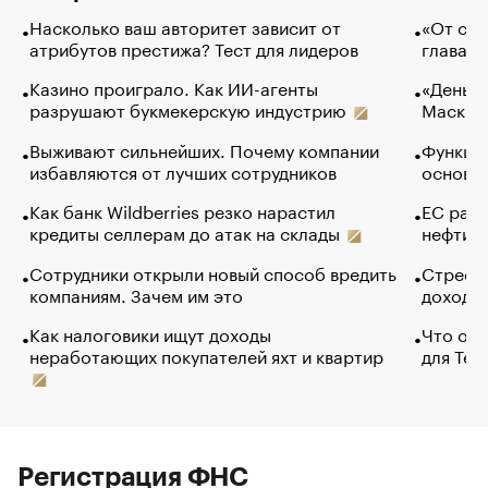
Насколько ваш авторитет зависит от
«От спо
атрибутов престижа? Тест для лидеров
глава к
Казино проиграло. Как ИИ-агенты
«Деньги
разрушают букмекерскую индустрию
Маск в 
Выживают сильнейших. Почему компании
Функции
избавляются от лучших сотрудников
основ э
Как банк Wildberries резко нарастил
ЕС раз
кредиты селлерам до атак на склады
нефти —
Сотрудники открыли новый способ вредить
Стресс 
компаниям. Зачем им это
доходов
Как налоговики ищут доходы
Что обв
неработающих покупателей яхт и квартир
для Tel
Регистрация ФНС