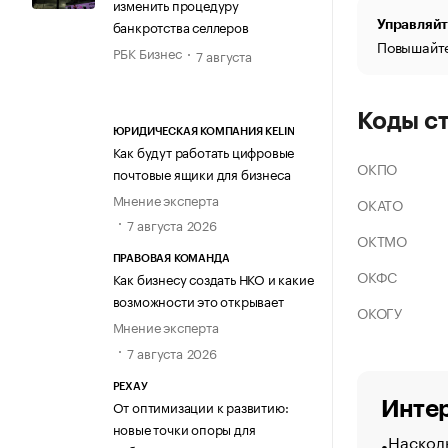
изменить процедуру
банкротства селлеров
Управляйт
Повышайте
РБК Бизнес
7 августа
Коды с
ЮРИДИЧЕСКАЯ КОМПАНИЯ KELIN
Как будут работать цифровые
ОКПО
почтовые ящики для бизнеса
Мнение эксперта
ОКАТО
7 августа 2026
ОКТМО
ПРАВОВАЯ КОМАНДА
ОКФС
Как бизнесу создать НКО и какие
возможности это открывает
ОКОГУ
Мнение эксперта
7 августа 2026
РЕХАУ
От оптимизации к развитию:
Интер
новые точки опоры для
Насколь