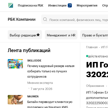
Подписка на РБК
Инвестиции
Мероприятия
Отр
Спорт
Школа управления РБК
РБК Образование
РБ
РБК Компании
Город
Стиль
Крипто
РБК Бизнес-среда
Дискусси
Выбор редакции
Менеджмент и HR
Право и бухгал
Спецпроекты СПб
Конференции СПб
Спецпроекты
Главная
ИП Г
Технологии и медиа
Финансы
Рынок наличной валют
Лента публикаций
ДЕЙСТВУЕТ
ОБНО
SKILLCODE
ИП Г
Почему кадровый резерв нельзя
собирать только из лучших
3202
сотрудников
Мнение эксперта
Образование
7 августа 2026
ИП Гофман Ел
дополнительн
NAUMEN
Билайн переводит клиентскую
32022250003
поддержку на Naumen KMS
Данные получен