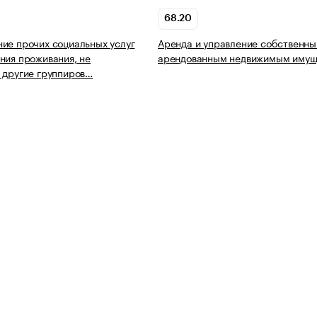
68.20
ие прочих социальных услуг
Аренда и управление собственны
ния проживания, не
арендованным недвижимым имущ
 другие группиров…