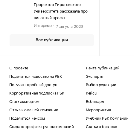
(ПИРОГОВСКИЙ УНИВЕРСИТЕТ)
Проректор Пироговского
Университета рассказала про
пилотный проект
Интервью
7 августа 2026
Все публикации
О проекте
Лента публикаций
Поделиться новостью на РБК
Эксперты
Получить пробный доступ
Выбор редакции
Корпоративная подписка РБК
Кейсы
Стать экспертом
Вебинары
Отзывы о вашей компании
Мероприятия
Поделиться кейсом
Учебник РБК Компании
Создать профиль группы компаний
Статьи о бизнесе