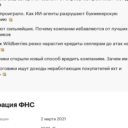
в
 проиграло. Как ИИ-агенты разрушают букмекерскую
рию
ют сильнейших. Почему компании избавляются от лучших
ников
к Wildberries резко нарастил кредиты селлерам до атак н
ики открыли новый способ вредить компаниям. Зачем им
оговики ищут доходы неработающих покупателей яхт и
р
рация ФНС
ации
2 марта 2021