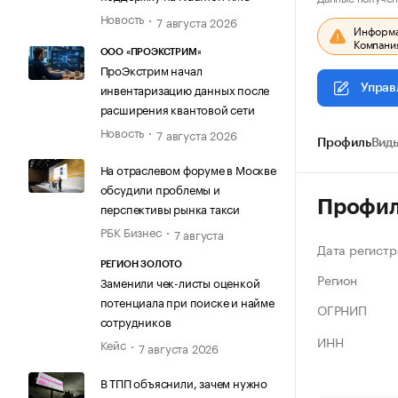
Новость
7 августа 2026
Информац
Компания
ООО «ПРОЭКСТРИМ»
ПроЭкстрим начал
инвентаризацию данных после
Управ
расширения квантовой сети
Новость
7 августа 2026
Профиль
Виды
На отраслевом форуме в Москве
обсудили проблемы и
Профи
перспективы рынка такси
РБК Бизнес
7 августа
Дата регистр
РЕГИОН ЗОЛОТО
Регион
Заменили чек-листы оценкой
потенциала при поиске и найме
ОГРНИП
сотрудников
ИНН
Кейс
7 августа 2026
В ТПП объяснили, зачем нужно