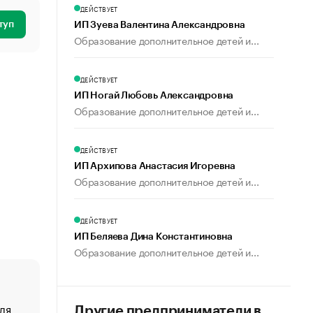
ДЕЙСТВУЕТ
туп
ИП Зуева Валентина Александровна
Образование дополнительное детей и...
ДЕЙСТВУЕТ
ИП Ногай Любовь Александровна
Образование дополнительное детей и...
ДЕЙСТВУЕТ
ИП Архипова Анастасия Игоревна
Образование дополнительное детей и...
ДЕЙСТВУЕТ
ИП Беляева Дина Константиновна
Образование дополнительное детей и...
ля
«От спорта тело стареет иначе». Как живет глава ко
Другие предприниматели в