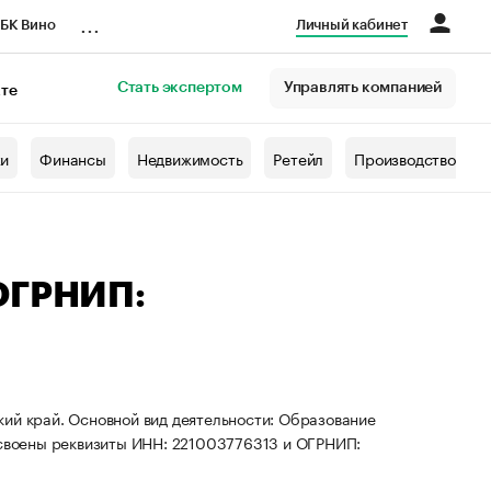
...
БК Вино
Личный кабинет
Стать экспертом
Управлять компанией
кте
азета
жи
Финансы
Недвижимость
Ретейл
Производство
 ОГРНИП:
кий край. Основной вид деятельности: Образование
рисвоены реквизиты ИНН: 221003776313 и ОГРНИП: