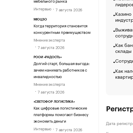
мебельного рынка
лидеро
Интервью
7 августа 2026
Казино
индуст
МЮЦЗО
Когда территория становится
Выжива
конкурентным преимуществом
сотруд
Мнение эксперта
Как бан
7 августа 2026
склады
РООИ «РАДОСТЬ»
Сотрудн
Долгий старт, большая выгода:
Как нал
зачем нанимать работников с
кварти
инвалидностью
Мнение эксперта
7 августа 2026
«СВЕТОФОР ЛОГИСТИКА»
Как цифровые логистические
Регист
платформы помогают бизнесу
экономить деньги
Дата регистр
Интервью
7 августа 2026