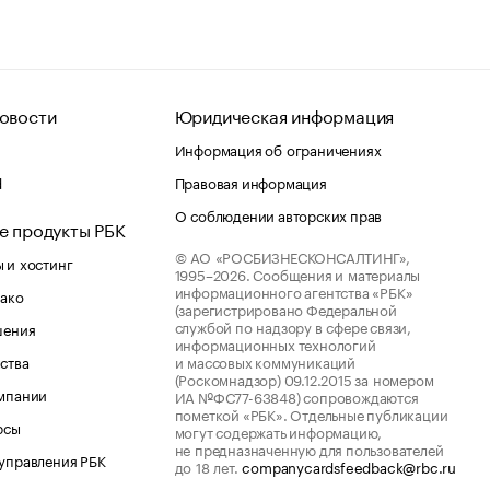
овости
Юридическая информация
Информация об ограничениях
d
Правовая информация
О соблюдении авторских прав
е продукты РБК
© АО «РОСБИЗНЕСКОНСАЛТИНГ»,
 и хостинг
1995–2026.
Сообщения и материалы
информационного агентства «РБК»
лако
(зарегистрировано Федеральной
службой по надзору в сфере связи,
шения
информационных технологий
ства
и массовых коммуникаций
(Роскомнадзор) 09.12.2015 за номером
мпании
ИА №ФС77-63848) сопровождаются
пометкой «РБК». Отдельные публикации
рсы
могут содержать информацию,
не предназначенную для пользователей
управления РБК
до 18 лет.
companycardsfeedback@rbc.ru