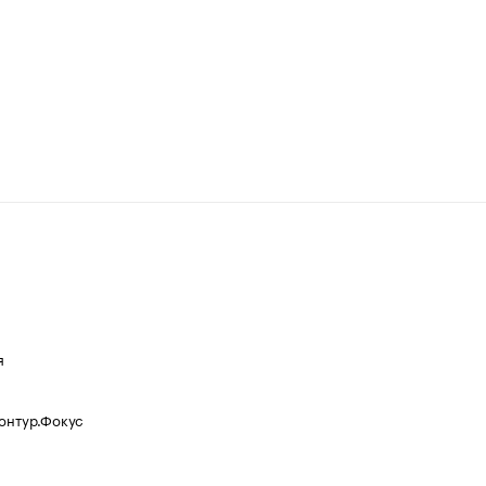
я
Контур.Фокус