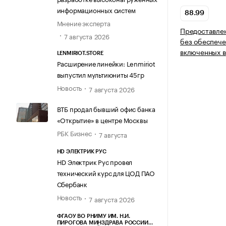
информационных систем
88.99
Мнение эксперта
Предоставлен
7 августа 2026
без обеспече
включенных в
LENMIRIOT.STORE
Расширение линейки: Lenmiriot
выпустил мультиюниты 45гр
Новость
7 августа 2026
ВТБ продал бывший офис банка
«Открытие» в центре Москвы
РБК Бизнес
7 августа
HD ЭЛЕКТРИК РУС
HD Электрик Рус провел
технический курс для ЦОД ПАО
Сбербанк
Новость
7 августа 2026
ФГАОУ ВО РНИМУ ИМ. Н.И.
ПИРОГОВА МИНЗДРАВА РОССИИ