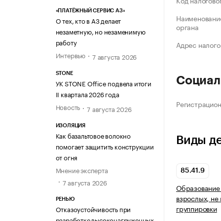
Код налогово
«ПЛАТЁЖНЫЙ СЕРВИС А3»
Наименование
О тех, кто в А3 делает
органа
незаметную, но незаменимую
работу
Адрес налого
Интервью
7 августа 2026
STONE
Социал
УК STONE Office подвела итоги
II квартала 2026 года
Регистрацио
Новость
7 августа 2026
ИЗОЛЯЦИЯ
Как базальтовое волокно
Виды д
помогает защитить конструкции
от огня
Мнение эксперта
85.41.9
7 августа 2026
Образование 
взрослых, не
РЕНЬЮ
группировки
Отказоустойчивость при
разработке высоконагруженных