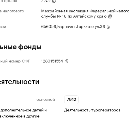
го органа
2202
 налогового
Межрайонная инспекция Федеральной налог
службы № 16 по Алтайскому краю
вой
656056,Барнаул г,Горького ул,36
ьные фонды
нный номер СФР
1280151554
еятельности
79.12
ОСНОВНОЙ
дополнительное детей и
Деятельность туроператоров
 включенное в другие