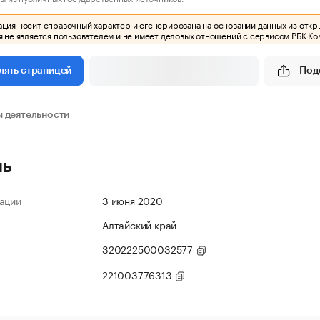
ия носит справочный характер и сгенерирована на основании данных из откр
 не является пользователем и не имеет деловых отношений с сервисом РБК Ко
Под
лять страницей
 деятельности
ль
ации
3 июня 2020
Алтайский край
320222500032577
221003776313