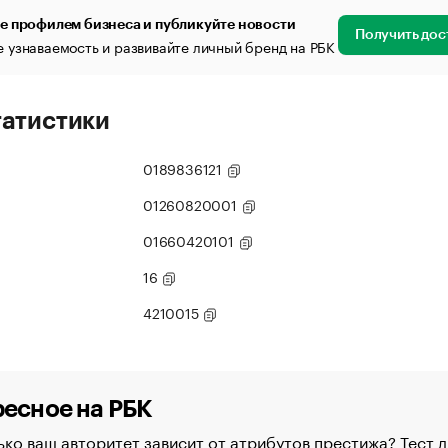
е профилем бизнеса и публикуйте новости
Получить дос
 узнаваемость и развивайте личный бренд на РБК
татистики
0189836121
01260820001
01660420101
16
4210015
есное на РБК
ко ваш авторитет зависит от атрибутов престижа? Тест д