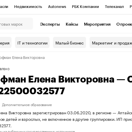
асли
Недвижимость
Autonews
РБК Компании
Телеканал
Р
К Курсы
РБК Life
Тренды
Визионеры
Национальные проекты
Эксперты
Кейсы
Мероприятия
О прое
онный клуб
Исследования
Кредитные рейтинги
Франшизы
Г
терия
IT и технологии
Малый бизнес
Маркетинг и прода
Проверка контрагентов
Политика
Экономика
Бизнес
офман Елена Викторовна
ы
ВЛЕНО
офман Елена Викторовна —
22500032577
Дополнительное образование
ена Викторовна зарегистрирован 03.06.2020, в регионе — Алтайс
ое детей и взрослых, не включенное в другие группировки. ИП п
2577.
ы из публичных государственных источников.