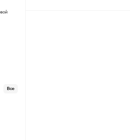
овой
Все