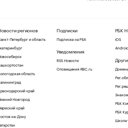
Новости регионов
Подписки
РБК Н
анкт-Петербург и область
Подписка на РБК
iOS
катеринбург
Androi
Уведомления
Новосибирск
Други
RSS Новости
Башкортостан
Оповещения RBC.ru
Домены
ологодская область
Рег.об
Калининград
Рег.ре
раснодарский край
Знаком
Нижний Новгород
РБК Ко
Пермский край
РБК Ку
остов-на-Дону
Школа 
атарстан