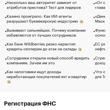
Насколько ваш авторитет зависит от
«От спо
атрибутов престижа? Тест для лидеров
глава к
Казино проиграло. Как ИИ-агенты
«Деньги
разрушают букмекерскую индустрию
Маск в 
Выживают сильнейших. Почему компании
Функции
избавляются от лучших сотрудников
основ э
Как банк Wildberries резко нарастил
ЕС раз
кредиты селлерам до атак на склады
нефти —
Сотрудники открыли новый способ вредить
Стресс 
компаниям. Зачем им это
доходов
Как налоговики ищут доходы
Что обв
неработающих покупателей яхт и квартир
для Tel
Регистрация ФНС