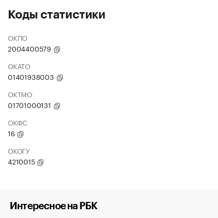
Коды статистики
ОКПО
2004400579
ОКАТО
01401938003
ОКТМО
01701000131
ОКФС
16
ОКОГУ
4210015
Интересное на РБК