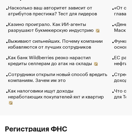
Насколько ваш авторитет зависит от
«От спо
атрибутов престижа? Тест для лидеров
глава к
Казино проиграло. Как ИИ-агенты
«Деньги
разрушают букмекерскую индустрию
Маск в 
Выживают сильнейших. Почему компании
Функции
избавляются от лучших сотрудников
основ э
Как банк Wildberries резко нарастил
ЕС раз
кредиты селлерам до атак на склады
нефти —
Сотрудники открыли новый способ вредить
Стресс 
компаниям. Зачем им это
доходов
Как налоговики ищут доходы
Что обв
неработающих покупателей яхт и квартир
для Tel
Регистрация ФНС