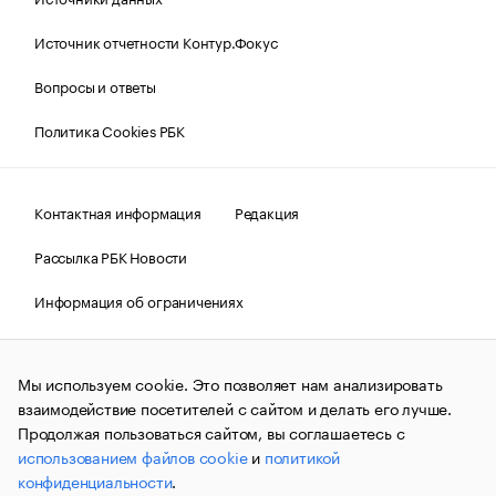
Источник отчетности Контур.Фокус
Вопросы и ответы
Политика Cookies РБК
Контактная информация
Редакция
Рассылка РБК Новости
Информация об ограничениях
Правовая информация
О соблюдении авторских прав
Мы используем cookie. Это позволяет нам анализировать
© АО «РОСБИЗНЕСКОНСАЛТИНГ»,
1995–2026.
Сообщения
и материалы информационного агентства «РБК»
взаимодействие посетителей с сайтом и делать его лучше.
(зарегистрировано Федеральной службой по надзору в сфере
Продолжая пользоваться сайтом, вы соглашаетесь с
связи, информационных технологий и массовых
использованием файлов cookie
и
политикой
коммуникаций (Роскомнадзор) 09.12.2015 за номером ИА
№ФС77-63848) сопровождаются пометкой «РБК». Отдельные
конфиденциальности
.
публикации могут содержать информацию,