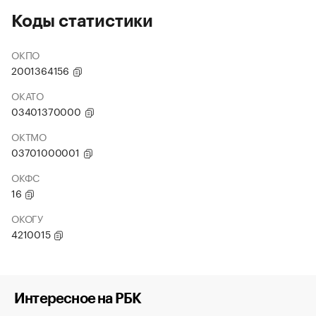
Коды статистики
ОКПО
2001364156
ОКАТО
03401370000
ОКТМО
03701000001
ОКФС
16
ОКОГУ
4210015
Интересное на РБК