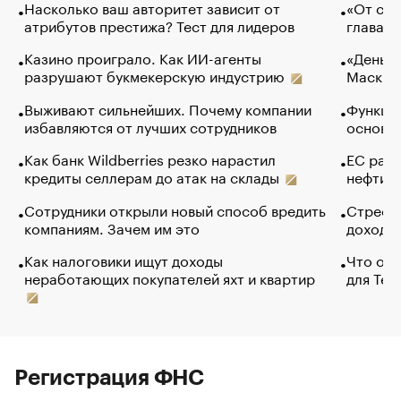
Насколько ваш авторитет зависит от
«От спо
атрибутов престижа? Тест для лидеров
глава к
Казино проиграло. Как ИИ-агенты
«Деньги
разрушают букмекерскую индустрию
Маск в 
Выживают сильнейших. Почему компании
Функции
избавляются от лучших сотрудников
основ э
Как банк Wildberries резко нарастил
ЕС раз
кредиты селлерам до атак на склады
нефти —
Сотрудники открыли новый способ вредить
Стресс 
компаниям. Зачем им это
доходов
Как налоговики ищут доходы
Что обв
неработающих покупателей яхт и квартир
для Tel
Регистрация ФНС