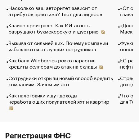
Насколько ваш авторитет зависит от
«От спо
атрибутов престижа? Тест для лидеров
глава к
Казино проиграло. Как ИИ-агенты
«Деньги
разрушают букмекерскую индустрию
Маск в 
Выживают сильнейших. Почему компании
Функции
избавляются от лучших сотрудников
основ э
Как банк Wildberries резко нарастил
ЕС раз
кредиты селлерам до атак на склады
нефти —
Сотрудники открыли новый способ вредить
Стресс 
компаниям. Зачем им это
доходов
Как налоговики ищут доходы
Что обв
неработающих покупателей яхт и квартир
для Tel
Регистрация ФНС