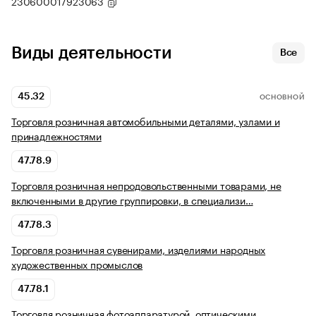
230600017923063
Виды деятельности
Все
45.32
ОСНОВНОЙ
Торговля розничная автомобильными деталями, узлами и
принадлежностями
47.78.9
Торговля розничная непродовольственными товарами, не
включенными в другие группировки, в специализи…
47.78.3
Торговля розничная сувенирами, изделиями народных
художественных промыслов
47.78.1
Торговля розничная фотоаппаратурой, оптическими