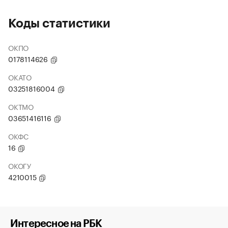
Коды статистики
ОКПО
0178114626
ОКАТО
03251816004
ОКТМО
03651416116
ОКФС
16
ОКОГУ
4210015
Интересное на РБК