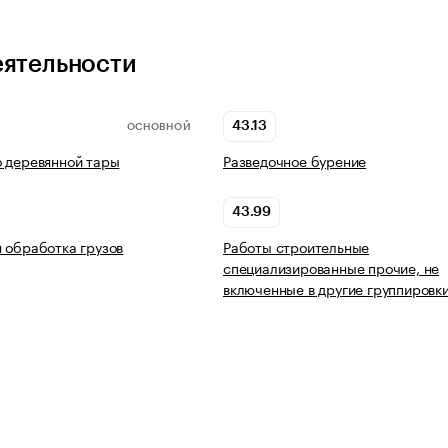
еятельности
43.13
ОСНОВНОЙ
 деревянной тары
Разведочное бурение
43.99
 обработка грузов
Работы строительные
специализированные прочие, не
включенные в другие группировк