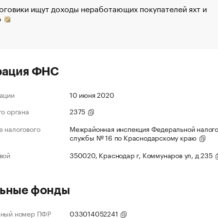
оговики ищут доходы неработающих покупателей яхт и
р
рация ФНС
ации
10 июня 2020
го органа
2375
 налогового
Межрайонная инспекция Федеральной налог
службы № 16 по Краснодарскому краю
вой
350020, Краснодар г, Коммунаров ул, д 235
ьные фонды
нный номер ПФР
033014052241