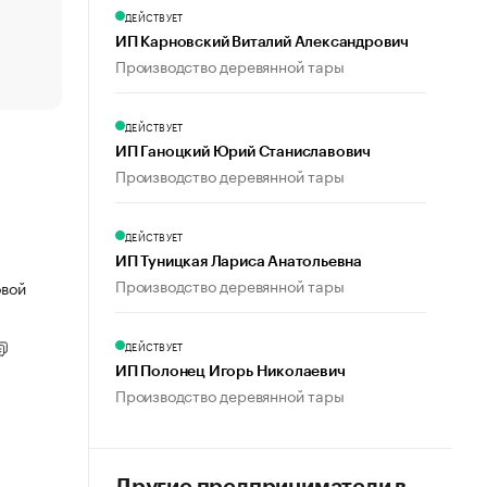
счастья
ДЕЙСТВУЕТ
Что обвинения против Павла Дурова значат для Tele
ИП Карновский Виталий Александрович
пользователей
Производство деревянной тары
ДЕЙСТВУЕТ
ИП Ганоцкий Юрий Станиславович
Производство деревянной тары
ДЕЙСТВУЕТ
ИП Туницкая Лариса Анатольевна
Производство деревянной тары
овой
ДЕЙСТВУЕТ
ИП Полонец Игорь Николаевич
Производство деревянной тары