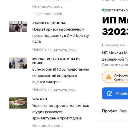
Мнение эксперта
ДЕЙСТВУЕТ
ОБНО
8 августа 2026
ИП М
«НОВЫЕ ГОРИЗОНТЫ»
Новые Горизонты обеспечили
3202
пресс-поддержку в СМИ бренду
БАСК
Производство
Новость
8 августа 2026
ИП Миклин Ма
деревянной 
КОНСАЛТИНГОВАЯ КОМПАНИЯ
Данные получен
BITOBE
В Лектории BITOBE представили
Информац
обновленный инструмент
Компания
оценки лидеров
Новость
8 августа 2026
Управ
VPROEKTE
Управление строительством: как
студия реализует
Профиль
Виды
архитектурный проект дома
Мнение эксперта