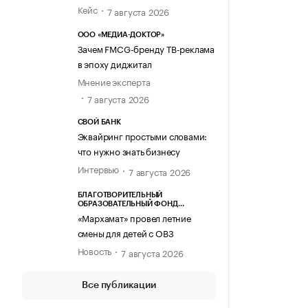
Кейс
7 августа 2026
ООО «МЕДИА-ДОКТОР»
Зачем FMCG-бренду ТВ-реклама
в эпоху диджитал
Мнение эксперта
7 августа 2026
СВОЙ БАНК
Эквайринг простыми словами:
что нужно знать бизнесу
Интервью
7 августа 2026
БЛАГОТВОРИТЕЛЬНЫЙ
ОБРАЗОВАТЕЛЬНЫЙ ФОНД
«МАРХАМАТ»
«Мархамат» провел летние
смены для детей с ОВЗ
Новость
7 августа 2026
Все публикации