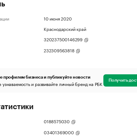
ль
ации
10 июня 2020
Краснодарский край
320237500146299
232309563818
е профилем бизнеса и публикуйте новости
Получить дос
 узнаваемость и развивайте личный бренд на РБК
татистики
0188575030
03401369000