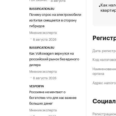
8 августа
Как нал
кварти
RUSSIFICATION.RU
Почему спрос на электромобили
из Китая смещается в сторону
гибридов
Мнение эксперта
Регист
8 августа 2026
RUSSIFICATION.RU
Дата регистр
Как Volkswagen вернулся на
российский рынок без единого
Код налогово
дилера
Наименование
Мнение эксперта
органа
8 августа 2026
Адрес налого
VESPERFIN
Россияне не мечтают о
богатстве: что для нас важнее
Социал
больших денег
Мнение эксперта
Регистрацио