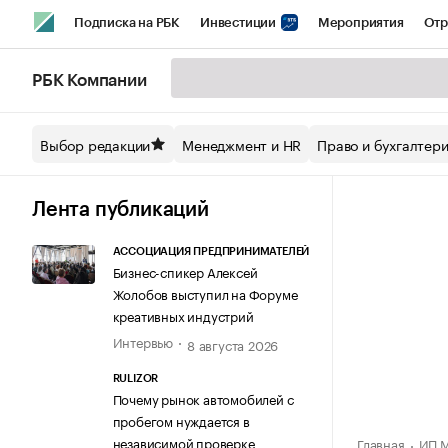
Подписка на РБК
Инвестиции
Мероприятия
Отр
Спорт
Школа управления РБК
РБК Образование
РБ
РБК Компании
Стиль
Крипто
РБК Бизнес-среда
Дискуссионный кл
Выбор редакции
Менеджмент и HR
Право и бухгалтер
Спецпроекты СПб
Конференции СПб
Спецпроекты
Технологии и медиа
Финансы
Рынок наличной валют
Лента публикаций
АССОЦИАЦИЯ ПРЕДПРИНИМАТЕЛЕЙ
Бизнес-спикер Алексей
Жолобов выступил на Форуме
креативных индустрий
Интервью
8 августа 2026
RULIZOR
Почему рынок автомобилей с
пробегом нуждается в
независимой проверке
Главная
ИП М