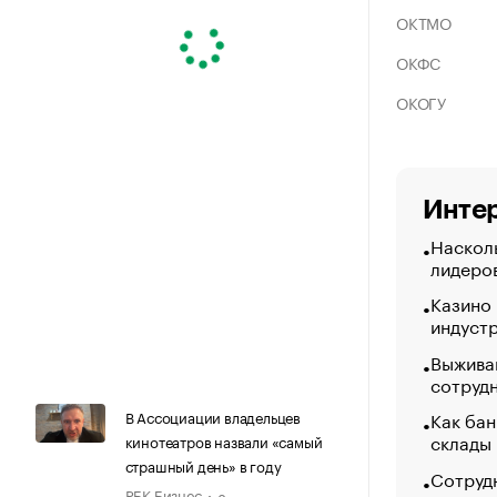
ОКТМО
ОКФС
ОКОГУ
Интер
Насколь
лидеро
Казино
индуст
Выжива
сотруд
Как бан
В Ассоциации владельцев
склады
кинотеатров назвали «самый
страшный день» в году
Сотрудн
РБК Бизнес