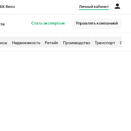
БК Вино
Личный кабинет
Город
Стать экспертом
Управлять компанией
кте
нсы
Недвижимость
Ретейл
Производство
Транспорт
Образ