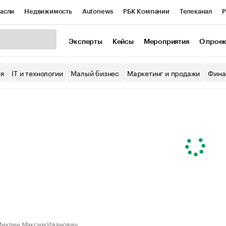
асли
Недвижимость
Autonews
РБК Компании
Телеканал
Р
К Курсы
РБК Life
Тренды
Визионеры
Национальные проекты
Эксперты
Кейсы
Мероприятия
О прое
уб
Исследования
Кредитные рейтинги
Франшизы
Газета
ия
IT и технологии
Малый бизнес
Маркетинг и продажи
Фина
Проверка контрагентов
Политика
Экономика
Бизнес
ы
иклин Максим Иванович