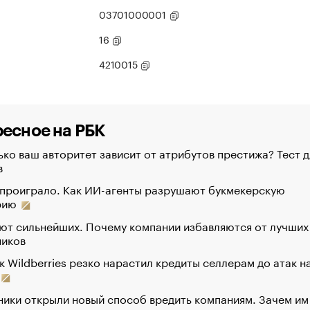
03701000001
16
4210015
есное на РБК
ко ваш авторитет зависит от атрибутов престижа? Тест д
в
 проиграло. Как ИИ-агенты разрушают букмекерскую
рию
ют сильнейших. Почему компании избавляются от лучших
ников
к Wildberries резко нарастил кредиты селлерам до атак н
ики открыли новый способ вредить компаниям. Зачем им