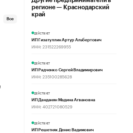
Другие предприниматели в
регионе — Краснодарский
край
Все
ДЕЙСТВУЕТ
ИП Гизатуллин Артур Альбертович
ИНН: 231522269955
ДЕЙСТВУЕТ
ИП Радченко Сергей Владимирович
ИНН: 235100285628
и
ДЕЙСТВУЕТ
ИП Данданян Мадина Агвановна
ИНН: 402721080529
ДЕЙСТВУЕТ
ИП Решетняк Денис Вадимович