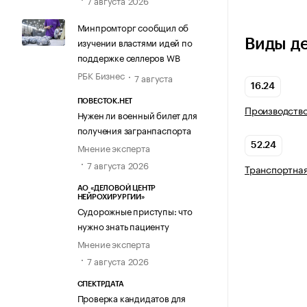
7 августа 2026
Минпромторг сообщил об
изучении властями идей по
Виды д
поддержке селлеров WB
РБК Бизнес
7 августа
16.24
ПОВЕСТОК.НЕТ
Производство
Нужен ли военный билет для
получения загранпаспорта
Мнение эксперта
52.24
7 августа 2026
Транспортная
АО «ДЕЛОВОЙ ЦЕНТР
НЕЙРОХИРУРГИИ»
Судорожные приступы: что
нужно знать пациенту
Мнение эксперта
7 августа 2026
СПЕКТРДАТА
Проверка кандидатов для