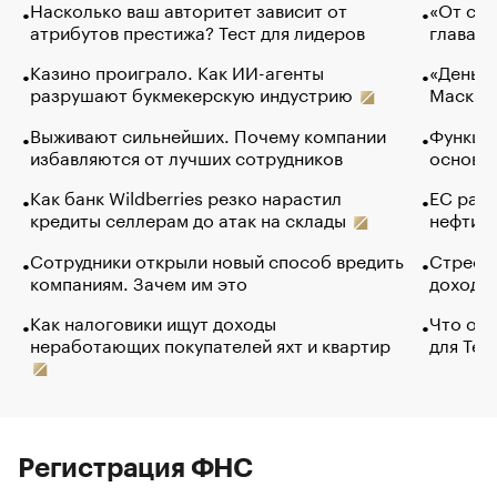
Насколько ваш авторитет зависит от
«От спо
атрибутов престижа? Тест для лидеров
глава к
Казино проиграло. Как ИИ-агенты
«Деньги
разрушают букмекерскую индустрию
Маск в 
Выживают сильнейших. Почему компании
Функции
избавляются от лучших сотрудников
основ э
Как банк Wildberries резко нарастил
ЕС раз
кредиты селлерам до атак на склады
нефти —
Сотрудники открыли новый способ вредить
Стресс 
компаниям. Зачем им это
доходов
Как налоговики ищут доходы
Что обв
неработающих покупателей яхт и квартир
для Tel
Регистрация ФНС