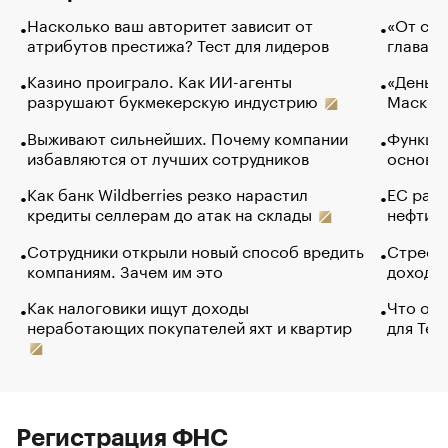
Насколько ваш авторитет зависит от
«От спо
атрибутов престижа? Тест для лидеров
глава к
Казино проиграло. Как ИИ-агенты
«Деньги
разрушают букмекерскую индустрию
Маск в 
Выживают сильнейших. Почему компании
Функции
избавляются от лучших сотрудников
основ э
Как банк Wildberries резко нарастил
ЕС раз
кредиты селлерам до атак на склады
нефти —
Сотрудники открыли новый способ вредить
Стресс 
компаниям. Зачем им это
доходов
Как налоговики ищут доходы
Что обв
неработающих покупателей яхт и квартир
для Tel
Регистрация ФНС