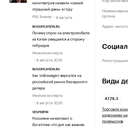
Код налогово
кинотеатров назвали «самый
страшный день» в году
Наименование
органа
РБК Бизнес
8 августа
Адрес налого
RUSSIFICATION.RU
Почему спрос на электромобили
из Китая смещается в сторону
гибридов
Социал
Мнение эксперта
8 августа 2026
Регистрацио
RUSSIFICATION.RU
Как Volkswagen вернулся на
Виды д
российский рынок без единого
дилера
Мнение эксперта
47.78.3
8 августа 2026
Торговля роз
VESPERFIN
изделиями н
Россияне не мечтают о
промыслов
богатстве: что для нас важнее