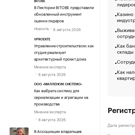
BITOBE
лидеро
В Лектории BITOBE представили
Казино
обновленный инструмент
индуст
оценки лидеров
Новость
Выжива
8 августа 2026
сотруд
VPROEKTE
Как бан
Управление строительством: как
склады
студия реализует
архитектурный проект дома
Сотрудн
Мнение эксперта
Как нал
8 августа 2026
кварти
ООО «МАЛЛЕНОМ СИСТЕМС»
Как выбрать систему для
сериализации и агрегации на
производстве
Регист
Мнение эксперта
8 августа 2026
Дата регистр
В Ассоциации владельцев