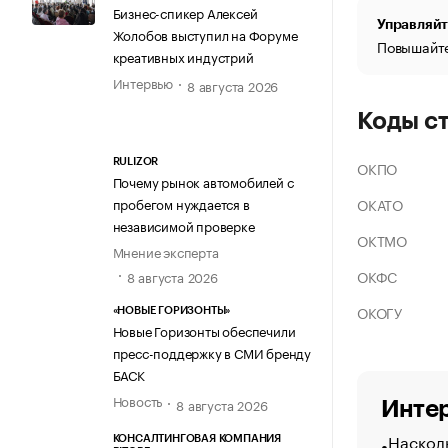
Бизнес-спикер Алексей
Управляйт
Жолобов выступил на Форуме
Повышайте
креативных индустрий
Интервью
8 августа 2026
Коды с
RULIZOR
ОКПО
Почему рынок автомобилей с
ОКАТО
пробегом нуждается в
независимой проверке
ОКТМО
Мнение эксперта
ОКФС
8 августа 2026
ОКОГУ
«НОВЫЕ ГОРИЗОНТЫ»
Новые Горизонты обеспечили
пресс-поддержку в СМИ бренду
БАСК
Новость
8 августа 2026
Интер
Насколь
КОНСАЛТИНГОВАЯ КОМПАНИЯ