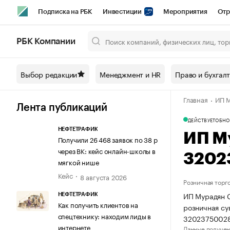
Подписка на РБК
Инвестиции
Мероприятия
Отр
Спорт
Школа управления РБК
РБК Образование
РБ
РБК Компании
Город
Стиль
Крипто
РБК Бизнес-среда
Дискусси
Выбор редакции
Менеджмент и HR
Право и бухгал
Спецпроекты СПб
Конференции СПб
Спецпроекты
Главная
ИП М
Технологии и медиа
Финансы
Рынок наличной валют
Лента публикаций
ДЕЙСТВУЕТ
ОБНО
НЕФТЕТРАФИК
ИП М
Получили 26 468 заявок по 38 р
через ВК: кейс онлайн-школы в
3202
мягкой нише
Кейс
8 августа 2026
Розничная торг
ИП Мурадян С
НЕФТЕТРАФИК
Как получить клиентов на
розничная су
спецтехнику: находим лиды в
3202375002
интернете
Данные получен