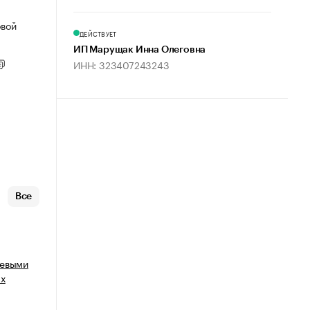
овой
ДЕЙСТВУЕТ
ИП Марущак Инна Олеговна
ИНН: 323407243243
Все
щевыми
ых