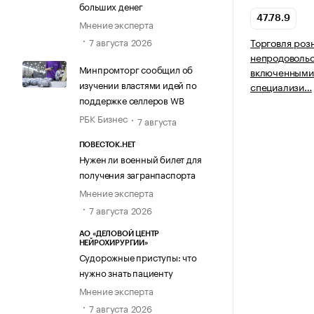
больших денег
47.78.9
Мнение эксперта
7 августа 2026
Торговля роз
непродовольс
Минпромторг сообщил об
включенными 
изучении властями идей по
специализи…
поддержке селлеров WB
РБК Бизнес
7 августа
ПОВЕСТОК.НЕТ
Нужен ли военный билет для
получения загранпаспорта
Мнение эксперта
7 августа 2026
АО «ДЕЛОВОЙ ЦЕНТР
НЕЙРОХИРУРГИИ»
Судорожные приступы: что
нужно знать пациенту
Мнение эксперта
7 августа 2026