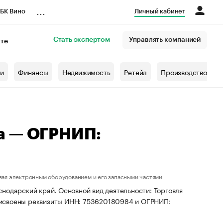
...
БК Вино
Личный кабинет
Стать экспертом
Управлять компанией
кте
азета
жи
Финансы
Недвижимость
Ретейл
Производство
а — ОГРНИП:
вая электронным оборудованием и его запасными частями
нодарский край. Основной вид деятельности: Торговля
рисвоены реквизиты ИНН: 753620180984 и ОГРНИП: