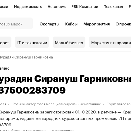
асли
Недвижимость
Autonews
РБК Компании
Телеканал
Р
К Курсы
РБК Life
Тренды
Визионеры
Национальные проекты
Эксперты
Кейсы
Мероприятия
О прое
онный клуб
Исследования
Кредитные рейтинги
Франшизы
Г
терия
IT и технологии
Малый бизнес
Маркетинг и прода
Проверка контрагентов
Политика
Экономика
Бизнес
урадян Сирануш Гарниковна
ы
ВЛЕНО
урадян Сирануш Гарниковн
37500283709
овля
Розничная торговля в специализированных магазинах
Торговля опто
ирануш Гарниковна зарегистрирован 01.10.2020, в регионе — Крас
венирами, изделиями народных художественных промыслов. ИП п
83709.
ы из публичных государственных источников.