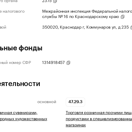
го органа
2375
 налогового
Межрайонная инспекция Федеральной налог
службы № 16 по Краснодарскому краю
вой
350020, Краснодар г, Коммунаров ул, д 235
ьные фонды
нный номер СФР
1314918457
еятельности
47.29.3
ОСНОВНОЙ
ничная сувенирами,
Торговля розничная прочими пи
ародных художественных
продуктами в специализированн
магазинах