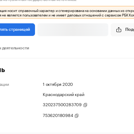
ия носит справочный характер и сгенерирована на основании данных из откр
 не является пользователем и не имеет деловых отношений с сервисом РБК Ко
Под
лять страницей
 деятельности
ль
ации
1 октября 2020
Краснодарский край
320237500283709
753620180984