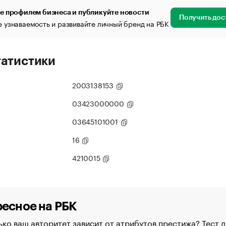
е профилем бизнеса и публикуйте новости
Получить дос
 узнаваемость и развивайте личный бренд на РБК
татистики
2003138153
03423000000
03645101001
16
4210015
есное на РБК
ко ваш авторитет зависит от атрибутов престижа? Тест д