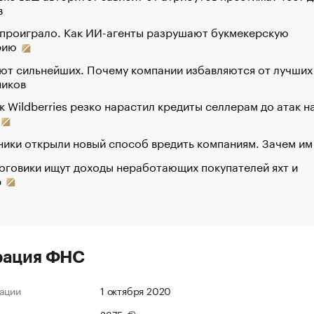
в
 проиграло. Как ИИ-агенты разрушают букмекерскую
рию
ют сильнейших. Почему компании избавляются от лучших
ников
к Wildberries резко нарастил кредиты селлерам до атак н
ики открыли новый способ вредить компаниям. Зачем им
оговики ищут доходы неработающих покупателей яхт и
р
рация ФНС
ации
1 октября 2020