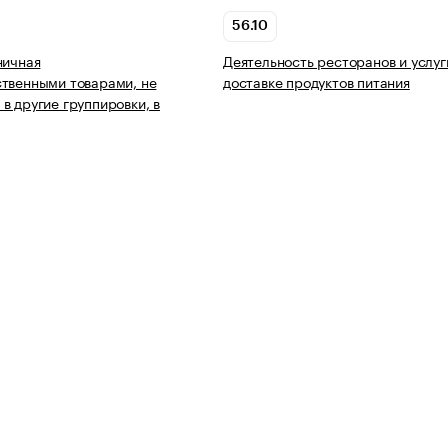
56.10
ничная
Деятельность ресторанов и услуг
твенными товарами, не
доставке продуктов питания
в другие группировки, в