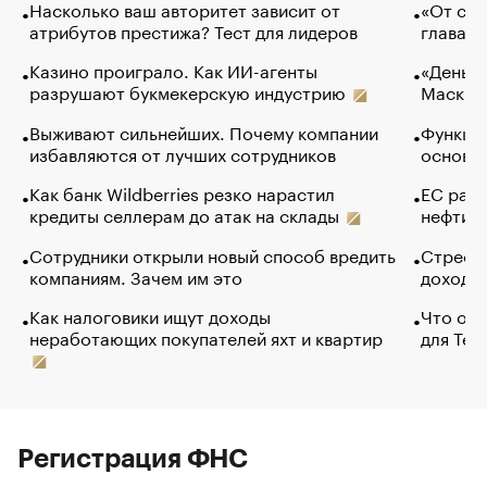
Насколько ваш авторитет зависит от
«От спо
атрибутов престижа? Тест для лидеров
глава к
Казино проиграло. Как ИИ-агенты
«Деньги
разрушают букмекерскую индустрию
Маск в 
Выживают сильнейших. Почему компании
Функции
избавляются от лучших сотрудников
основ э
Как банк Wildberries резко нарастил
ЕС раз
кредиты селлерам до атак на склады
нефти —
Сотрудники открыли новый способ вредить
Стресс 
компаниям. Зачем им это
доходов
Как налоговики ищут доходы
Что обв
неработающих покупателей яхт и квартир
для Tel
Регистрация ФНС