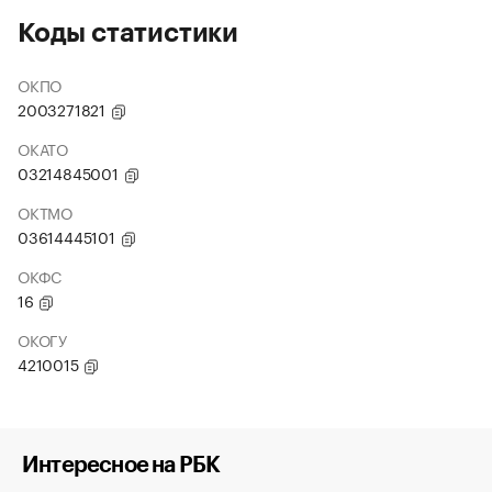
Коды статистики
ОКПО
2003271821
ОКАТО
03214845001
ОКТМО
03614445101
ОКФС
16
ОКОГУ
4210015
Интересное на РБК